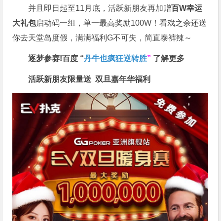
并且即日起至11月底，活跃新朋友再加赠
百W幸运
大礼包
启动码一组，单一最高奖励100W！看戏之余还送
你去天堂岛度假，满满福利G不可失，简直泰裤辣～
逐梦参赛!百度 “
丹牛也疯狂逆转胜
”
了解更多
活跃新朋友限量送
双旦嘉年华福利