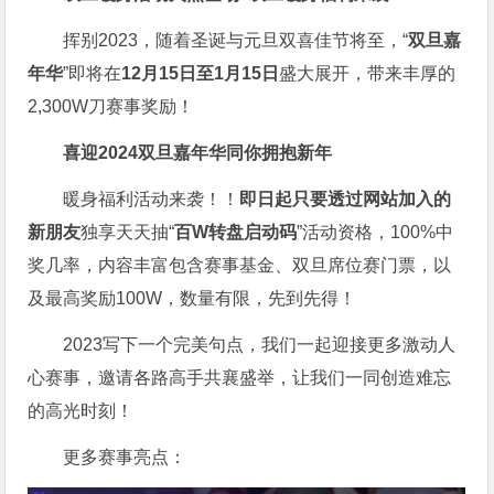
挥别2023，随着圣诞与元旦双喜佳节将至，“
双旦嘉
年华
”即将在
12月15日至1月15日
盛大展开，带来丰厚的
2,300W刀赛事奖励！
喜迎2024
双旦嘉年华同你拥抱新年
暖身福利活动来袭！！
即日起只要透过网站加入的
新朋友
独享天天抽“
百W转盘启动码
”活动资格，100%中
奖几率，内容丰富包含赛事基金、双旦席位赛门票，以
及最高奖励100W，数量有限，先到先得！
2023写下一个完美句点，我们一起迎接更多激动人
心赛事，邀请各路高手共襄盛举，让我们一同创造难忘
的高光时刻！
更多赛事亮点：