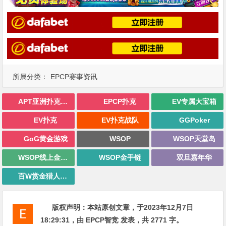
所属分类：
EPCP赛事资讯
APT亚洲扑克巡回赛
EPCP扑克
EV专属大宝箱
EV扑克
EV扑克战队
GGPoker
GoG黄金游戏
WSOP
WSOP天堂岛
WSOP线上金手链
WSOP金手链
双旦嘉年华
百W赏金猎人大奖赛
版权声明：
本站原创文章，于2023年12月7日
18:29:31
，由
EPCP智竞
发表，共 2771 字。