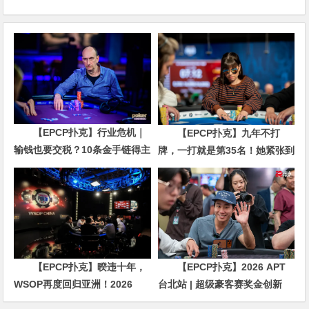
【EPCP扑克】行业危机｜
【EPCP扑克】九年不打
输钱也要交税？10条金手链得主
牌，一打就是第35名！她紧张到
直言“扛不住”，主动砍掉四分之
脚悬空，但全世界以为她很淡定
三比赛
【EPCP扑克】暌违十年，
【EPCP扑克】2026 APT
WSOP再度回归亚洲！2026
台北站 | 超级豪客赛奖金创新
APL济州站6月19-28日盛大登
高，美国选手Ethan