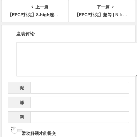
场！
“Rampage” Yau领跑全场！
上一篇
下一篇
【EPCP扑克】8-high连开三枪诈唬，巧妙利用形象打跑两对
【EPCP扑克】趣闻 | Nik Airball 和Wesley指控Tony Mars通过“药水牌”作弊窃取数百万美元
文
发表评论
章
导
航
昵
*
称
邮
*
箱
网
址
滑动解锁才能提交