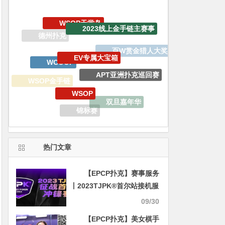
EV专属大宝箱
WCOOP
APT亚洲扑克巡回赛
WSOP
WSOP金手链
双旦嘉年华
锦标赛
GoG黄金游戏
WSOP线上金手链
热门文章
【EPCP扑克】赛事服务
丨2023TJPK®首尔站接机服
务预约通道现已开启
09/30
【EPCP扑克】美女棋手