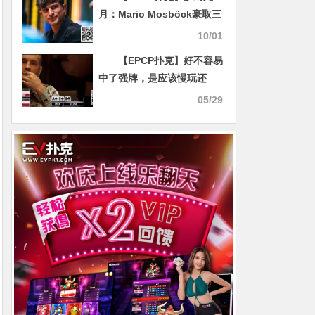
月：Mario Mosböck豪取三
百万美元，签约顶级扑克巡
10/01
回赛，步入人生新阶段
【EPCP扑克】好不容易
中了强牌，是应该慢玩还
是？
05/29