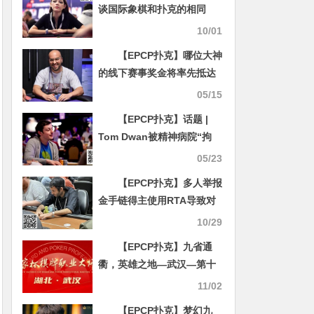
谈国际象棋和扑克的相同
点：两者玩的都是人，不是
10/01
棋（牌）
【EPCP扑克】哪位大神
的线下赛事奖金将率先抵达
一个亿？
05/15
【EPCP扑克】话题 |
Tom Dwan被精神病院“拘
留”2周后返回美国，威胁对
05/23
英国卫生服务提起诉讼
【EPCP扑克】多人举报
金手链得主使用RTA导致对
方账号被封，但他说自己是
10/29
天才根本不用软件
【EPCP扑克】九省通
衢，英雄之地—武汉—第十
届国家杯棋牌职业大师赛武
11/02
汉站
【EPCP扑克】梦幻九