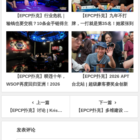
【EPCP扑克】行业危机｜
【EPCP扑克】九年不打
输钱也要交税？10条金手链得主
牌，一打就是第35名！她紧张到
直言“扛不住”，主动砍掉四分之
脚悬空，但全世界以为她很淡定
三比赛
【EPCP扑克】暌违十年，
【EPCP扑克】2026 APT
WSOP再度回归亚洲！2026
台北站 | 超级豪客赛奖金创新
APL济州站6月19-28日盛大登
高，美国选手Ethan
场！
“Rampage” Yau领跑全场！
上一篇
下一篇
【EPCP扑克】讨论 | Kristen Foxen Bicknell的弃牌让人大吃一惊
【EPCP扑克】多维建设 激发全省扑克运动发展新动能
文
发表评论
章