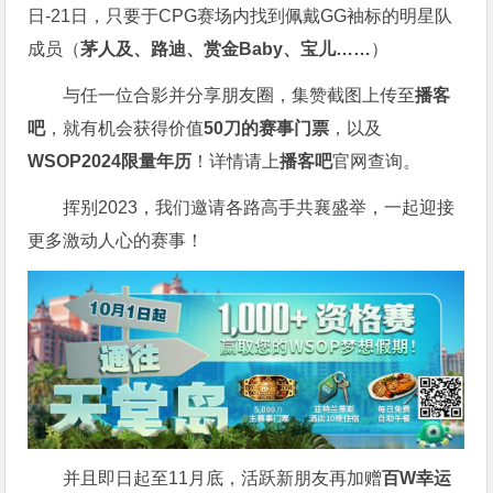
日-21日，只要于CPG赛场内找到佩戴GG袖标的明星队
成员（
茅人及、路迪、赏金Baby、宝儿……
）
与任一位合影并分享朋友圈，集赞截图上传至
播客
吧
，就有机会获得价值
50刀的赛事门票
，以及
WSOP2024限量年历
！详情请上
播客吧
官网查询。
挥别2023，我们邀请各路高手共襄盛举，一起迎接
更多激动人心的赛事！
并且即日起至11月底，活跃新朋友再加赠
百W幸运