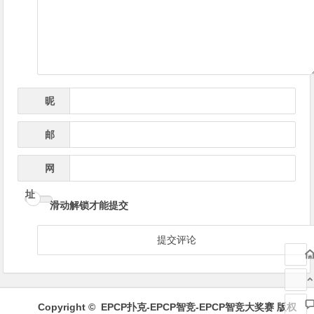
导
航
昵
*
称
邮
*
箱
网
址
滑动解锁才能提交
Copyright ©
EPCP扑克-EPCP智竞-EPCP智竞大奖赛
版权