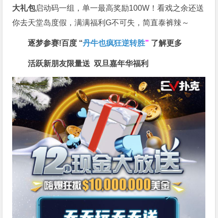
大礼包
启动码一组，单一最高奖励100W！看戏之余还送
你去天堂岛度假，满满福利G不可失，简直泰裤辣～
逐梦参赛!百度 “
丹牛也疯狂逆转胜
”
了解更多
活跃新朋友限量送
双旦嘉年华福利