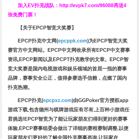
加入EV扑克战队：
http://evpk7.com/96088
再送4
张免费门票！
【关于EPCP智竞大奖赛】
EPCP扑克中文网(
epcppk.com
)为EPCP智竞大奖
赛官方中文网站。EPCP中文网收录所有EPCP中文赛事
资讯,EPCP新闻以及EPCPT扑克教学的文章。EPCP智
竞大奖赛是国内电视游戏和娱乐领域的首屈一指的赛事
品牌，赛事安全公正，值得参赛选手信赖，点燃了国内
扑克热潮。
EPCP扑克(
epcpxz.com
)由GGPoker官方授权app
游戏下载,包含德州与棋牌游戏应有尽有,上百种小游戏任
君挑选!EPCP智竞为了能让玩家朋友们得到更好的赛事
体验,EPCP赛事组委会做出了详细的赛程赛制调整,以便
玩家朋友们更好的了解全国扑克赛事咨询,让玩家在