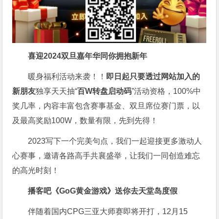
喜迎2024
双旦嘉年华同你拥抱新年
暖身福利活动来袭！！
即日起只要透过网站加入的
新朋友
独享天天抽“
百W转盘启动码
”活动资格，100%中
奖几率，内容丰富包含赛事基金、双旦席位赛门票，以
及最高奖励100W，数量有限，先到先得！
2023写下一个完美句点，我们一起迎接更多激动人
心赛事，邀请各路高手共襄盛举，让我们一同创造难忘
的高光时刻！
播客吧
《GoG黄金游戏》
送你去天堂岛度假
伴随着国内CPG三亚大师赛即将开打，12月15