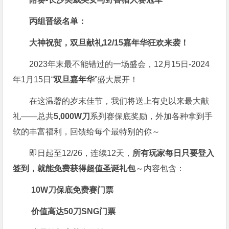
丙组晋级名单：
大神祝贺，双旦献礼
12/15嘉年华狂欢来袭！
2023年末最不能错过的一场盛会，12月15日-2024
年1月15日“
双旦嘉年华
”盛大展开！
在这温馨的岁末佳节，我们将送上有史以来最大献
礼——总共
5,000W刀
系列赛保底奖励，外加各种拿到手
软的丰富福利，回馈给每个最特别的你～
即日起至12/26，连续12天，
所有玩家每日只要登入
签到，就能免费获得超值圣诞礼包
～内容包含：
10W刀保底免费赛门票
价值高达50刀SNG门票