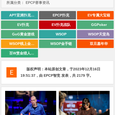
所属分类：
EPCP赛事资讯
APT亚洲扑克巡回赛
EPCP扑克
EV专属大宝箱
EV扑克
EV扑克战队
GGPoker
GoG黄金游戏
WSOP
WSOP天堂岛
WSOP线上金手链
WSOP金手链
双旦嘉年华
百W赏金猎人大奖赛
版权声明：
本站原创文章，于2023年12月16日
19:51:37
，由
EPCP智竞
发表，共 2179 字。