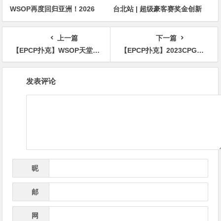
WSOP再度回归亚洲！2026
台北站 | 超级豪客赛奖金创新
APL济州站6月19-28日盛大登
高，美国选手Ethan
场！
“Rampage” Yau领跑全场！
上一篇
下一篇
【EPCP扑克】WSOP天堂赛圆满落幕 在线资格选手Stanislav Zegal斩获主赛冠军
【EPCP扑克】2023CPG三亚大师赛主赛A组共吸引337人参赛，徐致远装袋30.7万记分牌领先169人晋级第二轮
文
发表评论
章
导
航
昵
*
称
邮
*
箱
网