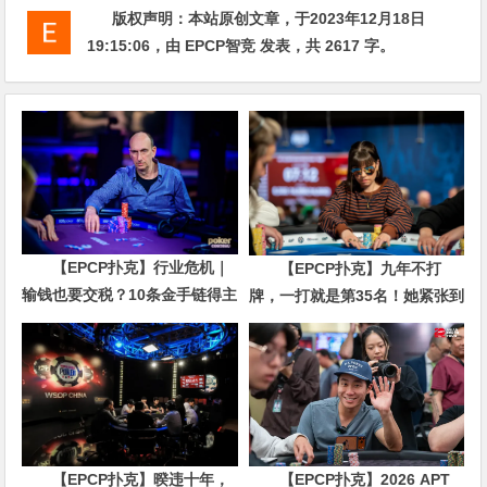
版权声明：
本站原创文章，于2023年12月18日
19:15:06
，由
EPCP智竞
发表，共 2617 字。
【EPCP扑克】行业危机｜
【EPCP扑克】九年不打
输钱也要交税？10条金手链得主
牌，一打就是第35名！她紧张到
直言“扛不住”，主动砍掉四分之
脚悬空，但全世界以为她很淡定
三比赛
【EPCP扑克】暌违十年，
【EPCP扑克】2026 APT