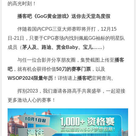
的高光时刻！
播客吧
《GoG黄金游戏》
送你去天堂岛度假
伴随着国内CPG三亚大师赛即将开打，12月15
日-21日，只要于CPG赛场内找到佩戴GG袖标的明星队
成员（
茅人及、路迪、赏金Baby、宝儿……
）
与任一位合影并分享朋友圈，集赞截图上传至
播客
吧
，就有机会获得价值
50刀的赛事门票
，以及
WSOP2024限量年历
！详情请上
播客吧
官网查询。
挥别2023，我们邀请各路高手共襄盛举，一起迎接
更多激动人心的赛事！