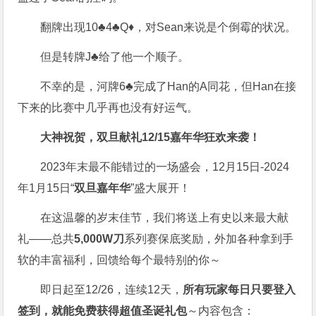
翻牌出现10♣4♣Q♦，对Sean来说是个倒霉的状况。
但是转牌J♣给了他一个顺子。
不幸的是，河牌6♣完成了Han的A同花，但Han在接
下来的比赛中几乎再也没有好运气。
大神祝贺，双旦献礼
12/15嘉年华狂欢来袭！
2023年末最不能错过的一场盛会，12月15日-2024
年1月15日“
双旦嘉年华
”盛大展开！
在这温馨的岁末佳节，我们将送上有史以来最大献
礼——总共
5,000W刀
系列赛保底奖励，外加各种拿到手
软的丰富福利，回馈给每个最特别的你～
即日起至12/26，连续12天，
所有玩家每日只要登入
签到，就能免费获得超值圣诞礼包
～内容包含：