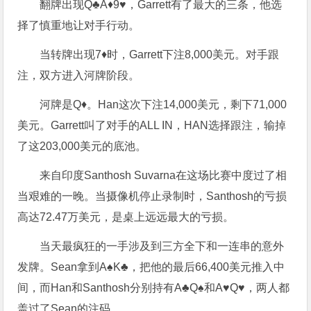
翻牌出现Q♣A♦9♥，Garrett有了最大的三条，他选
择了慎重地让对手行动。
当转牌出现7♦时，Garrett下注8,000美元。对手跟
注，双方进入河牌阶段。
河牌是Q♦。Han这次下注14,000美元，剩下71,000
美元。Garrett叫了对手的ALL IN，HAN选择跟注，输掉
了这203,000美元的底池。
来自印度Santhosh Suvarna在这场比赛中度过了相
当艰难的一晚。当摄像机停止录制时，Santhosh的亏损
高达72.47万美元，是桌上远远最大的亏损。
当天最疯狂的一手涉及到三方全下和一连串的意外
发牌。Sean拿到A♠K♣，把他的最后66,400美元推入中
间，而Han和Santhosh分别持有A♣Q♠和A♥Q♥，两人都
盖过了Sean的注码。