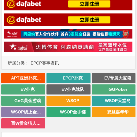
所属分类：
EPCP赛事资讯
APT亚洲扑克巡回赛
EPCP扑克
EV专属大宝箱
EV扑克
EV扑克战队
GGPoker
GoG黄金游戏
WSOP
WSOP天堂岛
WSOP线上金手链
WSOP金手链
双旦嘉年华
百W赏金猎人大奖赛