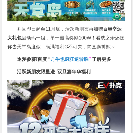
并且即日起至11月底，活跃新朋友再加赠
百W幸运
大礼包
启动码一组，单一最高奖励100W！看戏之余还送
你去天堂岛度假，满满福利G不可失，简直泰裤辣～
逐梦参赛!百度 “
丹牛也疯狂逆转胜
”
了解更多
活跃新朋友限量送
双旦嘉年华福利