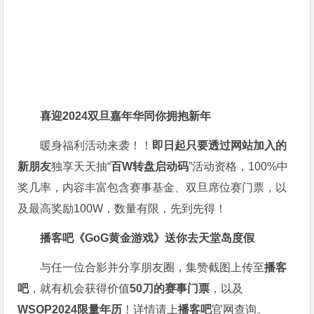
喜迎2024
双旦嘉年华同你拥抱新年
暖身福利活动来袭！！
即日起只要透过网站加入的
新朋友
独享天天抽“
百W转盘启动码
”活动资格，100%中
奖几率，内容丰富包含赛事基金、双旦席位赛门票，以
及最高奖励100W，数量有限，先到先得！
播客吧
《GoG黄金游戏》
送你去天堂岛度假
与任一位合影并分享朋友圈，集赞截图上传至
播客
吧
，就有机会获得价值
50刀的赛事门票
，以及
WSOP2024限量年历
！详情请上
播客吧
官网查询。