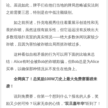
论。虽说如此，牌手们在他们当地的牌局忽略诚实法则
之前需要三思，特别是在中低注额级别。
如之前所述，扑克电视秀往往着重展示创造性和无
畏的诈唬，虽然这很有娱乐性，但它远远没有反映出大
多数现场扑克室的真实情况——绝大多数休闲玩家较少
诈唬，且因为害怕被诈唬出局而抓诈唬过多。
这种看似自相矛盾的行为可以用下面的比喻来总
结：Alice有时会被Bob的诈唬欺骗，但Bob总是为Alice
买单，以确保那种情况从不发生在他身上。
全网疯了！总奖励100W刀
史上最大
免费赛
重磅来
袭！
说到免费赛，你第一个想到什么？报名的人多，奖
励又少的可怜？玩家无奈的心情，“
双旦嘉年华
”听到了！