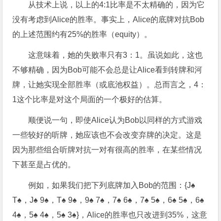
从技术上说，以上的4:1比率是不太精确的，因为它
没有考虑到Alice的胜率。事实上，Alice的底牌对抗Bob
的上述范围约有25%的胜率（equity）。
这意味着，她的失败率只有3：1。虽说如此，这也
不够精确，因为Bob可能不会总是让Alice看到转牌和河
牌，让她实现全部胜率（或底池权益）。总而言之，4：
1这个比率是对这个局面的一个极好的估算。
顺便说一句，即使Alice认为Bob以同样的方式游戏
一些较好的听牌，她应该也不会改变弃牌的决定。这是
因为那些组合听牌对抗一对有很高的胜率，在某些情况
下甚至是占优的。
例如，如果我们把下列底牌加入Bob的范围：{J♠
T♠，J♠ 9♠，T♠ 9♠，9♠ 7♠，7♠ 6♠，7♠ 5♠，6♠ 5♠，6♠
4♠，5♠ 4♠，5♠ 3♠}，Alice的胜率也只改进到35%，这意