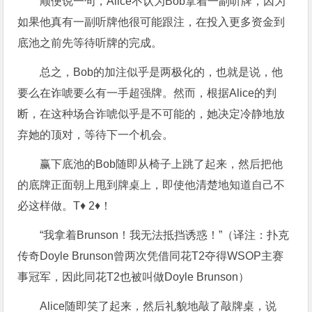
顺便说一句，Alice不认为Bob拿着一副听牌，因为
如果他真有一副听牌他很可能跟注，在投入更多资金到
底池之前先等待听牌的完成。
总之，Bob的加注似乎是两极化的，也就是说，他
要么在诈唬要么有一手超强牌。然而，根据Alice的判
断，在这种场合诈唬似乎是不可能的，她决定冷静地放
弃她的顶对，等待下一个机会。
赢下底池的Bob随即从椅子上跳了起来，然后把他
的底牌正面朝上甩到牌桌上，即使他清楚地知道自己不
必这样做。T♦ 2♦！
“我拿着Brunson！我无法抵挡诱惑！”（译注：扑克
传奇Doyle Brunson曾两次凭借同花T2夺得WSOP主赛
事冠军，因此同花T2也被叫做Doyle Brunson）
Alice随即笑了起来，然后礼貌地敲了敲牌桌，说