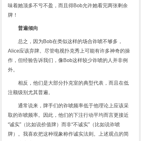
味着她顶多不亏不盈，而且得Bob允许她看完两张剩余
牌！
普遍倾向
总之，因为Bob在类似这样的场合诈唬不够多，
Alice应该弃牌。尽管电视扑克秀上可能有许多神奇的操
作，但经验告诉我们，像Bob这样较少诈唬的人并非例
外。
相反，他们是大部分扑克室的典型代表，而且在低
注额级别尤其普遍。
通常说来，牌手们的诈唬频率低于他理论上应该采
取的诈唬频率。因此，他们的下注行动平均而言更接近
“诚实”（比如说价值牌）而非“不诚实”（比如说诈唬
牌）。我喜欢把这种现象称作诚实法则。上述观点的简