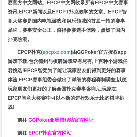
赛官方中文网站。EPCP中文网收录所有EPCP中文赛事
资讯,EPCP新闻以及EPCPT扑克教学的文章。EPCP智
竞大奖赛是国内电视游戏和娱乐领域的首屈一指的赛事
品牌，赛事安全公正，值得参赛选手信赖，点燃了国内
扑克热潮。
EPCP扑克(
epcpxz.com
)由GGPoker官方授权app
游戏下载,包含德州与棋牌游戏应有尽有,上百种小游戏任
君挑选!EPCP智竞为了能让玩家朋友们得到更好的赛事
体验,EPCP赛事组委会做出了详细的赛程赛制调整,以便
玩家朋友们更好的了解全国扑克赛事咨询,让玩家在
EPCP智竞大奖赛中可以不断的进行欢乐无比的棋牌挑
战!
前往
GGPoker亚洲旗舰站
官方网址
前往
EPCP扑克官方网站