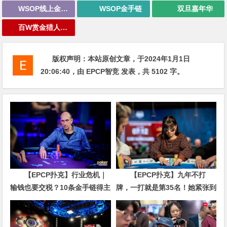
WSOP线上金手链
WSOP金手链
双旦嘉年华
百W赏金猎人大奖赛
版权声明：
本站原创文章，于2024年1月1日
20:06:40
，由
EPCP智竞
发表，共 5102 字。
【EPCP扑克】行业危机｜
【EPCP扑克】九年不打
输钱也要交税？10条金手链得主
牌，一打就是第35名！她紧张到
直言“扛不住”，主动砍掉四分之
脚悬空，但全世界以为她很淡定
三比赛