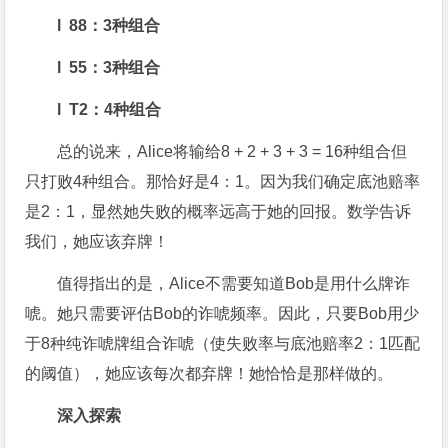
l 88：3种组合
l 55：3种组合
l T2：4种组合
总的说来，Alice将输给8 + 2 + 3 + 3 = 16种组合但
只打败4种组合。那恰好是4：1。因为我们确定底池赔率
是2：1，显然她失败的概率远高于她的回报。数学告诉
我们，她应该弃牌！
值得指出的是，Alice不需要知道Bob是用什么牌诈
唬。她只需要评估Bob的诈唬频率。因此，只要Bob用少
于8种纯诈唬牌组合诈唬（使失败率与底池赔率2：1匹配
的阈值），她应该每次都弃牌！她恰恰是那样做的。
深入探索