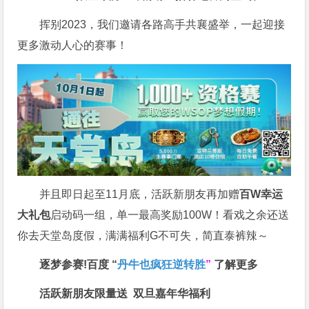
挥别2023，我们邀请各路高手共襄盛举，一起迎接
更多激动人心的赛事！
并且即日起至11月底，活跃新朋友再加赠
百W幸运
大礼包
启动码一组，单一最高奖励100W！看戏之余还送
你去天堂岛度假，满满福利G不可失，简直泰裤辣～
逐梦参赛!百度 “
丹牛也疯狂逆转胜
”
了解更多
活跃新朋友限量送
双旦嘉年华福利