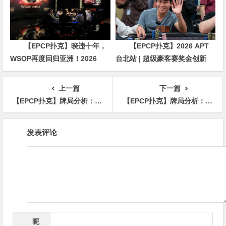
【EPCP扑克】暌违十年，
【EPCP扑克】2026 APT
WSOP再度回归亚洲！2026
台北站 | 超级豪客赛奖金创新
APL济州站6月19-28日盛大登
高，美国选手Ethan
场！
“Rampage” Yau领跑全场！
上一篇
下一篇
【EPCP扑克】牌局分析：5bet底池的经典对决
【EPCP扑克】牌局分析：暴打Limp鱼
文
发表评论
章
导
航
昵