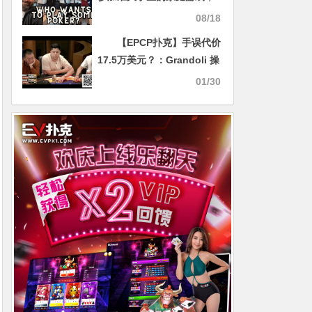
亲民形象大受好评
08/18
【EPCP扑克】手误代价
17.5万美元？：Grandoli 操
作失误反设陷阱，Nik
01/30
Airball遭重创损失逾17万