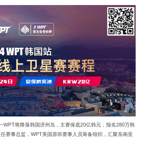
之一WPT将降落韩国济州岛，主赛保底20亿韩元，报名280万韩
age担任赛事总监，WPT美国原班赛事人员筹备组织，汇聚东南亚