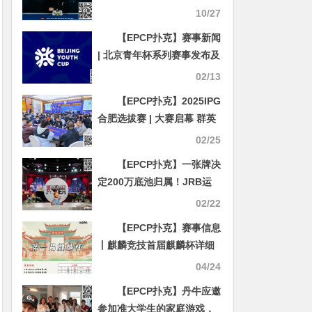
冠军，收获职业生涯EPT首
10/27
冠
【EPCP扑克】赛事新闻
| 北京青年杯系列赛事发布及
春节期间线上活动
02/13
【EPCP扑克】2025IPG
合肥选拔赛 | 大赛启幕 群英
汇聚，决战线合肥！霸都杯
02/25
A组174人参赛，李靖晶领衔
【EPCP扑克】一张牌决
44人晋级
定200万底池归属！JRB运
气拉满了
02/22
【EPCP扑克】赛事信息
丨麒麟竞技首届麒麟杯详细
赛程赛制&平潭旅游攻略
04/24
【EPCP扑克】丹牛应邀
参加准大学生的家庭游戏，