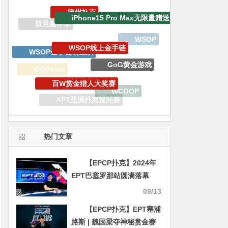
WSOP线上金手链
WSOP金手链明星趴
GoG黄金游戏
百W赏金猎人大奖赛
GGPoker
WCOOP
EV扑克
APT亚洲扑克巡回赛
生肖之王金手链嘉年华
EV专属大宝箱
热门文章
【EPCP扑克】2024年
EPT巴塞罗那站圆满落幕
Stephen Song斩获主赛冠
09/13
军
【EPCP扑克】EPT塞浦
路斯 | 魏国梁夺神秘赏金赛