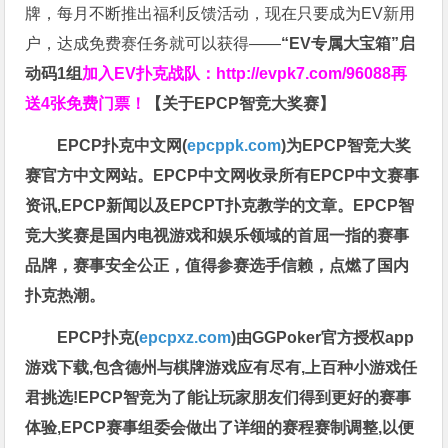
牌，每月不断推出福利反馈活动，现在只要成为EV新用
户，达成免费赛任务就可以获得——
“EV专属大宝箱”启
动码1组
加入EV扑克战队：
http://evpk7.com/96088
再
送4张免费门票！
【关于EPCP智竞大奖赛】
EPCP扑克中文网(
epcppk.com
)为EPCP智竞大奖
赛官方中文网站。EPCP中文网收录所有EPCP中文赛事
资讯,EPCP新闻以及EPCPT扑克教学的文章。EPCP智
竞大奖赛是国内电视游戏和娱乐领域的首屈一指的赛事
品牌，赛事安全公正，值得参赛选手信赖，点燃了国内
扑克热潮。
EPCP扑克(
epcpxz.com
)由GGPoker官方授权app
游戏下载,包含德州与棋牌游戏应有尽有,上百种小游戏任
君挑选!EPCP智竞为了能让玩家朋友们得到更好的赛事
体验,EPCP赛事组委会做出了详细的赛程赛制调整,以便