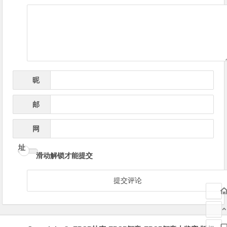
导
航
昵
*
称
邮
*
箱
网
址
滑动解锁才能提交