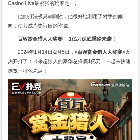
Casino Live最紧张的玩家之一。
他的打法极具剥削性，他很好地利用了对手的倾
向，使其成为史诗般的诈唬。
百W赏金猎人大奖赛
1亿刀保底重磅来袭！
2024年1月14日-2月5日，
<百W赏金猎人大奖赛>
火
热开打了！带来超惊人的豪华总保底
1亿刀
，一起来快速
浏览下特色亮点：