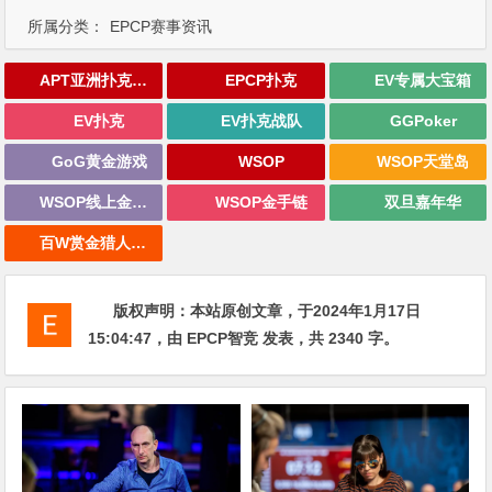
所属分类：
EPCP赛事资讯
APT亚洲扑克巡回赛
EPCP扑克
EV专属大宝箱
EV扑克
EV扑克战队
GGPoker
GoG黄金游戏
WSOP
WSOP天堂岛
WSOP线上金手链
WSOP金手链
双旦嘉年华
百W赏金猎人大奖赛
版权声明：
本站原创文章，于2024年1月17日
15:04:47
，由
EPCP智竞
发表，共 2340 字。