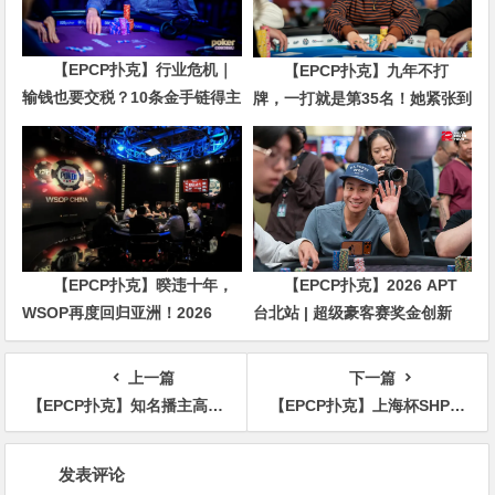
【EPCP扑克】行业危机｜
【EPCP扑克】九年不打
输钱也要交税？10条金手链得主
牌，一打就是第35名！她紧张到
直言“扛不住”，主动砍掉四分之
脚悬空，但全世界以为她很淡定
三比赛
【EPCP扑克】暌违十年，
【EPCP扑克】2026 APT
WSOP再度回归亚洲！2026
台北站 | 超级豪客赛奖金创新
APL济州站6月19-28日盛大登
高，美国选手Ethan
场！
“Rampage” Yau领跑全场！
上一篇
下一篇
【EPCP扑克】知名播主高额桌输掉几百万被打回原形？现在只能玩NL300了？
【EPCP扑克】上海杯SHPC®冬季赛 | 主赛502人次参赛110人晋级，季春辉38万记分领衔D组28人晋级
文
发表评论
章