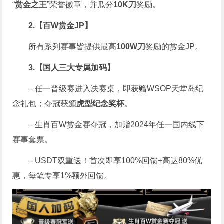
“
赏金之王
”荣誉徽章，并瓜分
10K刀
奖励。
2.【百W赏金JP】
所有系列赛事皆提供最高
100W刀
奖励的赏金JP。
3.【国人三大专属加码】
– 任一晋级赛进入决赛桌，即获赠WSOP天堂岛纪
念礼包；夺冠获颁
虎型纪念奖杯
。
– 生肖百W赏金赛夺冠，加赠2024年任一国内线下
赛事套票。
– USDT双重送！首次即享100%回馈+高达80%优
惠，每笔专享1%额外回馈。