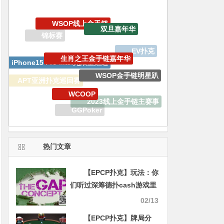
生肖之王金手链嘉年华
iPhone15 Pro Max无限量赠送
WSOP金手链明星趴
WCOOP
APT亚洲扑克巡回赛
2023线上金手链主赛事
百W赏金猎人大奖赛
GGPoker
EPCP扑克
WSOP
热门文章
【EPCP扑克】玩法：你
们听过深筹德扑cash游戏里
的缺口理论没有？
02/13
【EPCP扑克】牌局分