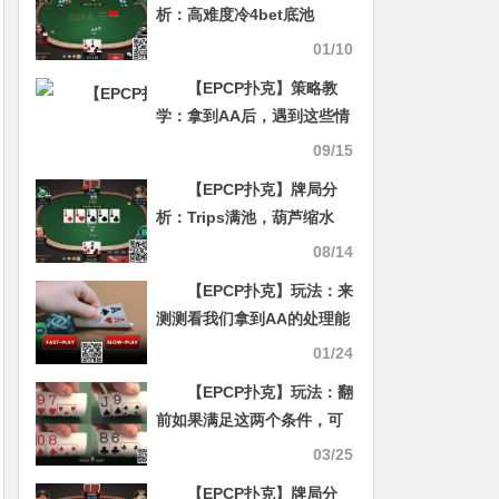
析：高难度冷4bet底池
01/10
【EPCP扑克】策略教
学：拿到AA后，遇到这些情
况一定要谨慎！
09/15
【EPCP扑克】牌局分
析：Trips满池，葫芦缩水
08/14
【EPCP扑克】玩法：来
测测看我们拿到AA的处理能
力牛不牛？
01/24
【EPCP扑克】玩法：翻
前如果满足这两个条件，可
考虑用96这类牌入局
03/25
【EPCP扑克】牌局分