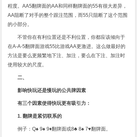
程度。AA5翻牌面的AA和同样翻牌面的55有很大差异，
AA阻断了对手的整个跟注范围，而55只阻断了这个范围
的小部分。
不管你在有利位置还是不利位置，你都应该倾向于
在A-A-5翻牌面游戏55比游戏AA更激进。这么做最好的
方法是要么更频繁地下注、加注，要么在下注、加注时
使用较大的尺度。
二、
影响快玩还是慢玩的公共牌因素
有三个因素使得快玩更有吸引力：
1. 翻牌是紧切联系的
例子：Q♠ 9♠ 9♦翻牌面或8♣ 8♠ 7♥翻牌面。