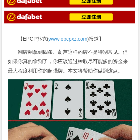
【EPCP扑克(
www.epcpxz.com
)报道】
翻牌圈拿到四条、葫芦这样的牌不是特别常见。但
如果你真的拿到了，你应该通过榨取尽可能多的资金来
最大程度利用你的超强牌。本文将帮助你做到这点。