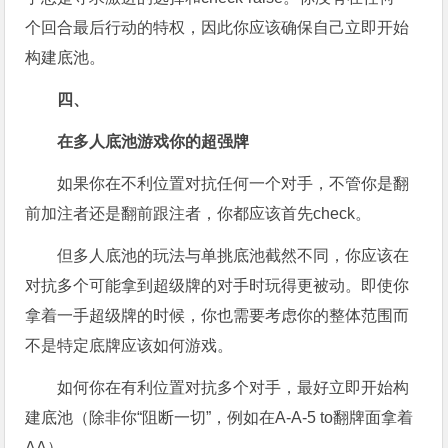
个回合最后行动的特权，因此你应该确保自己立即开始
构建底池。
四、
在多人底池游戏你的超强牌
如果你在不利位置对抗任何一个对手，不管你是翻
前加注者还是翻前跟注者，你都应该首先check。
但多人底池的玩法与单挑底池截然不同，你应该在
对抗多个可能拿到超级牌的对手时玩得更被动。即使你
拿着一手超级牌的时候，你也需要考虑你的整体范围而
不是特定底牌应该如何游戏。
如何你在有利位置对抗多个对手，最好立即开始构
建底池（除非你“阻断一切”，例如在A-A-5 to翻牌面拿着
AA）。