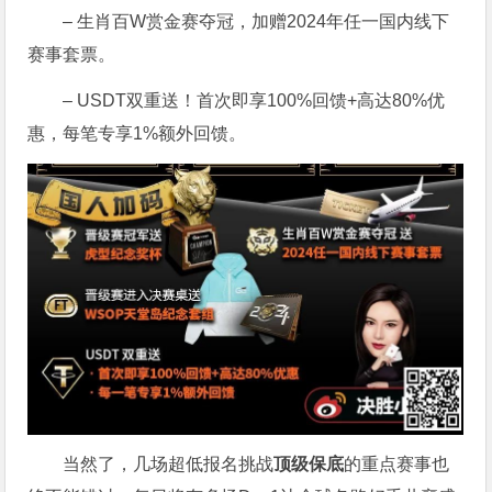
– 生肖百W赏金赛夺冠，加赠2024年任一国内线下
赛事套票。
– USDT双重送！首次即享100%回馈+高达80%优
惠，每笔专享1%额外回馈。
当然了，几场超低报名挑战
顶级保底
的重点赛事也