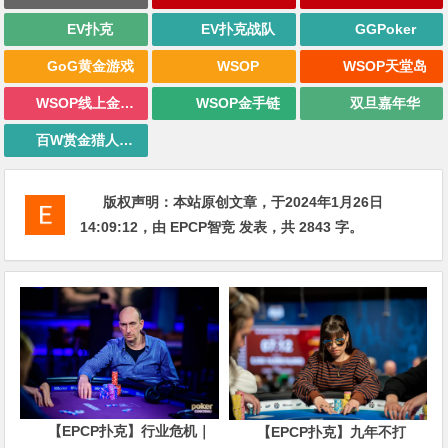
EV扑克
EV扑克战队
GGPoker
GoG黄金游戏
WSOP
WSOP天堂岛
WSOP线上金手链
WSOP金手链
双旦嘉年华
百W赏金猎人大奖赛
版权声明：
本站原创文章，于2024年1月26日
14:09:12
，由
EPCP智竞
发表，共 2843 字。
【EPCP扑克】行业危机｜
【EPCP扑克】九年不打