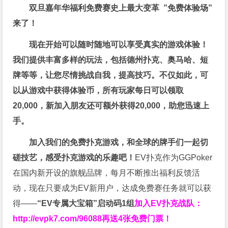
双旦嘉年华福利
免费赛史上最大变革
”免费体验场”
来了！
现在开始可以随时随地可以享受真实的游戏体验！
我们提供丰富多样的玩法，包括德州扑克、奥马哈、短
牌等等，让您尽情挑战自我，提高技巧。不仅如此，
可
以从游戏中获得体验币，所有玩家每日可以领取
20,000，新加入朋友还可额外获得20,000，助您迅速上
手。
加入我们的免费扑克游戏，和全球的牌手们一起切
磋技艺，感受扑克游戏的乐趣吧！
EV扑克作为GGPoker
在国内新开设的旗舰品牌，每月不断推出福利反馈活
动，现在只要成为EV新用户，达成免费赛任务就可以获
得——
“EV专属大宝箱”启动码1组
加入EV扑克战队：
http://evpk7.com/96088
再送4张免费门票！