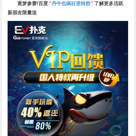
逐梦参赛!百度 “
丹牛也疯狂逆转胜
”
了解更多
活跃
新朋友限量送