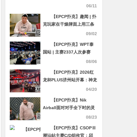
Negreanu的第八条手链就
06/11
在今天？
【EPCP扑克】趣闻 | 扑
克玩家在干燥牌面上用三条
A做出不可思议的弃牌
09/02
【EPCP扑克】WPT泰
国站 | 主赛2337人次参赛
292名来自36个国家和地区
08/06
的玩家携手进入奖励圈
【EPCP扑克】2026红
龙杯PLUS济州站开幕：神龙
觉醒赛41人晋级，盛鹤臣斩
04/20
获首冠
【EPCP扑克】Nik
Airball面对对手全下时的灵
魂拷问
08/23
【EPCP扑克】CSOPⅢ
潮汕站主赛C/D组收官：邱