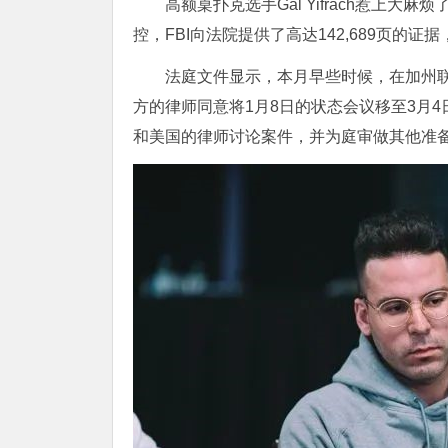
高额桌扑克选手Gal Yifrach惹上
控，FBI向法院提供了高达142,689页的证据
法庭文件显示，本月早些时候，在加州联邦法院东区(Unit
方的律师同意将1月8日的状态会议移至3月
和美国的律师讨论案件，并为庭审做其他准备