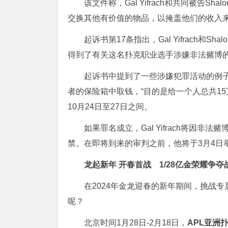
该文件称，Gal Yifrach和共同被告Sh
交换其他有价值的物品，以掩盖他们的收入来
起诉书第17条指出，Gal Yifrach和S
得到了有关这名扑克职业选手涉嫌非法赌博
起诉书中提到了一些涉嫌犯罪活动的例子，其中有
者的保险箱中取钱，“目的是给一个人总共15
10月24日至27日之间。
如果罪名成立，Gal Yifrach将因
禁。在即将到来的审判之前，他将于3月4日
龙起新年 开春首战
1/28亿金荣耀争夺
在2024年金龙迎春的新年期间，挑战
呢？
北京时间1月28日-2月18日，
APL亚洲