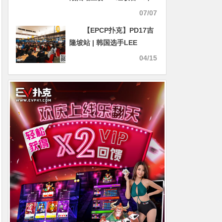
畅、吴津分领两组，主赛第
07/07
二轮7月6日开战
【EPCP扑克】PD17吉
隆坡站 | 韩国选手LEE
DUHAN斩获开幕赛冠军 国
04/15
人刘文凯获第5名