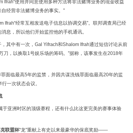
alom Ifrah“使用并同意使用多种方法将非法赌博业务的现金收益
自经营非法赌博业务的事实。”
halom Ifrah“经常互相发送电子信息以协调交易”。联邦调查局已经
的消息，所以他们开始监控他的手机通讯。
一次，Gal Yifrach和Shalom Ifrah通过短信讨论从前
万刀，以换取1号娱乐场的筹码。”据称，该事发生在2018年
非法赌博罪面临最高5年的监禁，并因共谋洗钱罪面临最高20年的监
举行一次状态会议。
战
专属于亚洲时区的顶级赛程，还有什么比这更完美的赛事体验
扑克联盟杯
“龙”重献上有史以来最豪华的保底奖励——