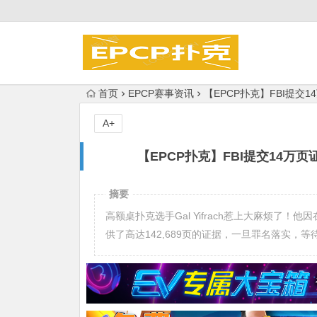
首页
EPCP赛事资讯
【EPCP扑克】FBI提交1
A+
【EPCP扑克】FBI提交14万页
摘要
高额桌扑克选手Gal Yifrach惹上大麻烦了
供了高达142,689页的证据，一旦罪名落实，等待G