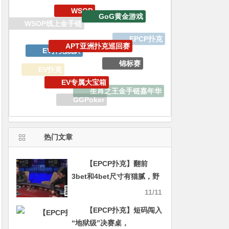
APT亚洲扑克巡回赛
EV扑克战队
锦标赛
EV专属大宝箱
EV扑克
生肖之王金手链嘉年华
iPhone15 Pro Max无限量赠送
GGPoker
2023线上金手链主赛事
百W赏金猎人大奖赛
热门文章
【EPCP扑克】翻前
3bet和4bet尺寸有猫腻，野
人精准读牌打击刘璇，看似
11/11
戏谑的牌局对话暗藏深意
【EPCP扑克】短码闯入
【Polk解析】
“地狱级”决赛桌，