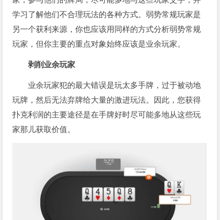
学习了解他们不合理玩法的各种方式。弱势常规玩家是
另一个获利来源，你也应该用同样的方式分析弱势常规
玩家，但你主要的重点对象始终应该是业余玩家。
剥削业余玩家
业余玩家犯的最大错误是玩太多手牌，过于被动地
玩牌，然后无法弃牌给大量的激进玩法。因此，您获得
扑克利润的主要途径是在手牌好时尽可能多地从这些玩
家那儿获取价值。