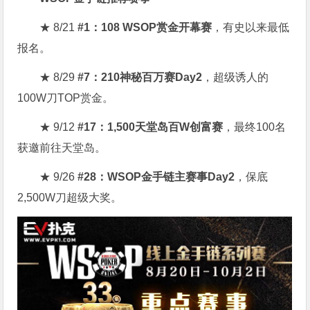
★ 8/21
#1：108 WSOP赏金开幕赛
，有史以来最低
报名。
★ 8/29
#7：210神秘百万赛Day2
，超级诱人的
100W刀TOP赏金。
★ 9/12
#17：1,500天堂岛百W创富赛
，最终100名
获邀前往天堂岛。
★ 9/26
#28：WSOP金手链主赛事Day2
，保底
2,500W刀超级大奖。