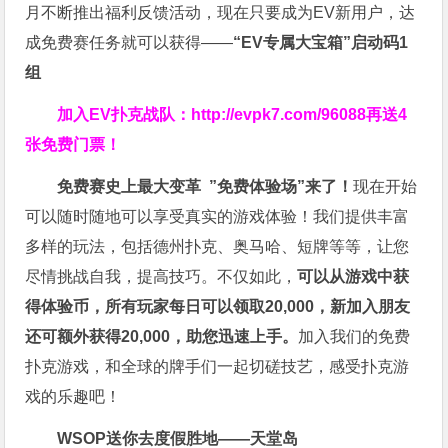
月不断推出福利反馈活动，现在只要成为EV新用户，达
成免费赛任务就可以获得——
“EV专属大宝箱”启动码1
组
加入EV扑克战队：
http://evpk7.com/96088
再送4
张免费门票！
免费赛史上最大变革
”免费体验场”来了！
现在开始
可以随时随地可以享受真实的游戏体验！我们提供丰富
多样的玩法，包括德州扑克、奥马哈、短牌等等，让您
尽情挑战自我，提高技巧。不仅如此，
可以从游戏中获
得体验币，所有玩家每日可以领取20,000，新加入朋友
还可额外获得20,000，助您迅速上手。
加入我们的免费
扑克游戏，和全球的牌手们一起切磋技艺，感受扑克游
戏的乐趣吧！
WSOP送你去度假胜地——天堂岛