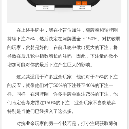
在上述手牌中，我在小盲位加注，翻牌圈和转牌圈
持续下注75%，然后决定在河牌圈全下150%。对抗较弱
的玩家，贪婪是好的！在前几轮中做出更大的下注，将
导致在后几轮中指数增长的注码，因此，下注量的微小
增加可能对你的最后下注产生巨大的影响。
这尤其适用于许多业余玩家，他们对于75%的下注
的反应，就像他们对于50%的下注甚至40%的下注一
样。同样，在河牌圈，许多手牌会跟注75%的下注，他
们肯定会考虑跟注150%的下注，业余玩家不喜欢放弃，
特别是当他们已经投入了这么多。
对抗业余玩家的另一个技巧是，打小注码获取薄价