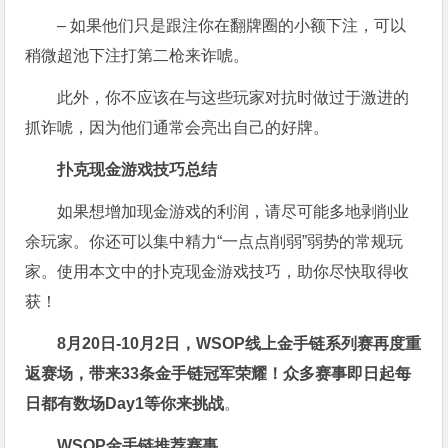
– 如果他们只是跟注你在翻牌圈的小额下注，可以
稍微超池下注打第二枪来诈唬。
此外，你不应该在与这些玩家对抗时做过于激进的
抓诈唬，因为他们通常会亮出自己的好牌。
扑克现金游戏技巧总结
如果想增加现金游戏的利润，请尽可能多地剥削业
余玩家。你还可以集中精力“一点点削弱”弱势的常规玩
家。使用本文中的扑克现金游戏技巧，助你尽快取得收
获！
8月20日-10月2日，
WSOP线上金手链系列赛再度重
返赛场
，带来33条金手链冠军荣耀！众多赛事即日起每
日都有数场Day1等你来挑战
。
WSOP金手链推荐赛事