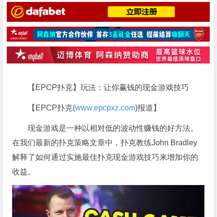
【EPCP扑克】玩法：让你赢钱的现金游戏技巧
【EPCP扑克(
www.epcpxz.com
)报道】
现金游戏是一种以相对低的波动性赚钱的好方法。
在我们最新的扑克策略文章中，扑克教练John Bradley
解释了如何通过实施最佳扑克现金游戏技巧来增加你的
收益。