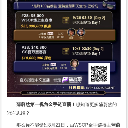
蒲蔚然第一视角金手链直播
！
想知道更多蒲蔚然的
冠军思维？
那么你不能错过8月21日，
由WSOP金手链得主
蒲蔚