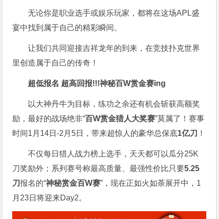
无论你是职业选手或娱乐玩家，都将在这场APL盛
宴中找到属于自己的精彩瞬间。
让我们共同迎接吉祥龙年的到来，在竞技扑克世界
里创造属于自己的传奇！
超低报名 超高回报!!!
神秘百W赏金赛
ing
以大神丹牛为目标，练功之余还有机会斩获高额奖
励，最好的战场绝非“
百W赏金猎人大奖赛
”莫属了！赛事
时间1月14日-2月5日，带来超惊人的豪华总保底
1亿刀
！
不仅每日猎人战力榜上选手，天天都可以瓜分25K
刀奖励外；系列赛号称最高质量、最强性价比只要
5.25
刀
报名的“
神秘赏金百W赛
”，现在正如火如荼展开中，1
月23日将迎来Day2。