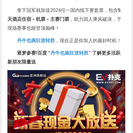
拿下冠军就加送2024任一国内线下赛套票，包含
5
天酒店住宿
＋
机票
＋
主赛门票
，助力国人乘风破浪，于
现场赛事也能登顶巅峰！
丹牛也疯狂逆转胜
，现在正是你加入的最好时机！
逐梦参赛!百度 “
丹牛也疯狂逆转胜
”
了解更多
活跃
新朋友限量送