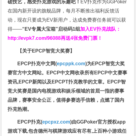
磋技艺，感受扑克游戏的乐趣吧！
EV扑克作为GGPoker
在国内新开设的旗舰品牌，每月不断推出福利反馈活
动，现在只要成为EV新用户，达成免费赛任务就可以获
得——
“EV专属大宝箱”启动码1组
加入EV扑克战队：
http://evpk7.com/96088
再送4张免费门票！
【关于EPCP智竞大奖赛】
EPCP扑克中文网(
epcppk.com
)为EPCP智竞大奖
赛官方中文网站。EPCP中文网收录所有EPCP中文赛事
资讯,EPCP新闻以及EPCPT扑克教学的文章。EPCP智
竞大奖赛是国内电视游戏和娱乐领域的首屈一指的赛事
品牌，赛事安全公正，值得参赛选手信赖，点燃了国内
扑克热潮。
EPCP扑克(
epcpxz.com
)由GGPoker官方授权app
游戏下载,包含德州与棋牌游戏应有尽有,上百种小游戏任