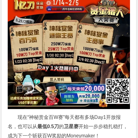
现在“神秘赏金百W赛”每天都有多场Day1开放报
名，也可以从
最低0.5刀
的
卫星赛
开始一步步稳扎稳打，
成为下一个斩获百W奖励的Moneymaker！