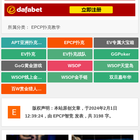
所属分类：
EPCP扑克教学
APT亚洲扑克巡回赛
EPCP扑克
EV专属大宝箱
EV扑克
EV扑克战队
GGPoker
GoG黄金游戏
WSOP
WSOP天堂岛
WSOP线上金手链
WSOP金手链
双旦嘉年华
百W赏金猎人大奖赛
版权声明：
本站原创文章，于2024年2月1日
12:39:24
，由
EPCP智竞
发表，共 3198 字。