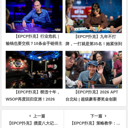
【EPCP扑克】行业危机｜
【EPCP扑克】九年不打
输钱也要交税？10条金手链得主
牌，一打就是第35名！她紧张到
直言“扛不住”，主动砍掉四分之
脚悬空，但全世界以为她很淡定
三比赛
【EPCP扑克】暌违十年，
【EPCP扑克】2026 APT
WSOP再度回归亚洲！2026
台北站 | 超级豪客赛奖金创新
APL济州站6月19-28日盛大登
高，美国选手Ethan
场！
“Rampage” Yau领跑全场！
上一篇
下一篇
【EPCP扑克】掼蛋八大记牌方法，想打好掼蛋的必备技巧！
【EPCP扑克】策略教学：这几种情况下不用考虑太多，冲就完事了！