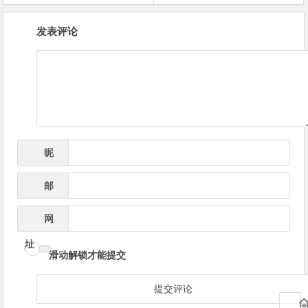
文
发表评论
章
导
航
昵
*
称
邮
*
箱
网
址
滑动解锁才能提交