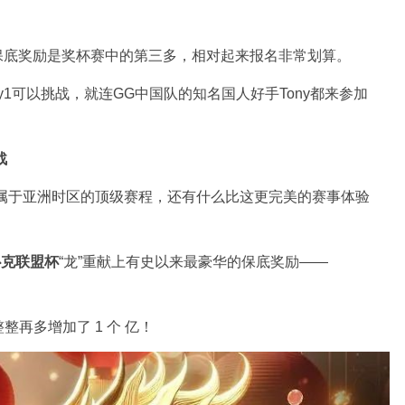
保底奖励是奖杯赛中的第三多，相对起来报名非常划算。
y1可以挑战，就连GG中国队的知名国人好手Tony都来参加
战
专属于亚洲时区的顶级赛程，还有什么比这更完美的赛事体验
扑克联盟杯
“龙”重献上有史以来最豪华的保底奖励——
再多增加了 1 个 亿！