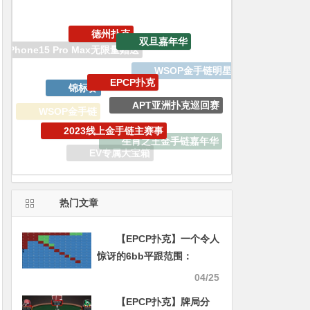
EPCP扑克
锦标赛
APT亚洲扑克巡回赛
2023线上金手链主赛事
WSOP金手链
生肖之王金手链嘉年华
EV扑克战队
EV专属大宝箱
GGPoker
WSOP天堂岛
热门文章
【EPCP扑克】一个令人
惊讶的6bb平跟范围：
Solver告诉你，短码不止推
04/25
或弃
【EPCP扑克】牌局分