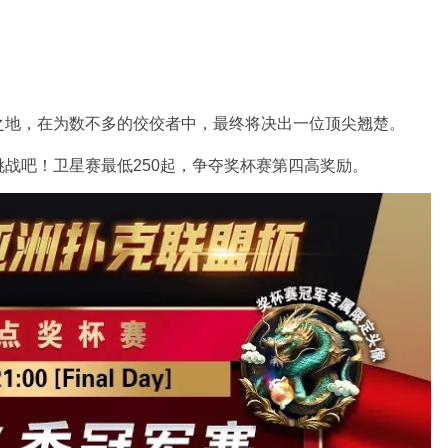
之地，在为数不多的佼佼者中，最终将决出一位顶尖翘楚。
战吧！卫星赛最低250起，争夺奖杯赛第四高奖励。