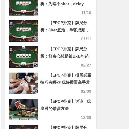
析：为啥不cbet，delay
cbet为啥这么大，为啥bluff
11/10
river？
【EPCP扑克】牌局分
析：3bet底池，单张成顺，
双张成花，超对被超池考验
01/11
【EPCP扑克】牌局分
析：好奇心总是被BxB勾起
02/27
【EPCP扑克】掼蛋必赢
技巧有哪些 玩好掼蛋高手常
用技巧分享
02/09
【EPCP扑克】讨论 | 玩
底对的错误方法
12/30
【EPCP扑克】牌局分