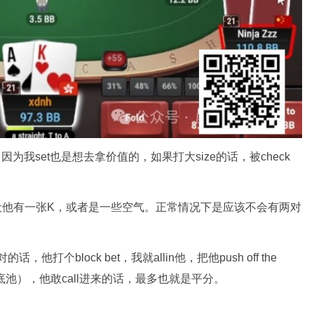
为我set也是想去拿价值的，如果打大size的话，被check
e，我假设他有一张K，或者是一些空气。正常情况下是应该不会有两对
，他打个block bet，我就allin他，把他push off the
底池），他敢call进来的话，最多也就是平分。