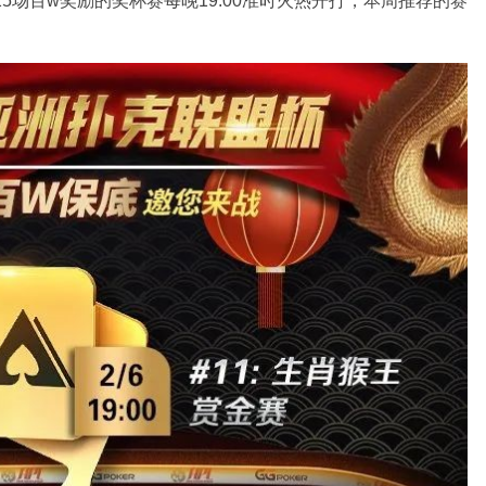
25场百w奖励的奖杯赛每晚19:00准时火热开打，本周推荐的赛