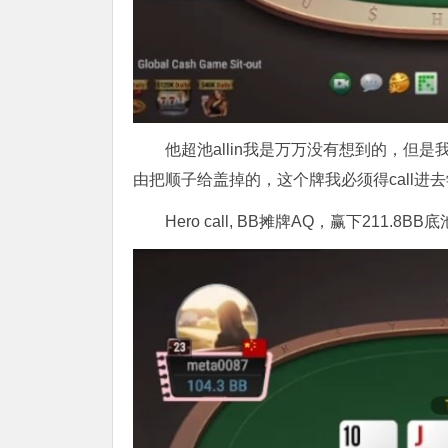
他超池allin我是万万没有想到的，但
由把顺子给盖掉的，这个牌我必须得call进
Hero call, BB摊牌AQ，赢下211.8BB底