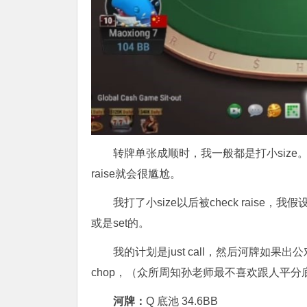
转牌单张成顺时，我一般都是打小size。因
raise就会很尴尬。
我打了小size以后被check rais
或是set的。
我的计划是just call，然后河牌如果出公对的话
chop，（众所周知孙老师最不喜欢跟人平分
河牌：
Q 底池 34.6BB