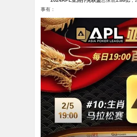
2024APL亚洲扑克联盟
总保底
1.88亿
，
事有：