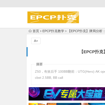
首页
EPCP扑克教学
【EPCP扑克】牌局分析
A+
【EPCP扑
摘要
Z50，有效后手 100BB翻前：UTG(Hero) AK open 2
cbet 2.5BB, BB call