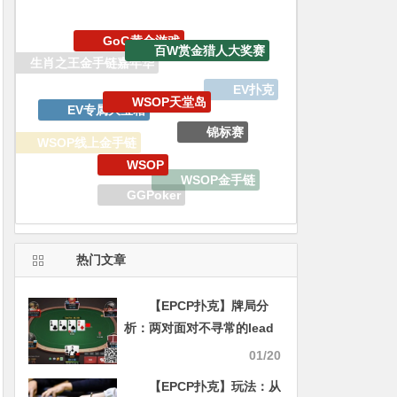
WSOP天堂岛
EV专属大宝箱
锦标赛
WSOP
WSOP线上金手链
WSOP金手链
GGPoker
iPhone15 Pro Max无限量赠送
EPCP扑克
热门文章
【EPCP扑克】牌局分
析：两对面对不寻常的lead
01/20
【EPCP扑克】玩法：从