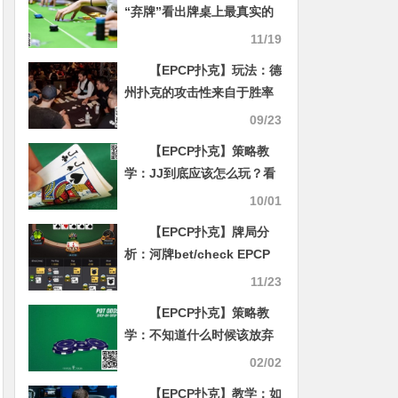
“弃牌”看出牌桌上最真实的
破绽
11/19
【EPCP扑克】玩法：德
州扑克的攻击性来自于胜率
加上你的弃牌率
09/23
【EPCP扑克】策略教
学：JJ到底应该怎么玩？看
完你就懂了
10/01
【EPCP扑克】牌局分
析：河牌bet/check EPCP
哪个高
11/23
【EPCP扑克】策略教
学：不知道什么时候该放弃
底池？看完就懂了
02/02
【EPCP扑克】教学：如