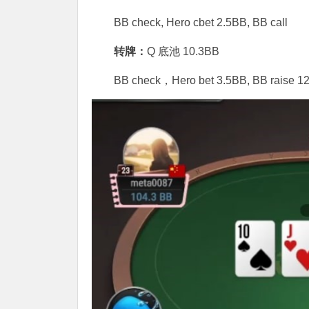
BB check, Hero cbet 2.5BB, BB call
转牌：
Q 底池 10.3BB
BB check，Hero bet 3.5BB, BB raise 1