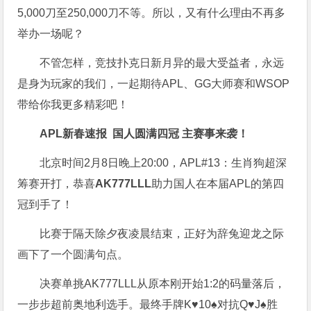
5,000刀至250,000刀不等。所以，又有什么理由不再多
举办一场呢？
不管怎样，竞技扑克日新月异的最大受益者，永远
是身为玩家的我们，一起期待APL、GG大师赛和WSOP
带给你我更多精彩吧！
APL新春速报
国人圆满四冠
主赛事来袭！
北京时间2月8日晚上20:00，APL#13：生肖狗超深
筹赛开打，恭喜
AK777LLL
助力国人在本届APL的第四
冠到手了！
比赛于隔天除夕夜凌晨结束，正好为辞兔迎龙之际
画下了一个圆满句点。
决赛单挑AK777LLL从原本刚开始1:2的码量落后，
一步步超前奥地利选手。最终手牌K♥10♠对抗Q♥J♠胜