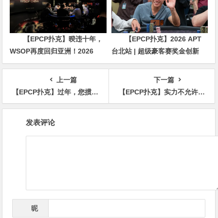
【EPCP扑克】暌违十年，
【EPCP扑克】2026 APT
WSOP再度回归亚洲！2026
台北站 | 超级豪客赛奖金创新
APL济州站6月19-28日盛大登
高，美国选手Ethan
场！
“Rampage” Yau领跑全场！
上一篇
下一篇
【EPCP扑克】过年，您掼蛋了吗
【EPCP扑克】实力不允许低调 制霸国内外赛场 德艺双馨的“国王”周全成为知名品牌全球形象大使
文
发表评论
章
导
航
昵