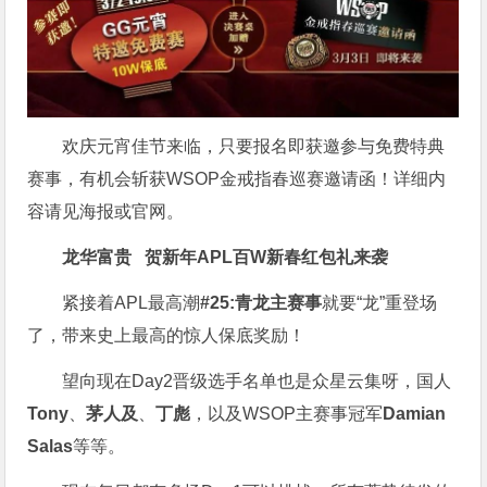
欢庆元宵佳节来临，只要报名即获邀参与免费特典
赛事，有机会斩获WSOP金戒指春巡赛邀请函！详细内
容请见海报或官网。
龙华富贵 贺新年
APL
百W新春红包礼
来袭
紧接着APL最高潮
#25:青龙主赛事
就要“龙”重登场
了，带来史上最高的惊人保底奖励！
望向现在Day2晋级选手名单也是众星云集呀，国人
Tony
、
茅人及
、
丁彪
，以及WSOP主赛事冠军
Damian
Salas
等等。