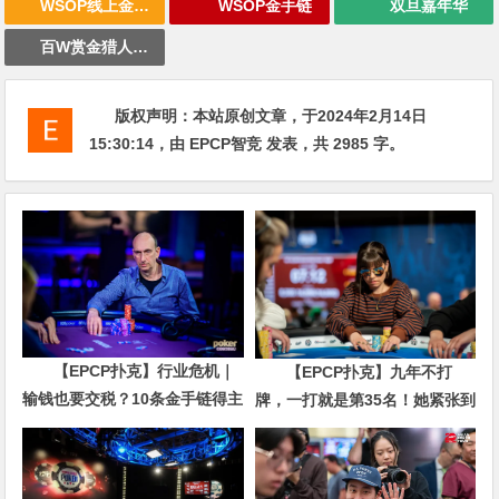
WSOP线上金手链
WSOP金手链
双旦嘉年华
百W赏金猎人大奖赛
版权声明：
本站原创文章，于2024年2月14日
15:30:14
，由
EPCP智竞
发表，共 2985 字。
【EPCP扑克】行业危机｜
【EPCP扑克】九年不打
输钱也要交税？10条金手链得主
牌，一打就是第35名！她紧张到
直言“扛不住”，主动砍掉四分之
脚悬空，但全世界以为她很淡定
三比赛