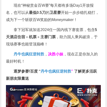
现在“神秘赏金百W赛”每天都有多场Day1开放报
名，也可以从
最低0.5刀
的
卫星赛
开始一步步稳扎稳打，
成为下一个斩获百W奖励的Moneymaker！
拿下冠军就加送2024任一国内线下赛套票，包含
5
天酒店住宿
＋
机票
＋
主赛门票
，助力国人乘风破浪，于
现场赛事也能登顶巅峰！
丹牛也疯狂逆转胜
，
决胜小妹
，现在正是你加入的
最好时机！
逐梦参赛!百度 “
丹牛也疯狂逆转胜
”
了解更多
活跃
新朋友限量送