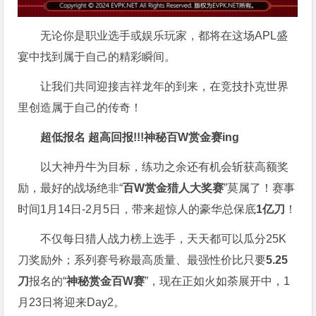
无论你是职业选手或娱乐玩家，都将在这场APL盛
宴中找到属于自己的精彩瞬间。
让我们共同迎接吉祥龙年的到来，在竞技扑克世界
里创造属于自己的传奇！
超低报名 超高回报!!!
神秘百W赏金赛
ing
以大神丹牛为目标，练功之余还有机会斩获高额奖
励，最好的战场绝非“
百W赏金猎人大奖赛
”莫属了！赛事
时间1月14日-2月5日，带来超惊人的豪华总保底
1亿刀
！
不仅每日猎人战力榜上选手，天天都可以瓜分25K
刀奖励外；系列赛号称最高质量、最强性价比只要
5.25
刀
报名的“
神秘赏金百W赛
”，现在正如火如荼展开中，1
月23日将迎来Day2。