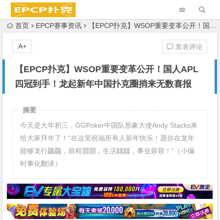
首页
EPCP赛事资讯
【EPCP扑克】WSOP重要变革公开！国人APL四冠到手！龙起新年中国扑克圈捎来无数喜报
A+
发表评论
【EPCP扑克】WSOP重要变革公开！国人APL
四冠到手！龙起新年中国扑克圈捎来无数喜报
摘要
今天是大年初三，GGPoker中国队形象大使Andy Stacks来
给大家拜年了！“在这里祝福所有人新年快乐！愿你在龙年
能够龙行龘龘，前程朤朤，生活䲜䲜，事业燚燚！”（小编
时事化翻译）