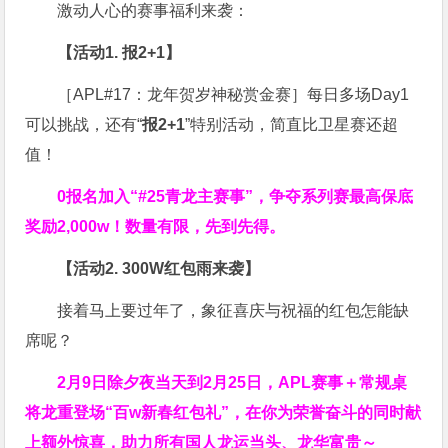
激动人心的赛事福利来袭：
【活动1. 报2+1】
［APL#17：龙年贺岁神秘赏金赛］每日多场Day1
可以挑战，还有“
报2+1
”特别活动，简直比卫星赛还超
值！
0报名加入“#25青龙主赛事”，争夺系列赛最高保底
奖励2,000w！数量有限，先到先得。
【活动2. 300W红包雨来袭】
接着马上要过年了，象征喜庆与祝福的红包怎能缺
席呢？
2月9日除夕夜当天到2月25日，APL赛事＋常规桌
将龙重登场“百w新春红包礼”，在你为荣誉奋斗的同时献
上额外惊喜，助力所有国人龙运当头、龙华富贵～