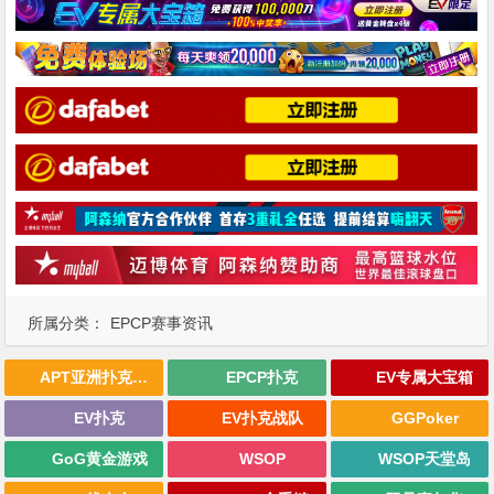
所属分类：
EPCP赛事资讯
APT亚洲扑克巡回赛
EPCP扑克
EV专属大宝箱
EV扑克
EV扑克战队
GGPoker
GoG黄金游戏
WSOP
WSOP天堂岛