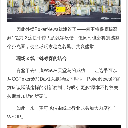
因此外媒PokerNews就建议了——何不将保底提高
到1亿刀？这是个惊人的数字没错，但同时也必将震撼整
个扑克圈，使全球玩家趋之若鹜、共襄盛举。
现场＆线上锦标赛的结合
有鉴于去年底WSOP天堂岛的成功——让选手可以
从GGPoker参加Day1以赢得线下席位，PokerNews说官
方应该延续这样的创新赛制，好吸引更多“原本不打算去
拉斯维加斯的玩家”。
如此一来，更可以借由线上行业龙头加大力度推广
WSOP。