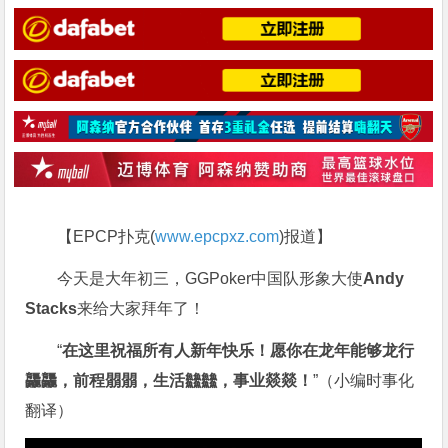
【EPCP扑克(
www.epcpxz.com
)报道】
今天是大年初三，GGPoker中国队形象大使
Andy
Stacks
来给大家拜年了！
“
在这里祝福所有人新年快乐！愿你在龙年能够龙行
龘龘，前程朤朤，生活䲜䲜，事业燚燚！
”（小编时事化
翻译）