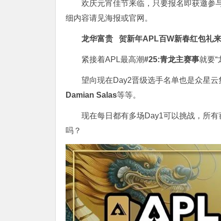
欢庆元宵佳节来临，只要报名即获邀参与
细内容请见海报或官网。
龙华富贵 贺新年
APL
百W新春红包礼
紧接着APL最高潮
#25:青龙主赛事
就要
望向现在Day2晋级选手名单也是众星
Damian Salas
等等。
现在每日都有多场Day1可以挑战，所
吗？