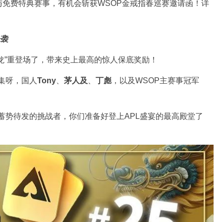
免费特典赛事，有机会斩获WSOP金戒指春巡赛邀请函！详
来袭
“龙”重登场了，带来史上最高的惊人保底奖励！
云集呀，国人
Tony
、
茅人及
、
丁彪
，以及WSOP主赛事冠军
有蓄势待发的挑战者，你们准备好登上APL盛宴的最高殿堂了