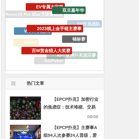
2023线上金手链主赛事
WSOP天堂岛
锦标赛
百W赏金猎人大奖赛
WSOP
APT亚洲扑克巡回赛
EV扑克
GGPoker
WSOP金手链明星趴
生肖之王金手链嘉年华
热门文章
【EPCP扑克】加密行业
的焦虑症：技术堆砌、交易
所短视与创新枯竭的三重困
08/06
局
【EPCP扑克】主赛事A
组94人次参赛24人晋级，爱