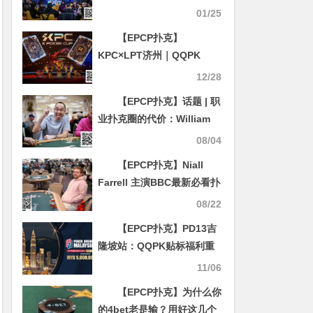
沙尼亚选手领跑计分榜，周
01/25
全、刘宇函分列第五第六
【EPCP扑克】
KPC×LPT济州｜QQPK
Champion Pass十万刀活动
12/28
截止倒数！线上晋级，线下
【EPCP扑克】话题 | 职
闪耀陪你一路嗨到2026！
业扑克圈的代价：William
Kassouf的WSOP天价罚单
08/04
解析
【EPCP扑克】Niall
Farrell 主演BBC最新必看扑
克纪录片 WPT公布2025年
08/22
亚太地区四大站点及赛事日
【EPCP扑克】PD13吉
期
隆坡站：QQPK贴标福利重
磅来袭！泡沫保护&冠军奖
11/06
励助力你的寻梦之旅
【EPCP扑克】为什么你
的4bet老是输？用好这几个