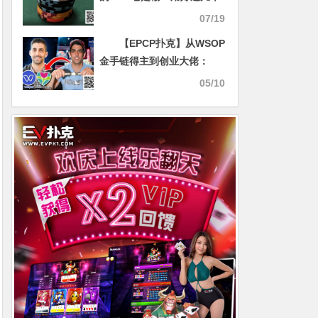
技巧能让你赢更多
07/19
【EPCP扑克】从WSOP
金手链得主到创业大佬：
David Daneshgar的扑克创
05/10
业传奇