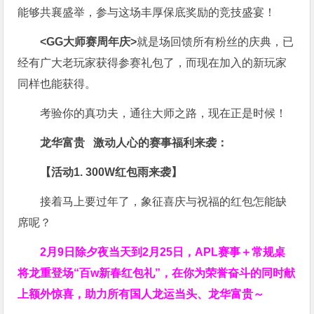
能够共襄盛举，参与这场丰厚保底奖励的竞技盛宴！
<GG大师赛周年庆>
就是场回馈所有粉丝的庆典，已
经有广大老玩家获得参赛礼包了，而现在加入的新玩家
同样也能获得。
考验你的真功夫，通往大师之路，现在正是时候！
龙华富贵 激动人心的赛事福利来袭：
【活动1. 300W红包雨来袭】
接着马上要过年了，象征喜庆与祝福的红包怎能缺
席呢？
2月9日除夕夜当天到2月25日，APL赛事＋常规桌
将龙重登场“百w新春红包礼”，在你为荣誉奋斗的同时献
上额外惊喜，助力所有国人龙运当头、龙华富贵～