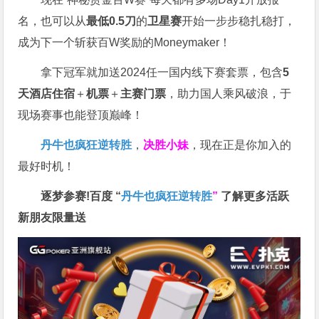
名，也可以从
最低0.5刀
的
卫星赛
开始一步步稳扎稳打，
成为下一个斩获百W奖励的Moneymaker！
拿下冠军就加送2024任一国内线下赛套票，包含
5
天酒店住宿
＋
机票
＋
主赛门票
，助力国人乘风破浪，于
现场赛事也能登顶巅峰！
丹牛也疯狂逆转胜
，
决胜小妹
，现在正是你加入的
最好时机！
逐梦参赛!百度 “
丹牛也疯狂逆转胜
”
了解更多
活跃
新朋友限量送