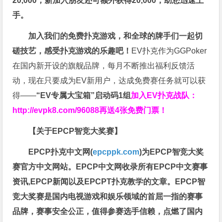
20,000，新加入朋友还可额外获得20,000，助您迅速上
手。
加入我们的免费扑克游戏，和全球的牌手们一起切
磋技艺，感受扑克游戏的乐趣吧！
EV扑克作为GGPoker
在国内新开设的旗舰品牌，每月不断推出福利反馈活
动，现在只要成为EV新用户，达成免费赛任务就可以获
得——
“EV专属大宝箱”启动码1组
加入EV扑克战队：
http://evpk8.com/96088
再送4张免费门票！
【关于EPCP智竞大奖赛】
EPCP扑克中文网(
epcppk.com
)为EPCP智竞大奖
赛官方中文网站。EPCP中文网收录所有EPCP中文赛事
资讯,EPCP新闻以及EPCPT扑克教学的文章。EPCP智
竞大奖赛是国内电视游戏和娱乐领域的首屈一指的赛事
品牌，赛事安全公正，值得参赛选手信赖，点燃了国内