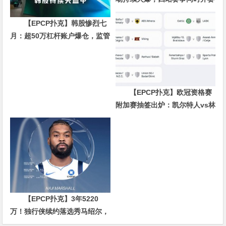
热潮再起
【EPCP扑克】韩股惨烈七
月：超50万杠杆账户爆仓，监管
紧急“拆弹”后反弹
【EPCP扑克】欧冠资格赛
附加赛抽签出炉：凯尔特人vs林
茨领衔，8队将争欧冠正赛门票
【EPCP扑克】3年5220
万！独行侠续约落选秀马绍尔，
从无人问津到千万身价