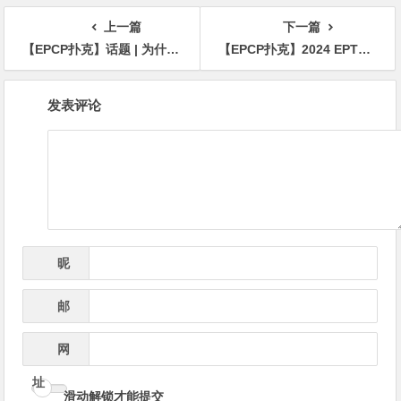
上一篇
下一篇
【EPCP扑克】话题 | 为什么在扑克中拥有真正的朋友很重要
【EPCP扑克】2024 EPT巴黎站：周全获神秘赏金赛亚军
文
发表评论
章
导
航
昵
*
称
邮
*
箱
网
址
滑动解锁才能提交