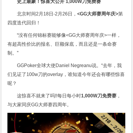
史上最豪！惊喜大公开
1,000W刀
免费赛
北京时间2月18日-2月26日，
<GG大师赛周年庆>
第
四度迭代回归！
“没有任何锦标赛能够像<GG大师赛周年庆>一样，
有超高性价比的报名、巨额保底，而且还是一条命赛
制。”
GGPoker全球大使Daniel Negreanu说。“去年，我
们见证了100w刀的overlay，谁知道今年还会有哪些惊喜
呢？
这惊喜不就来了吗!!每日每小时
1,000W刀免费赛
，
与大家同庆GG大师赛四周年。