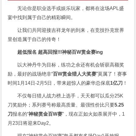
无论你是职业选手或娱乐玩家，都将在这场APL盛
宴中找到属于自己的精彩瞬间。
让我们共同迎接吉祥龙年的到来，在竞技扑克世界
里创造属于自己的传奇！
超低报名 超高回报!!!
神秘百W赏金赛
ing
以大神丹牛为目标，练功之余还有机会斩获高额奖
励，最好的战场绝非“
百W赏金猎人大奖赛
”莫属了！赛事
时间1月14日-2月5日，带来超惊人的豪华总保底
1亿刀
！
不仅每日猎人战力榜上选手，天天都可以瓜分25K
刀奖励外；系列赛号称最高质量、最强性价比只要
5.25
刀
报名的“
神秘赏金百W赛
”，现在正如火如荼展开中，1
月23日将迎来Day2。
现在“神秘赏金百W赛”每天都有多场Day1开放报