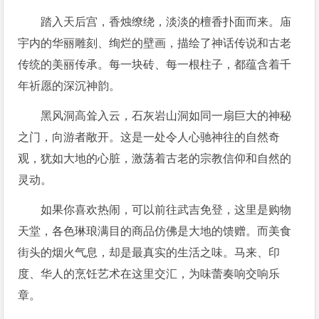
踏入天后宫，香烛缭绕，淡淡的檀香扑面而来。庙
宇内的华丽雕刻、绚烂的壁画，描绘了神话传说和古老
传统的美丽传承。每一块砖、每一根柱子，都蕴含着千
年祈愿的深沉神韵。
黑风洞高耸入云，石灰岩山洞如同一扇巨大的神秘
之门，向游者敞开。这是一处令人心驰神往的自然奇
观，犹如大地的心脏，激荡着古老的宗教信仰和自然的
灵动。
如果你喜欢热闹，可以前往武吉免登，这里是购物
天堂，各色琳琅满目的商品仿佛是大地的馈赠。而美食
街头的烟火气息，却是最真实的生活之味。马来、印
度、华人的烹饪艺术在这里交汇，为味蕾奏响交响乐
章。