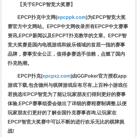
【关于EPCP智竞大奖赛】
EPCP扑克中文网(
epcppk.com
)为EPCP智竞大奖
赛官方中文网站。EPCP中文网收录所有EPCP中文赛事
资讯,EPCP新闻以及EPCPT扑克教学的文章。EPCP智
竞大奖赛是国内电视游戏和娱乐领域的首屈一指的赛事
品牌，赛事安全公正，值得参赛选手信赖，点燃了国内
扑克热潮。
EPCP扑克(
epcpxz.com
)由GGPoker官方授权app
游戏下载,包含德州与棋牌游戏应有尽有,上百种小游戏任
君挑选!EPCP智竞为了能让玩家朋友们得到更好的赛事
体验,EPCP赛事组委会做出了详细的赛程赛制调整,以便
玩家朋友们更好的了解全国扑克赛事咨询,让玩家在
EPCP智竞大奖赛中可以不断的进行欢乐无比的棋牌挑
战!