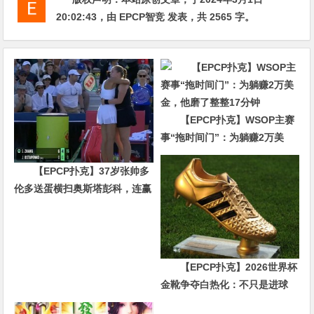
20:02:43
，由
EPCP智竞
发表，共 2565 字。
【EPCP扑克】WSOP主赛
事“拖时间门”：为躺赚2万美
金，他磨了整整17分钟
【EPCP扑克】37岁张帅多
伦多送蛋横扫奥斯塔彭科，连赢
10局强势晋级
【EPCP扑克】2026世界杯
金靴争夺白热化：不只是进球
数，三大指标正在重新定义射手