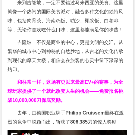
来到吉隆坡，一定不要错过马来西亚的美食。这里
就像一个热闹的国际美食派对，融合多种文化的独特风
味，包括肉骨茶、海南鸡饭、叻沙、椰浆饭、白咖啡
等，无论你喜欢吃什么口味，这里都能满足你的味蕾！
吉隆坡，不仅是商业的中心，更是文明的交汇。从
繁华的城市中心到神秘的自然胜地，从古老的文化传承
到现代的摩天大楼，相信会在旅客的心灵中留下深深的
烙印。
和往常一样，这场有史以来最高EV+的赛事，为全
球玩家提供了一个就此改变人生的机会——免费报名挑
战10,000,000刀保底奖励。
去年，由德国职业牌手
Philipp Gruissem
最终在激
烈的竞争中脱颖而出，斩获了
806,385刀
的惊人奖励！