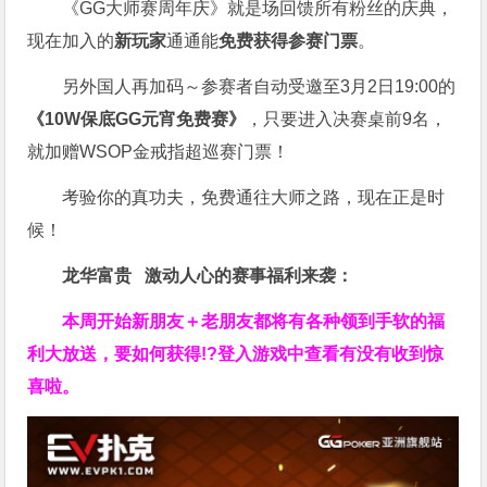
《GG大师赛周年庆》就是场回馈所有粉丝的庆典，
现在加入的
新玩家
通通能
免费获得参赛门票
。
另外国人再加码～参赛者自动受邀至3月2日19:00的
《10W保底GG元宵免费赛》
，只要进入决赛桌前9名，
就加赠WSOP金戒指超巡赛门票！
考验你的真功夫，免费通往大师之路，现在正是时
候！
龙华富贵 激动人心的赛事福利来袭：
本周开始新朋友＋老朋友都将有各种领到手软的福
利大放送，要如何获得!?登入游戏中查看有没有收到惊
喜啦。