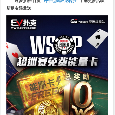
逐梦参赛!百度 “
丹牛也疯狂逆转胜
”
了解更多
活跃
新朋友限量送