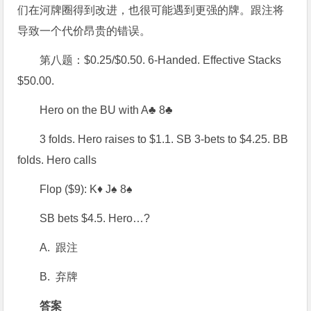
们在河牌圈得到改进，也很可能遇到更强的牌。跟注将
导致一个代价昂贵的错误。
第八题：$0.25/$0.50. 6-Handed. Effective Stacks
$50.00.
Hero on the BU with A♣ 8♣
3 folds. Hero raises to $1.1. SB 3-bets to $4.25. BB
folds. Hero calls
Flop ($9): K♦ J♠ 8♠
SB bets $4.5. Hero…?
A. 跟注
B. 弃牌
答案