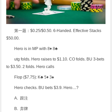
第一题：$0.25/$0.50. 6-Handed. Effective Stacks
$50.00.
Hero is in MP with 8♦ 8♣
utg folds. Hero raises to $1.10. CO folds. BU 3-bets
to $3.50. 2 folds. Hero calls
Flop ($7.75): K♣ 5♦ 3♠
Hero checks. BU bets $3.9. Hero…?
A. 跟注
B. 弃牌