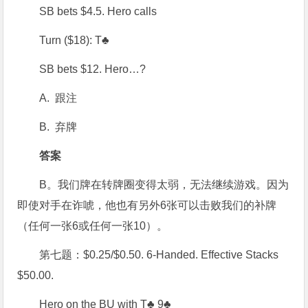
SB bets $4.5. Hero calls
Turn ($18): T♣
SB bets $12. Hero…?
A. 跟注
B. 弃牌
答案
B。我们牌在转牌圈变得太弱，无法继续游戏。因为
即使对手在诈唬，他也有另外6张可以击败我们的补牌
（任何一张6或任何一张10）。
第七题：$0.25/$0.50. 6-Handed. Effective Stacks
$50.00.
Hero on the BU with T♣ 9♣