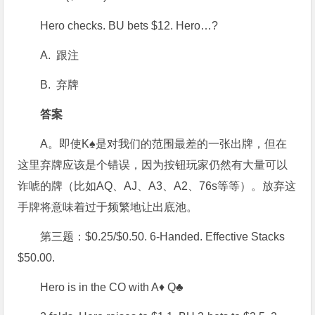
Hero checks. BU bets $12. Hero…?
A. 跟注
B. 弃牌
答案
A。即使K♠是对我们的范围最差的一张出牌，但在
这里弃牌应该是个错误，因为按钮玩家仍然有大量可以
诈唬的牌（比如AQ、AJ、A3、A2、76s等等）。放弃这
手牌将意味着过于频繁地让出底池。
第三题：$0.25/$0.50. 6-Handed. Effective Stacks
$50.00.
Hero is in the CO with A♦ Q♣