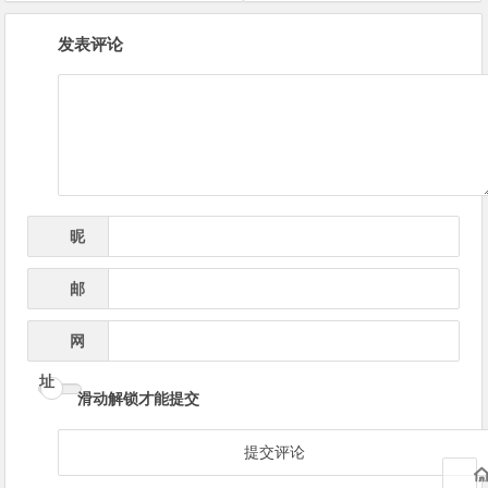
文
发表评论
章
导
航
昵
*
称
邮
*
箱
网
址
滑动解锁才能提交