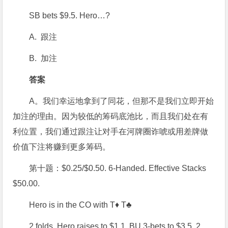
SB bets $9.5. Hero…?
A. 跟注
B. 加注
答案
A。我们幸运地拿到了同花，但那不是我们立即开始
加注的理由。因为较低的筹码底池比，而且我们处在有
利位置，我们通过跟注让对手在河牌圈诈唬或用差牌做
价值下注将赚到更多筹码。
第十题：$0.25/$0.50. 6-Handed. Effective Stacks
$50.00.
Hero is in the CO with T♦ T♣
2 folds. Hero raises to $1.1. BU 3-bets to $3.5. 2