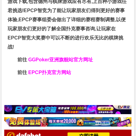
游戏下载,包含德州与棋牌游戏应有尽有,上百种小游戏任
君挑选!EPCP智竞为了能让玩家朋友们得到更好的赛事
体验,EPCP赛事组委会做出了详细的赛程赛制调整,以便
玩家朋友们更好的了解全国扑克赛事咨询,让玩家在
EPCP智竞大奖赛中可以不断的进行欢乐无比的棋牌挑
战!
前往
GGPoker亚洲旗舰站
官方网址
前往
EPCP扑克官方网站