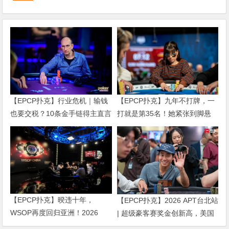
【EPCP扑克】行业危机｜输钱
【EPCP扑克】九年不打牌，一
也要交税？10条金手链得主直言
打就是第35名！她紧张到脚悬
“扛不住”，主动砍掉四分之三比
空，但全世界以为她很淡定
赛
【EPCP扑克】暌违十年，
【EPCP扑克】2026 APT台北站
WSOP再度回归亚洲！2026
| 超级豪客赛奖金创新高，美国
APL济州站6月19-28日盛大登
选手Ethan “Rampage” Yau领跑