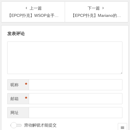
场！
全场！
上一篇
下一篇
【EPCP扑克】WSOP金手链正式展开，中国选手对冠军发起号角！为亚洲争夺百Ｗ免费赛
【EPCP扑克】Mariano的AA输掉$295,000大底池，引起激烈讨论……
文
发表评论
章
导
航
*
昵称
*
邮箱
网址
滑动解锁才能提交