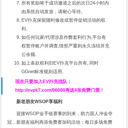
所有奖励将于成功邀请之后的次日24小时内
由系统自动发放，请耐心等待。
EV扑克保留随时修改或暂停促销活动的权
利.
如任何玩家/代理涉及作弊套利行为,平台有
权暂停账户并调查,情形严重则永久冻结并充
公余额.
如上条款权利归EV扑克平台所有, 同时
GGnet标准规则适用.
现在只要加入EV扑克战队：
http://evpk7.com/96088
再送4张免费门票！
新老朋友WSOP享福利
迎接WSOP金手链赛事的到来，助力国人冲金夺
冠，新朋友福利再添免费赛加码活动：每日多场免费