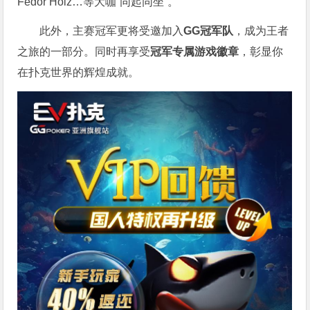
Fedor Holz…等大咖“同起同坐”。
此外，主赛冠军更将受邀加入
GG冠军队
，成为王者
之旅的一部分。同时再享受
冠军专属游戏徽章
，彰显你
在扑克世界的辉煌成就。