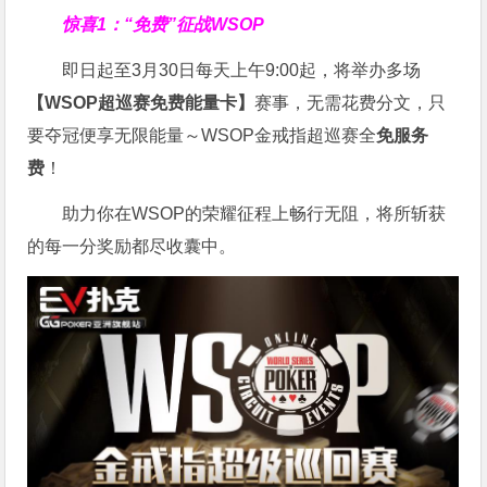
惊喜1：“免费”征战WSOP
即日起至3月30日每天上午9:00起，将举办多场
【WSOP超巡赛免费能量卡】
赛事，无需花费分文，只
要夺冠便享无限能量～WSOP金戒指超巡赛全
免服务
费
！
助力你在WSOP的荣耀征程上畅行无阻，将所斩获
的每一分奖励都尽收囊中。