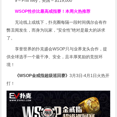
9 – Phil Ivey，美国 – $119,000
WSOP
性价比最高
戒指赛！
本周火热推荐
无论线上或线下，扑克圈每隔一段时间偶尔会有作
弊丑闻发生，而身为玩家，“安全性”绝对是最大的诉求
了。
享誉世界的扑克盛会WSOP只与业界龙头合作，提
供全球选手一个最干净、安全，且丰厚奖励的竞技环
境！
《WSOP金戒指超级巡回赛》
3月3日-4月1日火热开
打！