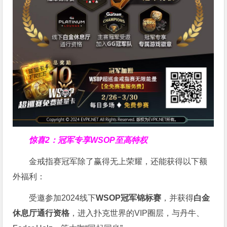
惊喜2：冠军专享WSOP至高特权
金戒指赛冠军除了赢得无上荣耀，还能获得以下额
外福利：
受邀参加2024线下
WSOP冠军锦标赛
，并获得
白金
休息厅通行资格
，进入扑克世界的VIP圈层，与丹牛、