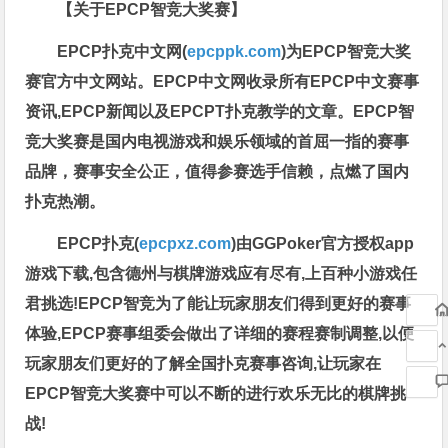
【关于EPCP智竞大奖赛】
EPCP扑克中文网(
epcppk.com
)为EPCP智竞大奖
赛官方中文网站。EPCP中文网收录所有EPCP中文赛事
资讯,EPCP新闻以及EPCPT扑克教学的文章。EPCP智
竞大奖赛是国内电视游戏和娱乐领域的首屈一指的赛事
品牌，赛事安全公正，值得参赛选手信赖，点燃了国内
扑克热潮。
EPCP扑克(
epcpxz.com
)由GGPoker官方授权app
游戏下载,包含德州与棋牌游戏应有尽有,上百种小游戏任
君挑选!EPCP智竞为了能让玩家朋友们得到更好的赛事
体验,EPCP赛事组委会做出了详细的赛程赛制调整,以便
玩家朋友们更好的了解全国扑克赛事咨询,让玩家在
EPCP智竞大奖赛中可以不断的进行欢乐无比的棋牌挑
战!