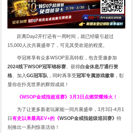
距离Day2开打还有一周时间，就已经吸引超过
15,000人次共襄盛举了，可见其受欢迎的程度。
夺冠将享有众多WSOP至高特权，包含受邀参加
2024线下WSOP冠军锦标赛
、获得
白金休息厅通行资
格
、加入
GG冠军队
，同时再享受
冠军专属游戏徽章
，彰
显你在扑克世界的辉煌成就！
《WSOP金戒指超巡赛》
3月3日点燃荣耀烽火！
为了让更多新老玩家能一同共襄盛举，3月3日-4月1
日
有史以来最高EV+的《
WSOP金戒指超级巡回赛》
特
别推出一系列惊喜活动！