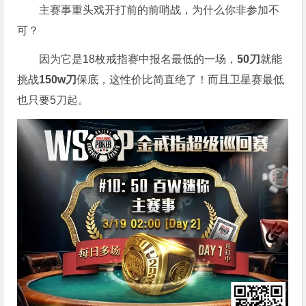
主赛事重头戏开打前的前哨战，为什么你非参加不
可？
因为它是18枚戒指赛中报名最低的一场，
50刀
就能
挑战
150w刀
保底，这性价比简直绝了！而且卫星赛最低
也只要5刀起。