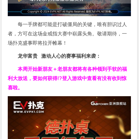
每一手牌都可能是打破僵局的关键，唯有胆识过人
者，方可在这场金戒指大赛中崭露头角。敬请期待，一
场扑克盛事即将拉开帷幕！
龙华富贵 激动人心的赛事福利来袭：
本周开始新朋友＋老朋友都将有各种领到手软的福
利大放送，要如何获得!?登入游戏中查看有没有收到惊
喜啦。