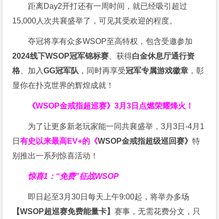
距离Day2开打还有一周时间，就已经吸引超过
15,000人次共襄盛举了，可见其受欢迎的程度。
夺冠将享有众多WSOP至高特权，包含受邀参加
2024线下WSOP冠军锦标赛
、获得
白金休息厅通行资
格
、加入
GG冠军队
，同时再享受
冠军专属游戏徽章
，彰
显你在扑克世界的辉煌成就！
《WSOP金戒指超巡赛》
3月3日点燃荣耀烽火！
为了让更多新老玩家能一同共襄盛举，3月3日-4月1
日
有史以来最高EV+的《
WSOP金戒指超级巡回赛》
特
别推出一系列惊喜活动！
惊喜1：“免费”征战WSOP
即日起至3月30日每天上午9:00起，将举办多场
【WSOP超巡赛免费能量卡】
赛事，无需花费分文，只