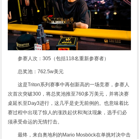
参赛人次：305（包括118名重新参赛者）
总奖池：762.5w美元
这是Triton系列赛事中再创新高的一场竞赛，参赛人
次首次突破300，将总奖池推至760多万美元，并将决赛
桌延长至Day3进行，这几乎是史无前例的。也意味着比
赛过程中出现了惊人的涨跌起伏和淘汰现象，选手们必
须承受命运的无情打击。
最终，来自奥地利的Mario Mosböck在单挑对决中击