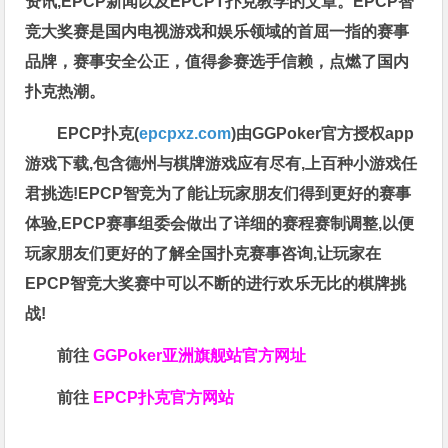
资讯,EPCP新闻以及EPCPT扑克教学的文章。EPCP智
竞大奖赛是国内电视游戏和娱乐领域的首屈一指的赛事
品牌，赛事安全公正，值得参赛选手信赖，点燃了国内
扑克热潮。
EPCP扑克(
epcpxz.com
)由GGPoker官方授权app
游戏下载,包含德州与棋牌游戏应有尽有,上百种小游戏任
君挑选!EPCP智竞为了能让玩家朋友们得到更好的赛事
体验,EPCP赛事组委会做出了详细的赛程赛制调整,以便
玩家朋友们更好的了解全国扑克赛事咨询,让玩家在
EPCP智竞大奖赛中可以不断的进行欢乐无比的棋牌挑
战!
前往
GGPoker亚洲旗舰站
官方网址
前往
EPCP扑克官方网站