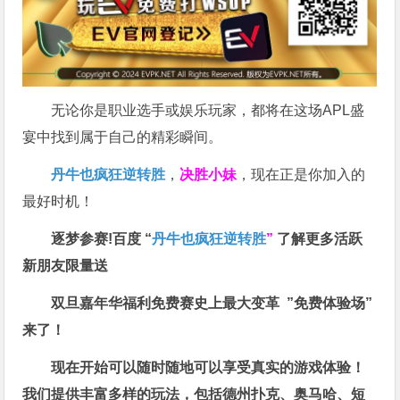
无论你是职业选手或娱乐玩家，都将在这场APL盛
宴中找到属于自己的精彩瞬间。
丹牛也疯狂逆转胜
，
决胜小妹
，现在正是你加入的
最好时机！
逐梦参赛!百度 “
丹牛也疯狂逆转胜
”
了解更多
活跃
新朋友限量送
双旦嘉年华福利
免费赛史上最大变革
”免费体验场”
来了！
现在开始可以随时随地可以享受真实的游戏体验！
我们提供丰富多样的玩法，包括德州扑克、奥马哈、短