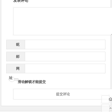
发表评论
章
导
航
昵
*
称
邮
*
箱
网
址
滑动解锁才能提交