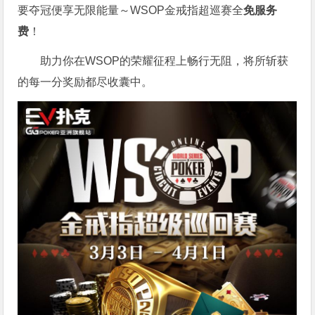
要夺冠便享无限能量～WSOP金戒指超巡赛全
免服务
费
！
助力你在WSOP的荣耀征程上畅行无阻，将所斩获
的每一分奖励都尽收囊中。