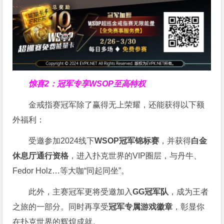
惊喜2：冠军专享WSOP至高特权
金戒指赛冠军除了赢得无上荣耀，还能获得以下额
外福利：
受邀参加2024线下
WSOP冠军锦标赛
，并获得
白金
休息厅通行资格
，进入扑克世界的VIP圈层，与丹牛、
Fedor Holz…等大咖“同起同坐”。
此外，主赛冠军更将受邀加入
GG冠军队
，成为王者
之旅的一部分。同时再享受
冠军专属游戏徽章
，彰显你
在扑克世界的辉煌成就。