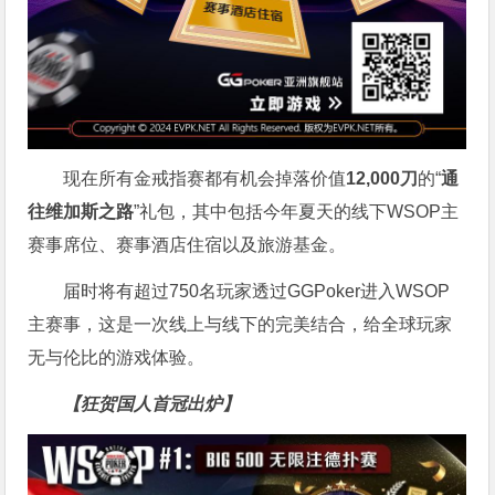
现在所有金戒指赛都有机会掉落价值
12,000刀
的“
通
往维加斯之路
”礼包，其中包括今年夏天的线下WSOP主
赛事席位、赛事酒店住宿以及旅游基金。
届时将有超过750名玩家透过GGPoker进入WSOP
主赛事，这是一次线上与线下的完美结合，给全球玩家
无与伦比的游戏体验。
【狂贺国人首冠出炉】