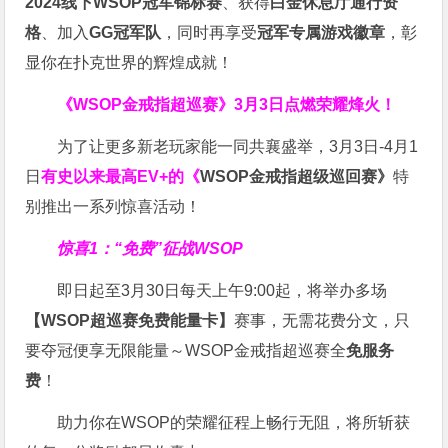
2024线下WSOP冠军锦标赛
、获得
白金休息厅通行资
格
、加入
GG冠军队
，同时再享受
冠军专属游戏徽章
，彰
显你在扑克世界的辉煌成就！
《WSOP金戒指超巡赛》
3月3日点燃荣耀烽火！
为了让更多新老玩家能一同共襄盛举，3月3日-4月1
日
有史以来最高EV+的《
WSOP金戒指超级巡回赛》
特
别推出一系列惊喜活动！
惊喜1：“免费”征战WSOP
即日起至3月30日每天上午9:00起，将举办多场
【WSOP超巡赛免费能量卡】
赛事，无需花费分文，只
要夺冠便享无限能量～WSOP金戒指超巡赛全
免服务
费
！
助力你在WSOP的荣耀征程上畅行无阻，将所斩获