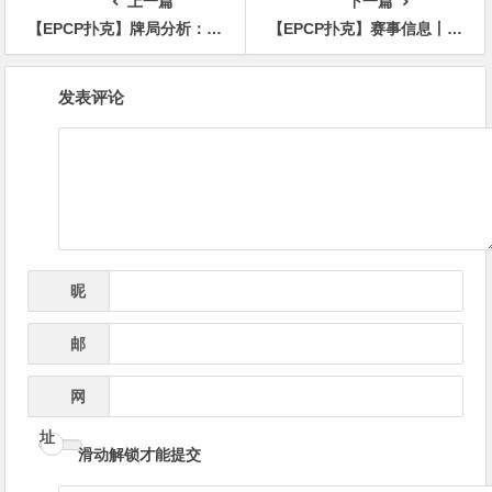
上一篇
下一篇
【EPCP扑克】牌局分析：顺子到了就缩水
【EPCP扑克】赛事信息丨铂尔曼酒店售罄，USOP全新推出帕拉塞尔酒店配套
文
发表评论
章
导
航
昵
*
称
邮
*
箱
网
址
滑动解锁才能提交