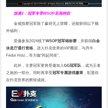
惊喜2：冠军专享WSOP至高特权
金戒指赛冠军除了赢得无上荣耀，还能获得以下额
外福利：
受邀参加2024线下
WSOP冠军锦标赛
，并获得
白金
休息厅通行资格
，进入扑克世界的VIP圈层，与丹牛、
Fedor Holz…等大咖“同起同坐”。
此外，主赛冠军更将受邀加入
GG冠军队
，成为王者
之旅的一部分。同时再享受
冠军专属游戏徽章
，彰显你
在扑克世界的辉煌成就。