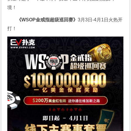
境！
《WSOP金戒指超级巡回赛》
3月3日-4月1日火热开
打！