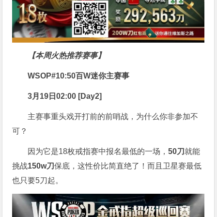
【本周火热推荐赛事】
WSOP#10:50百W迷你主赛事
3月19日02:00 [Day2]
主赛事重头戏开打前的前哨战，为什么你非参加不
可？
因为它是18枚戒指赛中报名最低的一场，
50刀
就能
挑战
150w刀
保底，这性价比简直绝了！而且卫星赛最低
也只要5刀起。