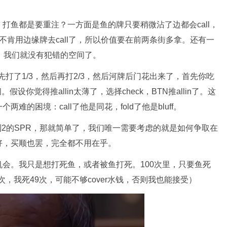
打鱼都是要重注？一方面是鱼的牌只要稍微沾了边都会call，
就不肯用边缘牌去call了，所以价值要在前两条街多拿。还有一
，我们就没有犯错的空间了。
打了1/3，然后再打2/3，然后河牌后门花出来了，首先你吃
设你觉得推allin太薄了，选择check，BTN推allin了。这
的困境：call了他是同花，fold了他是bluff。
到2的SPR，那就简单了，我们唯一需要考虑的就是如何争取在
好，买顺也罢，完全都不用在乎。
会。我只是想打死鱼，或者被鱼打死。100次里，只要鱼死
次，我死49次，可能不够cover水钱，否则我也能接受）