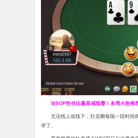
WSOP
性价比最高
戒指赛！
本周火热推
无论线上或线下，扑克圈每隔一段时间偶
求了。