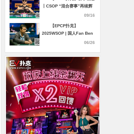
丨CSOP “混合赛事”再续辉
煌，超黑同款赛事上线，每
09/16
天两场等你来战
【EPCP扑克】
2025WSOP | 国人Fan Ben
赛事61获第5名，朱跃奇和
06/26
王霞赛事58、59分别获得第
8名