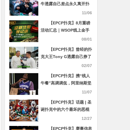
牛透露自己差点永久离开扑
克桌
11/06
【EPCP扑克】8月重磅
活动汇总｜WSOP线上金手
链系列赛、PLO奥马哈狂欢
08/01
及现金桌奖励同步开启
【EPCP扑克】曾经的扑
克大王Tony G透露自己挣了
3亿美元，最多一年挣过1个
02/07
小目标
【EPCP扑克】携“线人
午餐”高调调侃，阿里纳斯坚
称：我从不告密
11/07
【EPCP扑克】话题 | 圣
诞扑克中的六个最坏的恶棍
12/27
【EPCP扑克】赛事信息