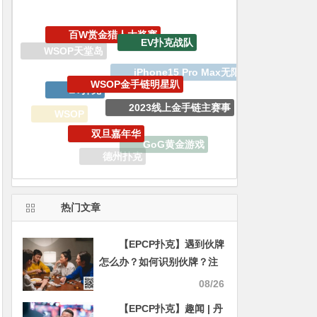
WSOP金手链明星趴
EV扑克
2023线上金手链主赛事
双旦嘉年华
WSOP
GoG黄金游戏
WCOOP
德州扑克
APT亚洲扑克巡回赛
WSOP线上金手链
热门文章
【EPCP扑克】遇到伙牌
怎么办？如何识别伙牌？注
意这9个迹象
08/26
【EPCP扑克】趣闻 | 丹