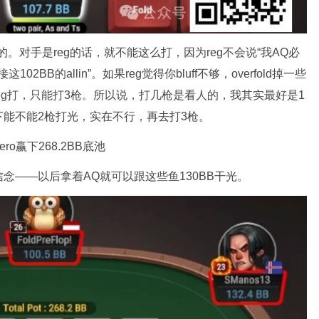
别的。对手是reg的话，就不能这么打，因为reg不会说“我AQ必
2BB的allin”。如果reg觉得你bluff不够，overfold掉一些
reg打，只能打3枪。所以说，打几枪是看人的，我其实最好是1
能不能2枪打光，实在不行，再去打3枪。
, Hero赢下268.2BB底池
念——以后拿着AQ就可以跟这些鱼130BB干光。