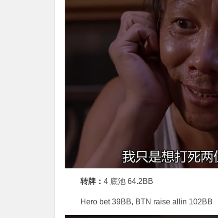
转牌：
4 底池 64.2BB
Hero bet 39BB, BTN raise allin 102BB