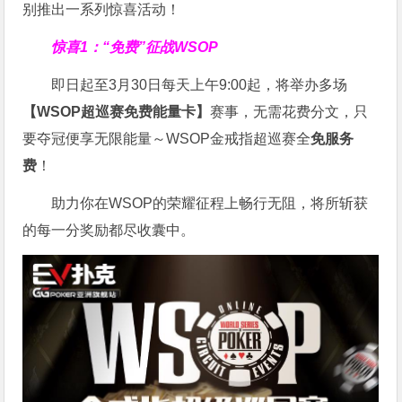
别推出一系列惊喜活动！
惊喜1：“免费”征战WSOP
即日起至3月30日每天上午9:00起，将举办多场
【WSOP超巡赛免费能量卡】
赛事，无需花费分文，只
要夺冠便享无限能量～WSOP金戒指超巡赛全
免服务
费
！
助力你在WSOP的荣耀征程上畅行无阻，将所斩获
的每一分奖励都尽收囊中。