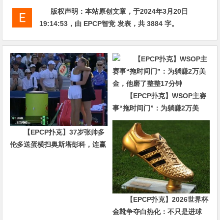
版权声明：
本站原创文章，于2024年3月20日
19:14:53
，由
EPCP智竞
发表，共 3884 字。
【EPCP扑克】WSOP主赛
事“拖时间门”：为躺赚2万美
金，他磨了整整17分钟
【EPCP扑克】37岁张帅多
伦多送蛋横扫奥斯塔彭科，连赢
10局强势晋级
【EPCP扑克】2026世界杯
金靴争夺白热化：不只是进球