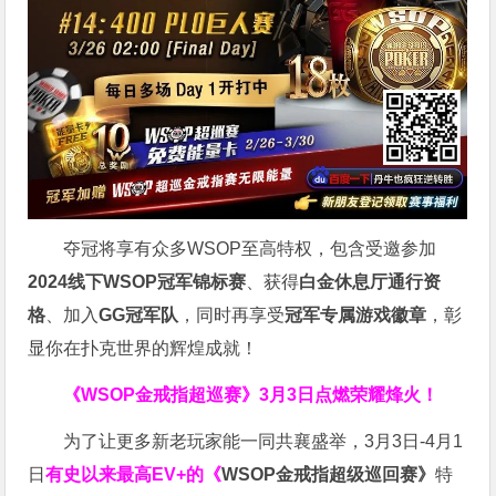
夺冠将享有众多WSOP至高特权，包含受邀参加
2024线下WSOP冠军锦标赛
、获得
白金休息厅通行资
格
、加入
GG冠军队
，同时再享受
冠军专属游戏徽章
，彰
显你在扑克世界的辉煌成就！
《WSOP金戒指超巡赛》
3月3日点燃荣耀烽火！
为了让更多新老玩家能一同共襄盛举，3月3日-4月1
日
有史以来最高EV+的《
WSOP金戒指超级巡回赛》
特