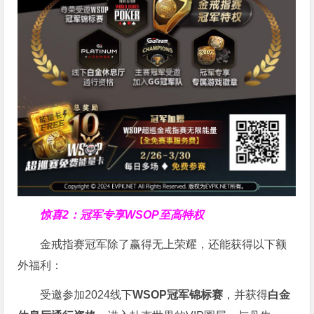
惊喜2：冠军专享WSOP至高特权
金戒指赛冠军除了赢得无上荣耀，还能获得以下额
外福利：
受邀参加2024线下
WSOP冠军锦标赛
，并获得
白金