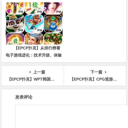
数，三大指标正在重新定义射手
价值
【EPCP扑克】从排行榜看
电子游戏进化：技术升级、体验
创新与未来趋势
上一篇
下一篇
【EPCP扑克】WPT韩国站 | 济州美食攻略大放送 让你的味蕾狂欢一场
【EPCP扑克】CPG巡游赛海棠站泡沫破裂171人奖励圈出炉，张志97.9万计分领衔123人晋级第三轮
文
发表评论
章
导
航