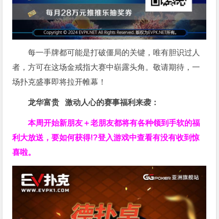
每一手牌都可能是打破僵局的关键，唯有胆识过人
者，方可在这场金戒指大赛中崭露头角。敬请期待，一
场扑克盛事即将拉开帷幕！
龙华富贵 激动人心的赛事福利来袭：
本周开始新朋友＋老朋友都将有各种领到手软的福
利大放送，要如何获得!?登入游戏中查看有没有收到惊
喜啦。