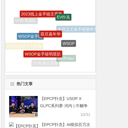
双旦嘉年华
WSOP金手链
WSOP
WSOP金手链明星趴
百W赏金猎人大奖赛
GGPoker
EV专属大宝箱
GoG黄金游戏
iPhone15 Pro Max无限量赠送
热门文章
【EPCP扑克】USOP X
GLPC系列赛·河内 | 巾帼争
霸！四位国人美女选手包揽
10/31
女士赛近半决赛席位！主赛
【EPCP扑克】AI模拟百万次
B/C组共496人次参赛