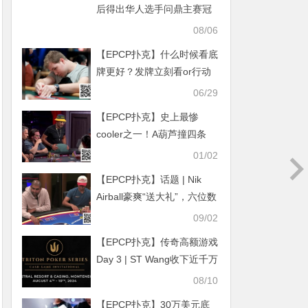
后得出华人选手问鼎主赛冠
军概率仅3%
08/06
【EPCP扑克】什么时候看底
牌更好？发牌立刻看or行动
前再看
06/29
【EPCP扑克】史上最惨
cooler之一！A葫芦撞四条
8，魔术师豪夺82W刀巨池！
01/02
【EPCP扑克】话题 | Nik
Airball豪爽“送大礼”，六位数
底池拯救Rampage惨淡之夜
09/02
【EPCP扑克】传奇高额游戏
Day 3 | ST Wang收下近千万
底池，Paul Phua一手22击
08/10
败谈轩AA
【EPCP扑克】30万美元底