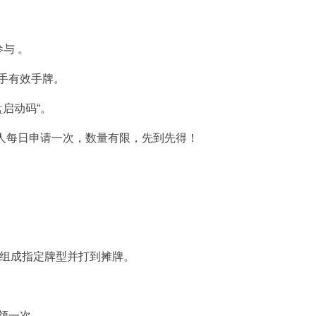
与 。
00手有效手牌。
盘启动码“。
每人每日申请一次，数量有限，先到先得！
张手牌组成指定牌型并打到摊牌。
限领一次