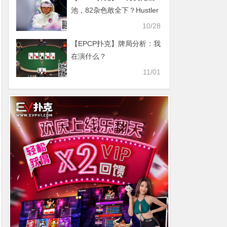
池，82杂色敢全下？Hustler
高额桌已杀疯！
10/28
【EPCP扑克】牌局分析：我
在演什么？
11/01