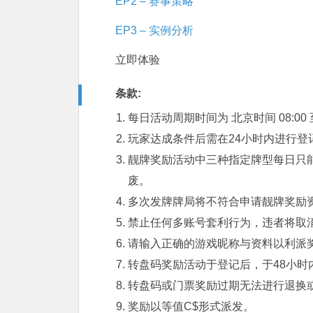
EP2
– 赛事策略
EP3
– 实例分析
立即体验
条款:
每日活动周期时间为 北京时间 08:00 至
玩家达成条件后需在24小时内进行登
靓牌奖励活动中三种指定牌型每日只
废。
多次发牌牌局将不符合申请靓牌奖励
禁止任何多账号套利行为，违者将取
请输入正确的游戏昵称与资料以利派
转盘码奖励活动于登记后，于48小
转盘码或门票奖励过期无法进行退换
奖励以等值C$形式派发。