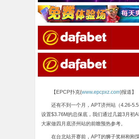
【EPCP扑克(
www.epcpxz.com
)报道】
还有不到一个月，APT济州站（4.26-
设置$3.76M的总保底，我们通过几篇3月初
大家做四月底济州站的前瞻预热参考。
在台北站开赛前，APT的狮子奖杯刚刚荣膺202