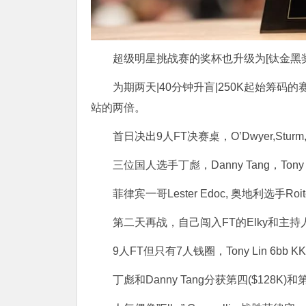
超级明星挑战赛的奖杯也升级为[钛金黑奖
为期两天|40分钟升盲|250K起始筹码的
站的两倍。
首日决出9人FT决赛桌，O’Dwyer,Sturm,J
三位国人选手丁彪，Danny Tang，Tony 
菲律宾一哥Lester Edoc, 奥地利选手
第二天再战，自己闯入FT的Elky和主持
9人FT但只有7人钱圈，Tony Lin 6bb 
丁彪和Danny Tang分获第四($128K)