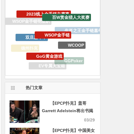
WSOP金手链
双旦嘉年华
WCOOP
GoG黄金游戏
德州扑克
GGPoker
EV专属大宝箱
WSOP线上金手链
EPCP扑克
热门文章
【EPCP扑克】盖哥
Garrett Adelstein将出书揭
开“J4事件”真相！时隔已三
03/29
年半，这冷饭究竟还要炒多
【EPCP扑克】中国美女
久？