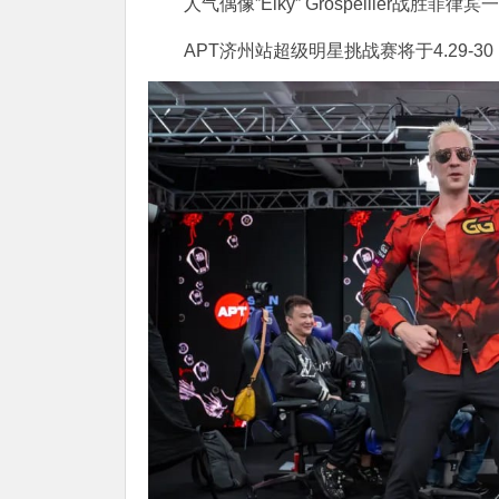
人气偶像”Elky” Grospellier战胜
APT济州站超级明星挑战赛将于4.29-3