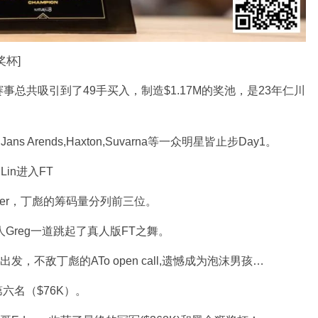
杯]
赛事总共吸引到了49手买入，制造$1.17M的奖池，是23年仁川
ans Arends,Haxton,Suvarna等一众明星皆止步Day1。
Lin进入FT
Roiter，丁彪的筹码量分列前三位。
人Greg一道跳起了真人版FT之舞。
KK出发，不敌丁彪的ATo open call,遗憾成为泡沫男孩…
和第六名（$76K）。