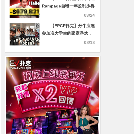
Rampage自曝一年盈利少得
可怜，100w刀挑战宣告失败
03/24
【EPCP扑克】丹牛应邀
参加准大学生的家庭游戏，
亲民形象大受好评
08/18