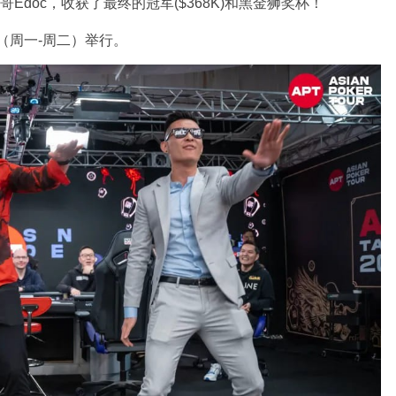
菲律宾一哥Edoc，收获了最终的冠军($368K)和黑金狮奖杯！
0（周一-周二）举行。