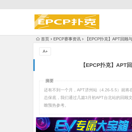
首页
EPCP赛事资讯
【EPCP扑克】APT回顾
A+
【EPCP扑克】APT
摘要
还有不到一个月，APT济州站（4.26-5.5）就
总保底，我们通过几篇3月初APT台北站的回顾
瞻预热参考。