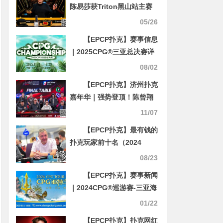
陈易莎获Triton黑山站主赛
第9名，白俄罗斯商人夺冠
05/26
【EPCP扑克】赛事信息
｜2025CPG®三亚总决赛详
细赛程赛制及相关赛事规定
08/02
【EPCP扑克】济州扑克
嘉年华｜强势登顶！陈曾翔
捧杯WPT摘取济州扑克嘉年
11/07
华首场主赛冠军！KPC主赛
【EPCP扑克】最有钱的
事B/C组合共396人次参赛50
扑克玩家前十名（2024
人晋级
版）：第一名的100亿无人
08/23
能撼动
【EPCP扑克】赛事新闻
｜2024CPG®巡游赛-三亚海
棠站赛事发布（2024年3月
01/22
16日-3月22日）
【EPCP扑克】扑克网红