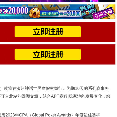
5.5）就将在济州神话世界度假村举行。为期10天的系列赛事将
APT台北站的回顾文章，结合APT赛程|玩家池的发展变化，给
3年GPA（Global Poker Awards）年度最佳奖杯