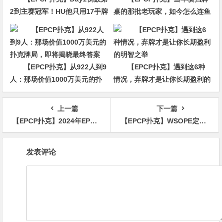
2到主赛冠军！HU他只用17手牌
桌的那批老玩家，如今怎么连鱼
就赢走1000万刀！
都打不过了
【EPCP扑克】从922人到9
【EPCP扑克】遇到这6种
人：那场价值1000万美元的扑
情况，弃牌才是让你长期盈利的
克牌局，即将揭晓最终答案
明智之举
上一篇
下一篇
【EPCP扑克】2024年EPT蒙特卡洛站将于4月24日举行
【EPCP扑克】WSOPE定档九月，包含15场金手链赛事，主赛保底500万欧元！
文
发表评论
章
导
航