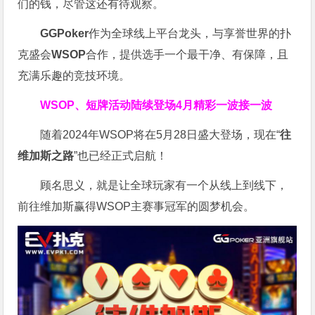
们的钱，尽管这还有待观察。
GGPoker
作为全球线上平台龙头，与享誉世界的扑
克盛会
WSOP
合作，提供选手一个最干净、有保障，且
充满乐趣的竞技环境。
WSOP、短牌活动陆续登场
4月精彩一波接一波
随着2024年WSOP将在5月28日盛大登场，现在“
往
维加斯之路
”也已经正式启航！
顾名思义，就是让全球玩家有一个从线上到线下，
前往维加斯赢得WSOP主赛事冠军的圆梦机会。