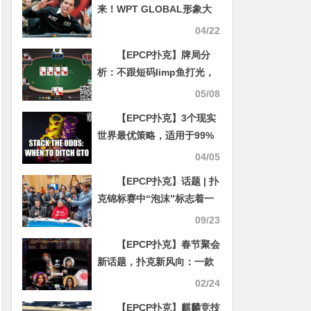
来！WPT GLOBAL形象大
使Tony Lin重夺GPI榜首 再
04/22
启巅峰征程
【EPCP扑克】牌局分
析：不跟短码limp鱼打光，
是唯一不能原谅的错误
05/08
【EPCP扑克】3个现实
世界最优策略，适用于99%
的牌局
04/05
【EPCP扑克】话题 | 扑
克锦标赛中“泡沫”标志着一
个关键的转折点
09/23
【EPCP扑克】春节聚会
新话题，扑克新风向：一款
小众的扑克产品，正在被小
02/24
圈子悄悄收藏
【EPCP扑克】麒麟竞技