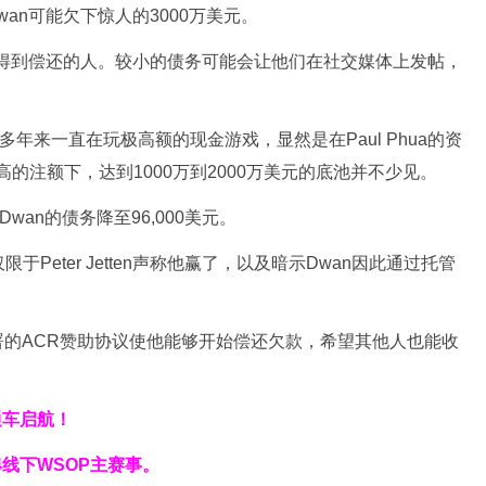
Dwan可能欠下惊人的3000万美元。
保得到偿还的人。较小的债务可能会让他们在社交媒体上发帖，
多年来一直在玩极高额的现金游戏，显然是在Paul Phua的资
高的注额下，达到1000万到2000万美元的底池并不少见。
wan的债务降至96,000美元。
Peter Jetten声称他赢了，以及暗示Dwan因此通过托管
n最近签署的ACR赞助协议使他能够开始偿还欠款，希望其他人也能收
通车
启航！
4线下WSOP主赛事。