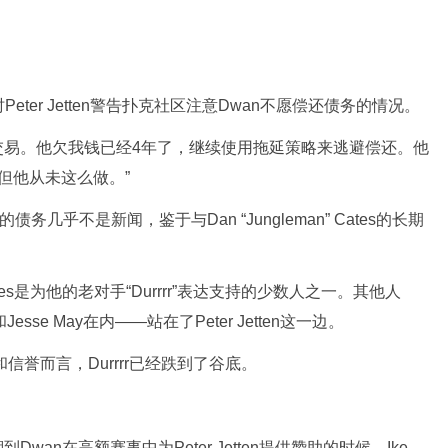
ter Jetten警告扑克社区注意Dwan不愿偿还债务的情况。
行交易。他欠我钱已经4年了，继续使用拖延策略来逃避偿还。他
，但他从未这么做。”
几乎不是新闻，鉴于与Dan “Jungleman” Cates的长期
，Cates是为他的老对手“Durrrr”表达支持的少数人之一。其他人
is和Jesse May在内——站在了Peter Jetten这一边。
信誉而言，Durrrr已经跌到了谷底。
追溯到Dwan在高额赛事中为Peter Jetten提供赞助的时候，Ike