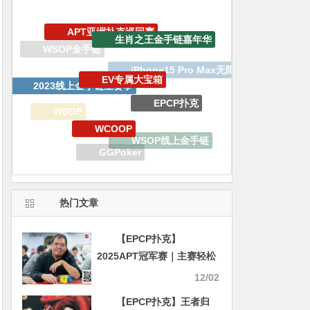
EV专属大宝箱
2023线上金手链主赛事
EPCP扑克
WCOOP
WSOP
WSOP线上金手链
EV扑克
GGPoker
GoG黄金游戏
WSOP金手链明星趴
热门文章
【EPCP扑克】
2025APT冠军赛｜主赛轻松
破保！中国台湾省选手Chia
12/02
Wei Kuo首轮领跑！
【EPCP扑克】王者归