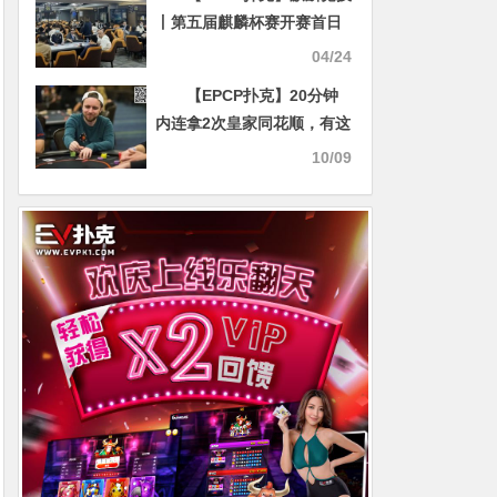
丨第五届麒麟杯赛开赛首日
A组 114 人次参赛 “包长征”
04/24
选手领衔 19 人晋级
【EPCP扑克】20分钟
内连拿2次皇家同花顺，有这
手气真该去买双色球！
10/09