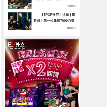
Johnny Chan？扑克活传奇
10/03
Erik Seidel直面犀利提问
【EPCP扑克】话题 | 谁
将成为第一位赢得7000万美
元奖金的选手？
08/23