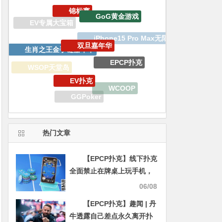
GoG黄金游戏
双旦嘉年华
生肖之王金手链嘉年华
EPCP扑克
EV扑克
WSOP天堂岛
WCOOP
GGPoker
APT亚洲扑克巡回赛
热门文章
【EPCP扑克】线下扑克
全面禁止在牌桌上玩手机，
到底行不行？
06/08
【EPCP扑克】趣闻 | 丹
牛透露自己差点永久离开扑