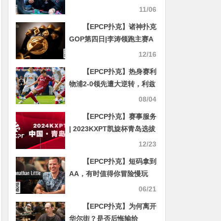
克桌
11/06
【EPCP扑克】诸神扑克
GOP第四日|李涛领跑主赛A
组，赵洪军超豪赛，孙建峰
12/16
超深筹止步亚军
【EPCP扑克】热身赛利
物浦2-0领先遭大逆转，利兹
联连灌四球送伊劳拉首败
08/04
【EPCP扑克】赛事服务
| 2023KXPT凯旋杯青岛选拔
赛接送机服务
12/23
【EPCP扑克】短码拿到
AA，有时值得你冒险慢玩
06/21
【EPCP扑克】为何离开
华尔街？是否后悔输给