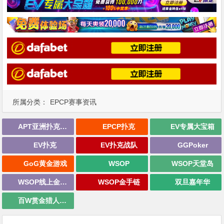
所属分类：
EPCP赛事资讯
APT亚洲扑克巡回赛
EPCP扑克
EV专属大宝箱
EV扑克
EV扑克战队
GGPoker
GoG黄金游戏
WSOP
WSOP天堂岛
WSOP线上金手链
WSOP金手链
双旦嘉年华
百W赏金猎人大奖赛