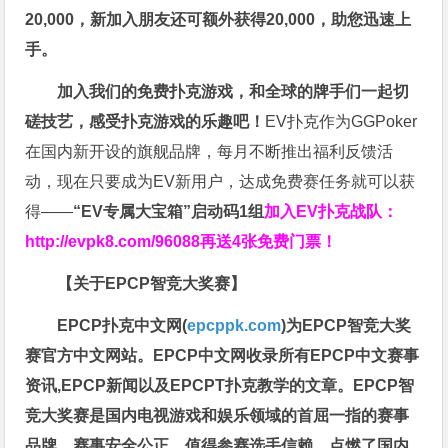
20,000，新加入朋友还可额外获得20,000，助您迅速上
手。
加入我们的免费扑克游戏，和全球的牌手们一起切
磋技艺，感受扑克游戏的乐趣吧！
EV扑克作为GGPoker
在国内新开设的旗舰品牌，每月不断推出福利反馈活
动，现在只要成为EV新用户，达成免费赛任务就可以获
得——
“EV专属大宝箱”启动码1组
加入EV扑克战队：
http://evpk8.com/96088
再送4张免费门票！
【关于EPCP智竞大奖赛】
EPCP扑克中文网(
epcppk.com
)为EPCP智竞大奖
赛官方中文网站。EPCP中文网收录所有EPCP中文赛事
资讯,EPCP新闻以及EPCPT扑克教学的文章。EPCP智
竞大奖赛是国内电视游戏和娱乐领域的首屈一指的赛事
品牌，赛事安全公正，值得参赛选手信赖，点燃了国内