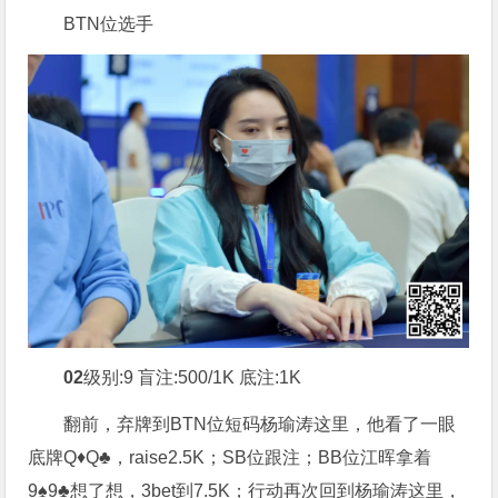
BTN位选手
02
级别:9 盲注:500/1K 底注:1K
翻前，弃牌到BTN位短码杨瑜涛这里，他看了一眼
底牌Q♦Q♣，raise2.5K；SB位跟注；BB位江晖拿着
9♠9♣想了想，3bet到7.5K；行动再次回到杨瑜涛这里，