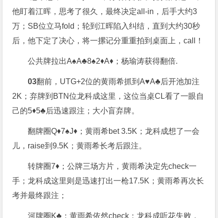
他盯着江晖，思考了很久，最终决定all-in，后手大约3
万；SB位立马fold；轮到江晖陷入纠结，直到大约30秒
后，他下定了决心，将一摞记分重重拍到桌面上，call！
公共牌拉出A♠A♣8♠2♦A♦；杨瑜涛获得翻倍.
03
翻前，UTG+2位的黄雨希抓到A♥A♣后开池加注
2K；弃牌到BTN位龙科成这里，这位当桌CL看了一眼自
己的5♦5♣后迅速跟注；大小盲弃牌。
翻牌圈Q♦7♠J♦；黄雨希bet 3.5K；龙科成想了一会
儿，raise到9.5K；黄雨希长考后跟注。
转牌圈7♦；公牌三场方片，黄雨希决定先check一
手；龙科成这里则是迅速打出一枪17.5K；黄雨希再次长
考并最终跟注；
河牌圈K♣；黄雨希依然check；龙科成听花失败，