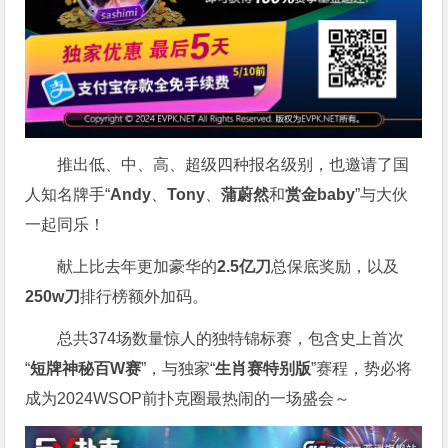
推出低、中、高、超级四种报名级别，也邀请了国
人知名牌手“
Andy
、
Tony
、
蒲蔚然
和
赏金baby
”与大伙
一起同乐！
献上比去年更加豪华的
2.5亿刀
总保底奖励，以及
250w刀
排行榜额外加码。
总共374场数量惊人的独特锦标赛，包含史上首次
“
短牌神秘百W赛
”，与独家“
生肖赛特别版
”赛程，势必将
成为2024WSOP前扑克圈最热闹的一场盛会～