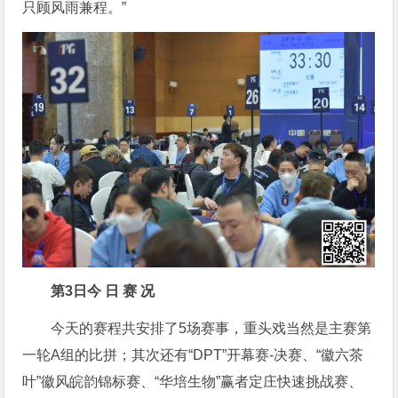
只顾风雨兼程。”
第3日
今 日 赛 况
今天的赛程共安排了5场赛事，重头戏当然是主赛第
一轮A组的比拼；其次还有“DPT”开幕赛-决赛、“徽六茶
叶”徽风皖韵锦标赛、“华培生物”赢者定庄快速挑战赛、