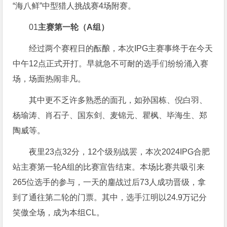
“海八鲜”中型猎人挑战赛4场附赛。
01
主赛第一轮（A组）
经过两个赛程日的酝酿，本次IPG主赛事终于在今天
中午12点正式开打。早就急不可耐的选手们纷纷涌入赛
场，场面热闹非凡。
其中更不乏许多熟悉的面孔，如孙国栋、倪白羽、
杨瑜涛、肖石子、国东剑、麦锦元、瞿枫、毕海生、郑
陶威等。
夜里23点32分，12个级别战罢，本次2024IPG合肥
站主赛第一轮A组的比赛宣告结束。本场比赛共吸引来
265位选手的参与，一天的鏖战过后73人成功晋级，拿
到了通往第二轮的门票。其中，选手江明以24.9万记分
笑傲全场，成为本组CL。