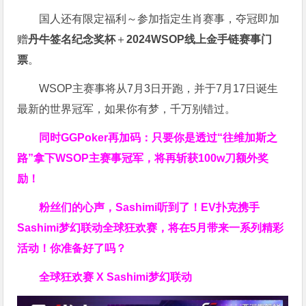
国人还有限定福利～参加指定生肖赛事，夺冠即加
赠
丹牛签名纪念奖杯
＋
2024WSOP线上金手链赛事门
票
。
WSOP主赛事将从7月3日开跑，并于7月17日诞生
最新的世界冠军，如果你有梦，千万别错过。
同时GGPoker再加码：只要你是透过“往维加斯之
路”拿下WSOP主赛事冠军，将再斩获
100w刀
额外奖
励！
粉丝们的心声，Sashimi听到了！EV扑克携手
Sashimi梦幻联动全球狂欢赛，将在5月带来一系列精彩
活动！你准备好了吗？
全球狂欢赛 X Sashimi梦幻联动