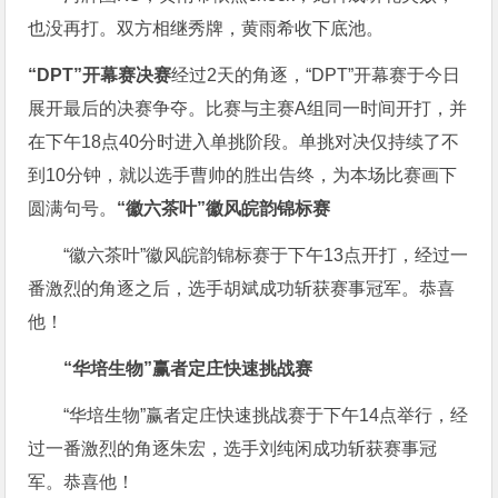
也没再打。双方相继秀牌，黄雨希收下底池。
“DPT”开幕赛决赛
经过2天的角逐，“DPT”开幕赛于今日
展开最后的决赛争夺。比赛与主赛A组同一时间开打，并
在下午18点40分时进入单挑阶段。单挑对决仅持续了不
到10分钟，就以选手曹帅的胜出告终，为本场比赛画下
圆满句号。
“徽六茶叶”徽风皖韵锦标赛
“徽六茶叶”徽风皖韵锦标赛于下午13点开打，经过一
番激烈的角逐之后，选手胡斌成功斩获赛事冠军。恭喜
他！
“华培生物”赢者定庄快速挑战赛
“华培生物”赢者定庄快速挑战赛于下午14点举行，经
过一番激烈的角逐朱宏，选手刘纯闲成功斩获赛事冠
军。恭喜他！