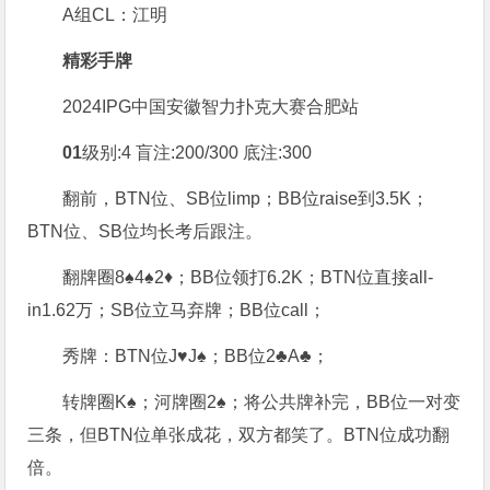
A组CL：江明
精彩手牌
2024IPG中国安徽智力扑克大赛合肥站
01
级别:4 盲注:200/300 底注:300
翻前，BTN位、SB位limp；BB位raise到3.5K；
BTN位、SB位均长考后跟注。
翻牌圈8♠4♠2♦；BB位领打6.2K；BTN位直接all-
in1.62万；SB位立马弃牌；BB位call；
秀牌：BTN位J♥J♠；BB位2♣A♣；
转牌圈K♠；河牌圈2♠；将公共牌补完，BB位一对变
三条，但BTN位单张成花，双方都笑了。BTN位成功翻
倍。