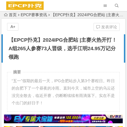
首页
EPCP赛事资讯
【EPCP扑克】2024IPG合肥站 |主赛火热开打！A组265人参赛73人晋级，选手江明24.95万记分领跑
A+
发表评论
【EPCP扑克】2024IPG合肥站 |主赛火热开打！
A组265人参赛73人晋级，选手江明24.95万记分
领跑
摘要
“五一”假期的最后一天，IPG合肥站步入第3个赛程日。昨日
的合肥下了一个昼夜的冷雨。直到今天，城市上空的乌云还
没完全散去，临近开赛，仍断断续续有雨滴落下。实在不是
个出门的好日子！