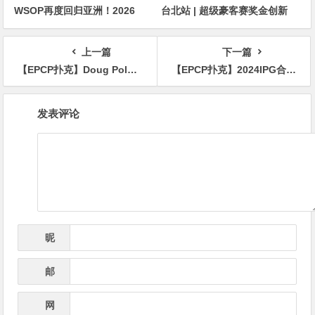
WSOP再度回归亚洲！2026
台北站 | 超级豪客赛奖金创新
APL济州站6月19-28日盛大登
高，美国选手Ethan
场！
“Rampage” Yau领跑全场！
上一篇
下一篇
【EPCP扑克】Doug Polk计划开第二家扑克室，被当地居民疯狂阻拦
【EPCP扑克】2024IPG合肥站 |主赛火热开打！A组265人参赛73人晋级，选手江明24.95万记分领跑
文
发表评论
章
导
航
昵
*
称
邮
*
箱
网