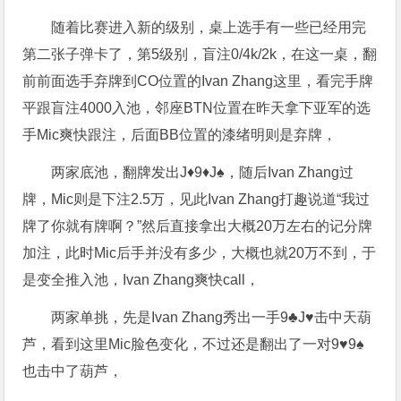
随着比赛进入新的级别，桌上选手有一些已经用完
第二张子弹卡了，第5级别，盲注0/4k/2k，在这一桌，翻
前前面选手弃牌到CO位置的Ivan Zhang这里，看完手牌
平跟盲注4000入池，邻座BTN位置在昨天拿下亚军的选
手Mic爽快跟注，后面BB位置的漆绪明则是弃牌，
两家底池，翻牌发出J♦️9♦️J♠️，随后Ivan Zhang过
牌，Mic则是下注2.5万，见此Ivan Zhang打趣说道“我过
牌了你就有牌啊？”然后直接拿出大概20万左右的记分牌
加注，此时Mic后手并没有多少，大概也就20万不到，于
是变全推入池，Ivan Zhang爽快call，
两家单挑，先是Ivan Zhang秀出一手9♣️J♥️击中天葫
芦，看到这里Mic脸色变化，不过还是翻出了一对9♥️9♠️
也击中了葫芦，