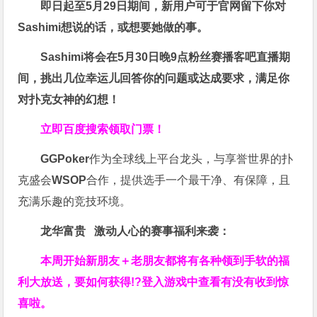
即日起至5月29日期间，新用户可于官网留下你对
Sashimi想说的话，或想要她做的事。
Sashimi将会在
5月30日晚9点粉丝赛
播客吧
直播期
间，挑出几位幸运儿回答你的问题或达成要求，
满足你
对扑克女神的幻想
！
立即百度搜索领取门票！
GGPoker
作为全球线上平台龙头，与享誉世界的扑
克盛会
WSOP
合作，提供选手一个最干净、有保障，且
充满乐趣的竞技环境。
龙华富贵 激动人心的赛事福利来袭：
本周开始新朋友＋老朋友都将有各种领到手软的福
利大放送，要如何获得!?登入游戏中查看有没有收到惊
喜啦。