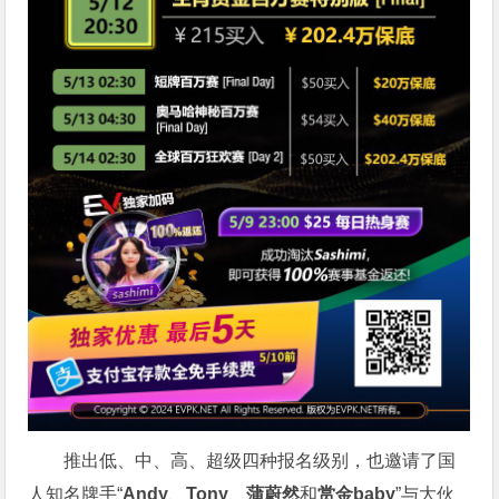
推出低、中、高、超级四种报名级别，也邀请了国
人知名牌手“
Andy
、
Tony
、
蒲蔚然
和
赏金baby
”与大伙