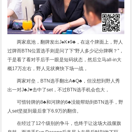
两家底池，翻牌发出J♠️K♦️9♣️，在这个牌面上，野人
过牌而BTN位置选手则是问了下“野人多少记分牌啊？”，
于是看了看对手后手一眼是短码状态，然后立马all-in大
概17万左右，野人见状爽快下场一战，
两家对垒，BTN选手翻出A♣️Q♣️，但没想到野人秀
出一对J♣️J♥️击中了set，不过BTN选手机会也大，
可惜转牌的8♣️和河牌的6♣️没能帮助到BTN选手，野
人set坚挺到最后拿下6.9万的翻倍。
在经过了12个级别的争斗，也终于让这场大战偃旗