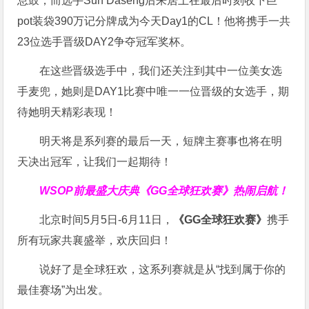
息鼓，而选手Sun Daseng后来居上在最后时刻收下巨
pot装袋390万记分牌成为今天Day1的CL！他将携手一共
23位选手晋级DAY2争夺冠军奖杯。
在这些晋级选手中，我们还关注到其中一位美女选
手麦兜，她则是DAY1比赛中唯一一位晋级的女选手，期
待她明天精彩表现！
明天将是系列赛的最后一天，短牌主赛事也将在明
天决出冠军，让我们一起期待！
WSOP前最盛大庆典
《GG全球狂欢赛》
热闹启航！
北京时间5月5日-6月11日，
《GG全球狂欢赛》
携手
所有玩家共襄盛举，欢庆回归！
说好了是全球狂欢，这系列赛就是从“找到属于你的
最佳赛场”为出发。