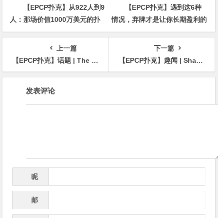
【EPCP扑克】从922人到9
【EPCP扑克】遇到这6种
人：那场价值1000万美元的扑
情况，弃牌才是让你长期盈利的
克牌局，即将揭晓最终答案
明智之举
上一篇
下一篇
【EPCP扑克】话题 | The Big Game：新一季10集将于5月 10日首播
【EPCP扑克】趣闻 | Shaun Deeb致年轻的自己：谦虚一点，你真TM糟透了
文
发表评论
章
导
航
昵
*
称
邮
*
箱