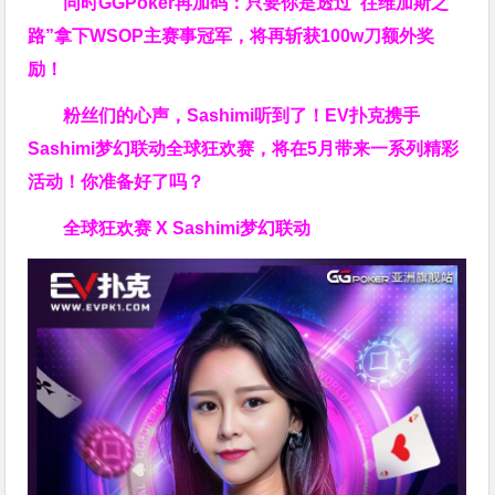
同时GGPoker再加码：只要你是透过“往维加斯之
路”拿下WSOP主赛事冠军，将再斩获
100w刀
额外奖
励！
粉丝们的心声，Sashimi听到了！EV扑克携手
Sashimi梦幻联动全球狂欢赛，将在5月带来一系列精彩
活动！你准备好了吗？
全球狂欢赛 X Sashimi梦幻联动