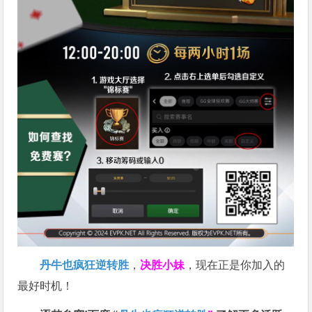
丹牛也疯狂逆转胜
，
决胜小妹
，现在正是你加入的
最好时机！