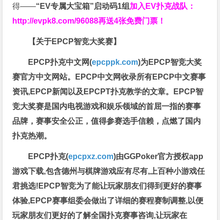
得——
“EV专属大宝箱”启动码1组
加入EV扑克战队：
http://evpk8.com/96088
再送4张免费门票！
【关于EPCP智竞大奖赛】
EPCP扑克中文网(
epcppk.com
)为EPCP智竞大奖
赛官方中文网站。EPCP中文网收录所有EPCP中文赛事
资讯,EPCP新闻以及EPCPT扑克教学的文章。EPCP智
竞大奖赛是国内电视游戏和娱乐领域的首屈一指的赛事
品牌，赛事安全公正，值得参赛选手信赖，点燃了国内
扑克热潮。
EPCP扑克(
epcpxz.com
)由GGPoker官方授权app
游戏下载,包含德州与棋牌游戏应有尽有,上百种小游戏任
君挑选!EPCP智竞为了能让玩家朋友们得到更好的赛事
体验,EPCP赛事组委会做出了详细的赛程赛制调整,以便
玩家朋友们更好的了解全国扑克赛事咨询,让玩家在