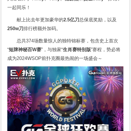
一起同乐！
献上比去年更加豪华的
2.5亿刀
总保底奖励，以及
250w刀
排行榜额外加码。
总共374场数量惊人的独特锦标赛，包含史上首次
“
短牌神秘百W赛
”，与独家“
生肖赛特别版
”赛程，势必将
成为2024WSOP前扑克圈最热闹的一场盛会～