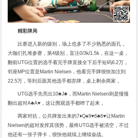
精彩牌局
比赛进入新的级别，场上也多了不少熟悉的面孔，
大咖们扎堆参赛，第4级别，盲注0/3k/1.5k，在这一桌，
翻前UTG位置的选手看完手牌直接全下后手短码6.2万，
邻座MP位置是Martin Nielsen，他看完手牌很快加注到
22.5万，等到后面其他选手都弃牌，桌上剩余两家，
UTG选手先亮出10♣️J♣️，而Martin Nielsen则是慢慢
翻出超对A♣️A♥️，这让围观选手都哗了起来，
两家对抗，公共牌发出来的7♦️Q♠️9♥️6♣️6♥️让Martin
Nielsen的超对发挥其强势，最终UTG选手被清空，不过
他还有一张子弹卡，很快他就续上继续奋战。