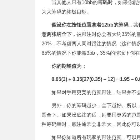
当其他人只有10bb的筹码时，如果你能
为大筹码的终极目标。
假设你在按钮位置拿着12bb
的筹码，其
意两张牌全下，
被跟注时你会有大约35%的
20%，不考虑两人同时跟注的情况（这种情
65%的情况下你能赢3bb，35%的情况下你在
你的期望值为：
0.65(3) + 0.35[27(0.35)
–
12] = 1.95
–
0.
如果对手用更宽的范围跟注，结果并不
另外，你的筹码越少，全下越好。所以
围全下。如果没底注的话，则要用更紧的范
种筹码量时，底注通常会非常大，因此你可
如果你知道所有玩家的跟注范围，可以