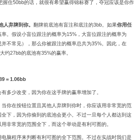
把握住50bb的话，就很有希望赢得锦标赛了，夺冠应该是你作
他人弃牌到你。
翻牌前底池有盲注和底注的3bb。如果
你用任
赢率。假设小盲位跟注的概率为15%，大盲位跟注的概率为
况并不常见），那么你被跟注的概率总共为35%。因此，在
大约27bb的底池有35%的赢率。
89 = 1.06bb
会有多少改变，因为你在这手牌的赢率增加了。
，当你在按钮位置且其他人弃牌到你时，你应该用非常宽的范
围全下，因为你偷到的底池会更小。不过一旦每个人都达到这
以用非常宽的范围全下，而这个举动是有利可图的。
用电脑程序来判断有利可图的全下范围。不过在实战时我们是