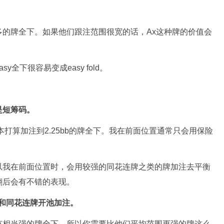
。
的牌全下。如果他们跟注范围很宽的话，Ax这种牌的价值会
全下很容易变成easy fold。
是短筹码。
本打算加注到2.25bb的牌全下。我在前面位置通常只会用保险
。
以我在前面位置时，会用较强的同花连牌之类的牌加注去平衡
翻后会有不错的表现。
和同花连牌开池加注。
有相当强的牌全下，所以你需要比他们平均范围更强的牌这么