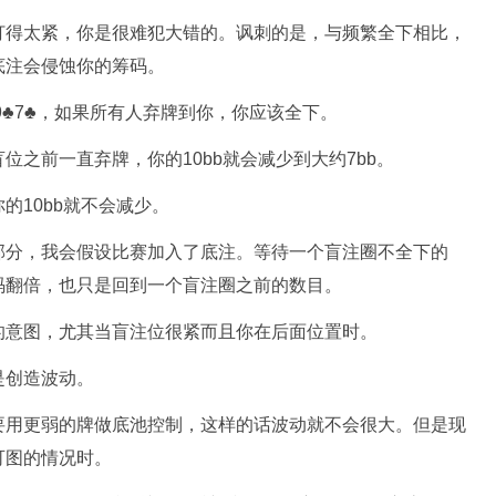
打得太紧，你是很难犯大错的。讽刺的是，与频繁全下相比，
底注会侵蚀你的筹码。
9♣7♣，如果所有人弃牌到你，你应该全下。
之前一直弃牌，你的10bb就会减少到大约7bb。
的10bb就不会减少。
部分，我会假设比赛加入了底注。等待一个盲注圈不全下的
码翻倍，也只是回到一个盲注圈之前的数目。
的意图，尤其当盲注位很紧而且你在后面位置时。
是创造波动。
要用更弱的牌做底池控制，这样的话波动就不会很大。但是现
可图的情况时。