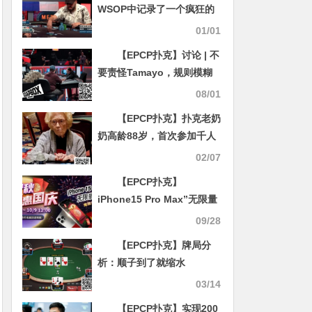
WSOP中记录了一个疯狂的
诈唬
01/01
【EPCP扑克】讨论 | 不
要责怪Tamayo，规则模糊
不清是WOP的责任
08/01
【EPCP扑克】扑克老奶
奶高龄88岁，首次参加千人
MTT竟一路打到第14名！
02/07
【EPCP扑克】
iPhone15 Pro Max”无限量
赠送”！最实用v.s最荣耀～
09/28
盘点那些特别的冠军奖励
【EPCP扑克】牌局分
析：顺子到了就缩水
03/14
【EPCP扑克】实现200