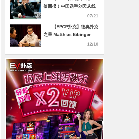
倍回报！中国选手刘天从线
上卫星赛，打进WSOP主赛
07/21
事第235名
【EPCP扑克】德奥扑克
之星 Matthias Eibinger
12/10