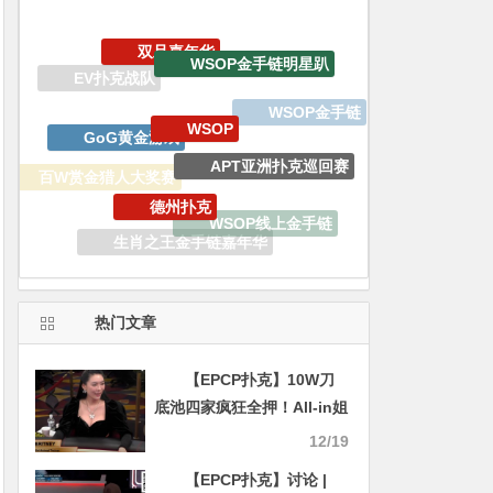
WSOP金手链明星趴
WSOP
GoG黄金游戏
WSOP金手链
APT亚洲扑克巡回赛
德州扑克
百W赏金猎人大奖赛
WSOP线上金手链
生肖之王金手链嘉年华
WSOP天堂岛
热门文章
【EPCP扑克】10W刀
底池四家疯狂全押！All-in姐
财“大”气粗让Sashimi 脸好
12/19
臭
【EPCP扑克】讨论 |