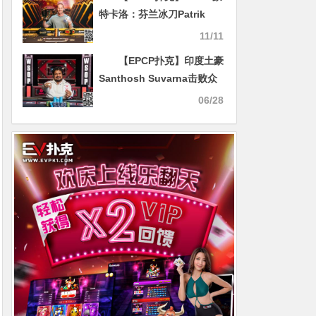
得龙王奖杯！
特卡洛：芬兰冰刀Patrik
Antonius勇夺20万邀请赛冠
11/11
军 谈轩收获第8名
【EPCP扑克】印度土豪
Santhosh Suvarna击败众
多大咖，拿下个人第二条金
06/28
手链