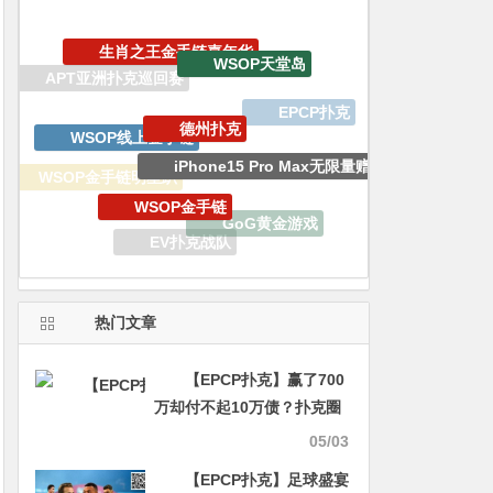
德州扑克
WSOP线上金手链
iPhone15 Pro Max无限量赠送
WSOP金手链
WSOP金手链明星趴
GoG黄金游戏
EV专属大宝箱
EV扑克战队
EV扑克
GGPoker
热门文章
【EPCP扑克】赢了700
万却付不起10万债？扑克圈
“破产冠军”曝光：不止他一
05/03
人，整个竞技圈都在“裸
【EPCP扑克】足球盛宴
泳”！