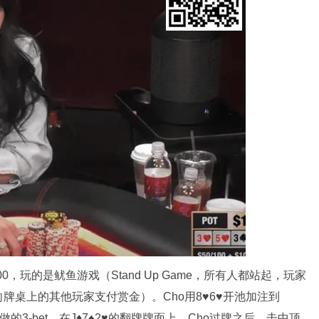
100，玩的是鱿鱼游戏（Stand Up Game，所有人都站起，玩家
牌桌上的其他玩家支付赏金）。Cho用8♥6♥开池加注到
0♥做的3-bet。在J♦7♠2♥的翻牌牌面上，Cho过牌之后，击中顶