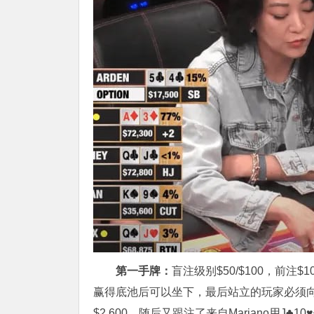
第一手牌：
盲注级别$50/$100，前注$
赢得底池后可以坐下，最后站立的玩家必须向
$2,600，随后又跟注了来自Mariano用J♣1