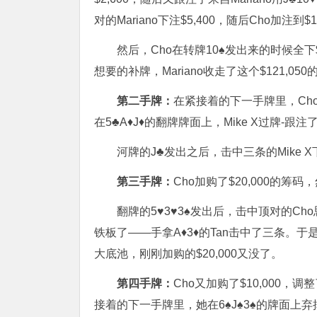
对的Mariano下注$5,400，随后Cho加注到$14
然后，Cho在转牌10♠发出来的时候全下$
想要的补牌，Mariano收走了这个$121,05
第二手牌：
在紧接着的下一手牌里，Cho在BB
在5♣A♦J♦的翻牌牌面上，Mike X过牌-跟
河牌的J♣发出之后，击中三条的Mike X下注
第三手牌：
Cho加购了$20,000的筹码
翻牌的5♥3♥3♠发出后，击中顶对的Ch
铁板了——手拿A♦3♦的Tan击中了三条。
大底池，刚刚加购的$20,000又没了。
第四手牌：
Cho又加购了$10,000
接着的下一手牌里，她在6♠J♠3♠的牌面上