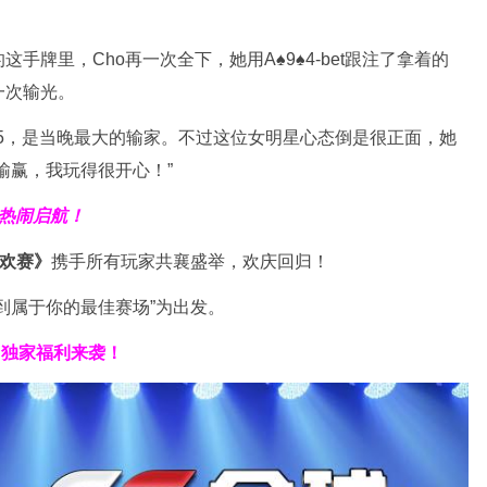
手牌里，Cho再一次全下，她用A♠9♠4-bet跟注了拿着的
再一次输光。
96,575，是当晚最大的输家。不过这位女明星心态倒是很正面，她
输赢，我玩得很开心！”
热闹启航！
狂欢赛》
携手所有玩家共襄盛举，欢庆回归！
到属于你的最佳赛场”为出发。
／
独家福利
来袭！