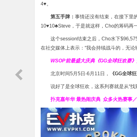
4♥。
第五手牌：
事情还没有结束，在接下里的这
10♥10♣Steve，于是就这样，Cho的筹码
这个session结束之后，Cho水下$
在社交媒体上表示：“我会持续战斗的，无论
WSOP前最盛大庆典
《GG全球狂欢赛》
北京时间5月5日-6月11日，
《GG全球
说好了是全球狂欢，这系列赛就是从“找
扑克嘉年华 最热闹庆典
众多
火热赛事