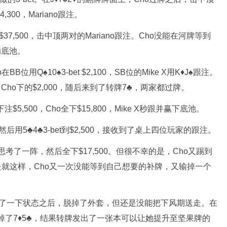
,300，Mariano跟注。
37,500，击中顶两对的Mariano跟注。Cho没能在河牌等到
0的底池。
位用Q♠10♠3-bet $2,100，SB位的Mike X用K♦J♠跟注。
注了Cho下的$2,000，随后来到了转牌7♣，两家都过牌。
$5,500，Cho全下$15,800，Mike X秒跟并赢下底池。
，然后用5♣4♣3-bet到$2,500，接收到了桌上四位玩家的跟注。
o思考了一阵，然后全下$17,500。但很不幸的是，Cho又踢到
于是就这样，Cho又一次没能等到自己想要的补牌，又输掉一个
，调整了一下状态之后，脱掉了外套，但还是没能把下风期送走。在
弃掉了7♦5♣，结果转牌发出了一张本可以让她提升至坚果牌的