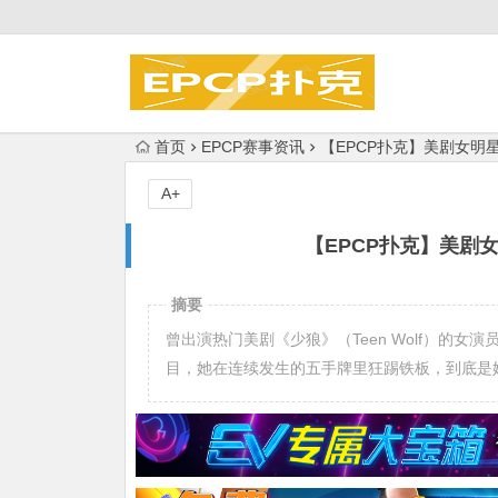
首页
EPCP赛事资讯
【EPCP扑克】美剧女明星
A+
【EPCP扑克】美剧
摘要
曾出演热门美剧《少狼》（Teen Wolf）的女演员Ard
目，她在连续发生的五手牌里狂踢铁板，到底是