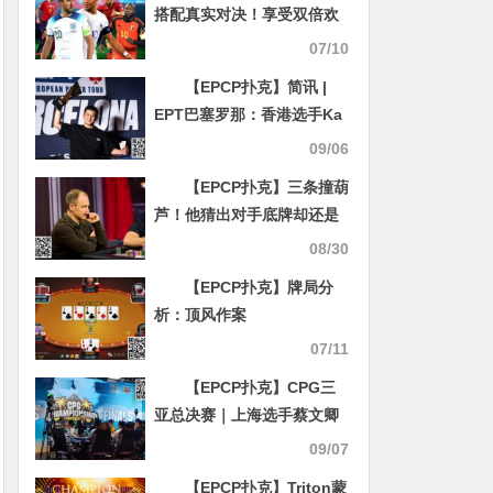
搭配真实对决！享受双倍欢
愉时光！行业首创视频桌，
07/10
真人互动，消除一切痛点！
【EPCP扑克】简讯 |
EPT巴塞罗那：香港选手Ka
Kwan Lau夺得€10,300豪客
09/06
赛冠军
【EPCP扑克】三条撞葫
芦！他猜出对手底牌却还是
没逃过这冤家牌
08/30
【EPCP扑克】牌局分
析：顶风作案
07/11
【EPCP扑克】CPG三
亚总决赛｜上海选手蔡文卿
实现大逆转，运气与实力并
09/07
存，最终摘得主赛事桂冠夺
【EPCP扑克】Triton蒙