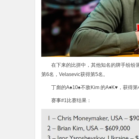
在下来的比拼中，其他知名的牌手纷纷落败，
第6名，Velasevic获得第5名。
丁彪的A♠10♠不敌Kim 的A♦K♥，获得第
赛事#1比赛结果：