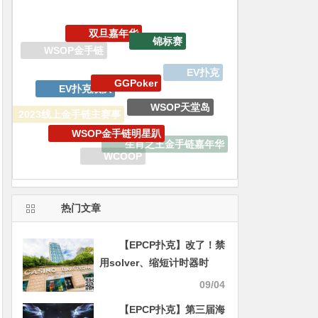
GGPoker
EV扑克战队
WSOP天堂岛
WSOP金手链明星趴
2023线上金手链主赛事
生肖之王金手链嘉年华
WCOOP
德州扑克
iPhone15 Pro Max无限量赠送
热门文章
【EPCP扑克】改了！禁
用solver、缩短计时器时
间、发牌方式改滑动，EPT
09/04
紧跟时事更改比赛规则
【EPCP扑克】第三届海