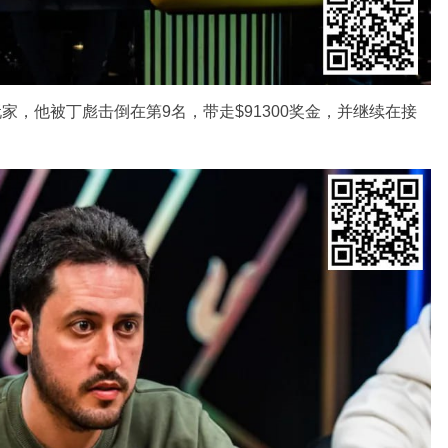
桌的玩家，他被丁彪击倒在第9名，带走$91300奖金，并继续在接