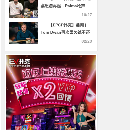
桌恩怨再起，Palma呛声
Turbo：“我会追着你猛锤”
10/27
【EPCP扑克】趣闻 |
Tom Dwan再次因欠钱不还
而被点名
02/23