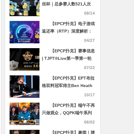
丝杯｜总参赛人数521人次
参赛125人晋级
08/14
【EPCP扑克】电子游戏
返还率（RTP）深度解析：
高RTP背后的真相与认知误
04/27
区
【EPCP扑克】赛事信息
| TJPT®Live第一季第一轮
在线海选赛7月13日冠军诞
07/22
生！
【EPCP扑克】EPT布拉
格双料冠军得主Ben Heath
谈：【如何在扑克职涯中取
10/17
得成功？】
【EPCP扑克】端午不再
只做观众，QQPK端午系列
赛助你零成本前往KPC主
06/02
赛！
【EPCP扑克】趣闻｜牌