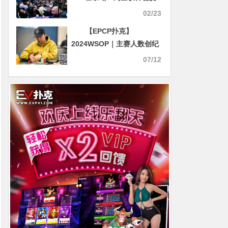
金赛亚军
02/23
【EPCP扑克】
2024WSOP｜主赛人数创纪
录，奖励圈公布；张小川打
07/12
进1500刀混合游戏最后七人