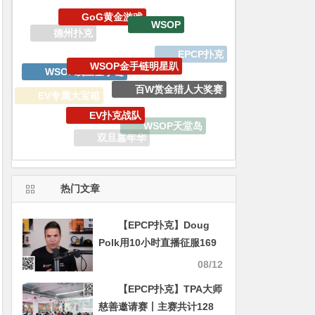
WSOP金手链明星趴
WSOP线上金手链
百W赏金猎人大奖赛
EV扑克战队
EV专属大宝箱
WSOP天堂岛
双旦嘉年华
锦标赛
热门文章
【EPCP扑克】Doug
Polk用10小时直播征服169
种牌型，技术上胜利但却反
08/12
亏4100美元
【EPCP扑克】TPA大师
慈善邀请赛丨主赛共计128