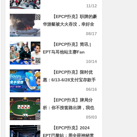
人次参赛 何佳欢以6135000
11/12
计分牌领衔17人晋级决赛
【EPCP扑克】职牌的豪
华游艇被大火吞没，幸好全
员生还
08/17
【EPCP扑克】简讯 |
EPT马耳他站主赛Fan
Longmao进入15强，赵佳
10/14
明获得19名
【EPCP扑克】限时优
惠：6/13-6/28支付宝存款手
续费全免
06/16
【EPCP扑克】牌局分
析：你不按套路出牌，我也
不按套路出牌
05/03
【EPCP扑克】2024
EPT巴黎站：周全获神秘赏