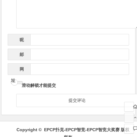
航
昵
*
称
邮
*
箱
网
址
滑动解锁才能提交
Copyright ©
EPCP扑克-EPCP智竞-EPCP智竞大奖赛
版权