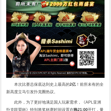
本次比赛总保底达到史上最高的
2亿
！前所未有的全
新高度立马引发扑克圈热议。
此外，为了更好地满足国人玩家需求，《APL亚洲
扑克联盟杯》特别将奖杯赛时间设置在
晚21:00
开打，量