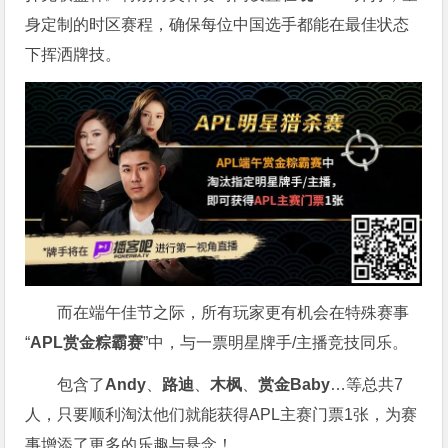
身定制的时区赛程，确保每位中国选手都能在最佳状态
下挥洒牌技。
而在端午佳节之际，所有玩家更有机会在特殊赛事
“
APL赏金粽霸赛
”中，与一票明星牌手/主播竞技同乐。
包含了
Andy
、
路迪
、
木枫
、
赏金Baby
…等总共7
人，只要顺利淘汰他们就能获得APL主赛门票1张，为赛
事增添了更多的乐趣与悬念！