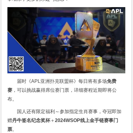
届时《APL亚洲扑克联盟杯》每日将有多场
免费
赛
，可以挑战赢得席位赛门票，详细赛程近期即将公
布。
国人还有限定福利～参加指定生肖赛事，夺冠即加
赠
丹牛签名纪念奖杯
＋
2024WSOP线上金手链赛事门
票
。