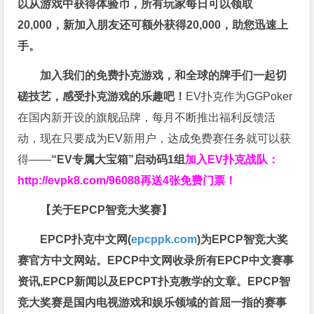
以从游戏中获得体验币，所有玩家每日可以领取
20,000，新加入朋友还可额外获得20,000，助您迅速上
手。
加入我们的免费扑克游戏，和全球的牌手们一起切
磋技艺，感受扑克游戏的乐趣吧！
EV扑克作为GGPoker
在国内新开设的旗舰品牌，每月不断推出福利反馈活
动，现在只要成为EV新用户，达成免费赛任务就可以获
得——
“EV专属大宝箱”启动码1组
加入EV扑克战队：
http://evpk8.com/96088
再送4张免费门票！
【关于EPCP智竞大奖赛】
EPCP扑克中文网(
epcppk.com
)为EPCP智竞大奖
赛官方中文网站。EPCP中文网收录所有EPCP中文赛事
资讯,EPCP新闻以及EPCPT扑克教学的文章。EPCP智
竞大奖赛是国内电视游戏和娱乐领域的首屈一指的赛事