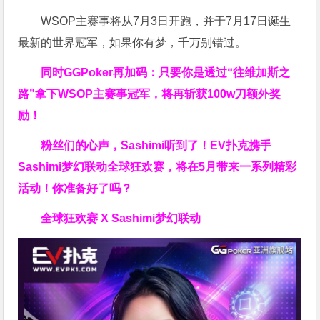
WSOP主赛事将从7月3日开跑，并于7月17日诞生
最新的世界冠军，如果你有梦，千万别错过。
同时GGPoker再加码：只要你是透过“往维加斯之
路”拿下WSOP主赛事冠军，将再斩获
100w刀
额外奖
励！
粉丝们的心声，Sashimi听到了！EV扑克携手
Sashimi梦幻联动全球狂欢赛，将在5月带来一系列精彩
活动！你准备好了吗？
全球狂欢赛 X Sashimi梦幻联动