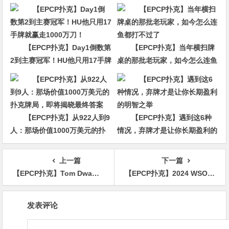
【EPCP扑克】Day1倒数第
【EPCP扑克】当年横扫牌
2到主赛冠军！HU他只用17手牌
桌的那批老玩家，如今怎么连鱼
就赢走1000万刀！
都打不过了
【EPCP扑克】从922人到9
【EPCP扑克】遇到这6种
人：那场价值1000万美元的扑
情况，弃牌才是让你长期盈利的
克牌局，即将揭晓最终答案
明智之举
上一篇
下一篇
【EPCP扑克】Tom Dwan在HCL百万美元赛首日损失7位数大POT
【EPCP扑克】2024 WSOP | 尹宇周获揭幕赛季军 Jose Garcia赛事#2夺冠 华人Pete Chen领跑赛事#5 Day1a
文
发表评论
章
导