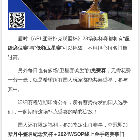
届时《APL亚洲扑克联盟杯》28场奖杯赛都将有“
超
级席位赛
”与“
低额卫星赛
”可以挑战，不用担心报名门槛
过高。
另外每日也有多场“卫星赛奖励”的
免费赛
，无需花费
一分一毫，就是希望所有国人玩家都能共襄盛举，参与
其中。
详细赛程近期即将公布，所有蓄势待发的国人选手
们，一起期待这场扑克盛宴的精彩绽放！
国人还有限定福利～参加指定生肖赛事，夺冠即加
赠
丹牛签名纪念奖杯
＋
2024WSOP线上金手链赛事门