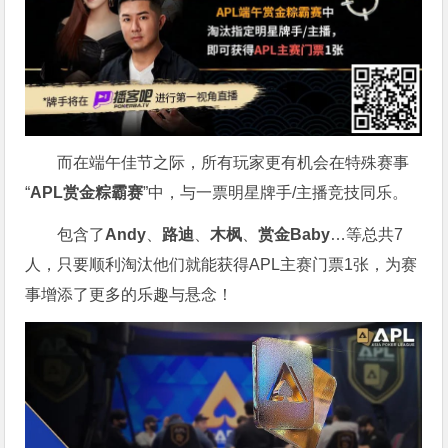
而在端午佳节之际，所有玩家更有机会在特殊赛事
“
APL赏金粽霸赛
”中，与一票明星牌手/主播竞技同乐。
包含了
Andy
、
路迪
、
木枫
、
赏金Baby
…等总共7
人，只要顺利淘汰他们就能获得APL主赛门票1张，为赛
事增添了更多的乐趣与悬念！