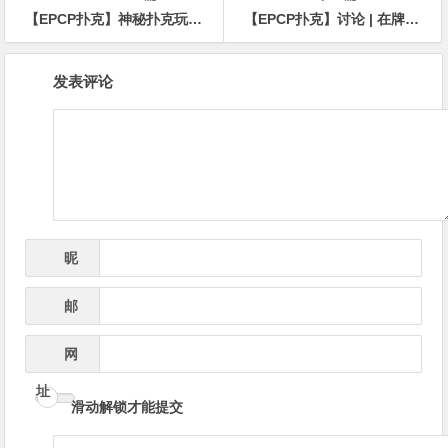
【EPCP扑克】神秘扑克玩家在 Hustler Casino Live 上错误盖掉顺子，损失54万刀底池
【EPCP扑克】讨论 | 在牌桌上如何记录玩家笔记
文
发表评论
章
导
航
昵
*
称
邮
*
箱
网
址
滑动解锁才能提交