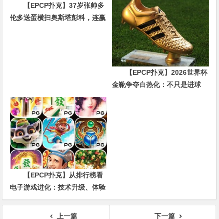
【EPCP扑克】37岁张帅多
伦多送蛋横扫奥斯塔彭科，连赢
10局强势晋级
【EPCP扑克】2026世界杯
金靴争夺白热化：不只是进球
数，三大指标正在重新定义射手
价值
【EPCP扑克】从排行榜看
电子游戏进化：技术升级、体验
创新与未来趋势
上一篇
下一篇