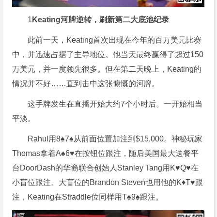
1
Keating
河牌逆转，刷新第二大底池纪录
此前一天，Keating首次出现在今年的百万美元比赛
中，并迅速占据了主导地位。他当天最终赢得了超过150
万美元，并一度领先很多。但在第二天晚上，Keating的
情况并不好……直到击中这张慷慨的河牌。
这手牌发生在直播开始大约7个小时后。一开始相当
平淡。
Rahul用8♠7♠从前面位置加注到$15,000。神秘玩家
Thomas拿着A♠6♥在按钮位跟注，随后美国最大送餐平
台DoorDash的华裔联合创始人Stanley Tang用K♥Q♥在
小盲位跟注。大盲位的Brandon Steven也用他的K♦T♥跟
注，Keating在Straddle位同样用T♠9♠跟注。