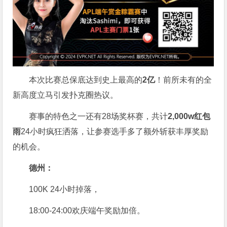
本次比赛总保底达到史上最高的
2亿
！前所未有的全
新高度立马引发扑克圈热议。
赛事的特色之一还有28场奖杯赛，共计
2,000w红包
雨
24小时疯狂洒落，让参赛选手多了额外斩获丰厚奖励
的机会。
德州：
100K 24小时掉落，
18:00-24:00欢庆端午奖励加倍。