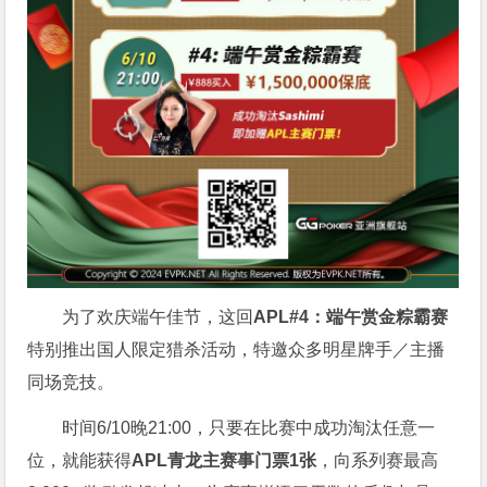
为了欢庆端午佳节，这回
APL#4：端午赏金粽霸赛
特别推出国人限定猎杀活动，特邀众多明星牌手／主播
同场竞技。
时间6/10晚21:00，只要在比赛中成功淘汰任意一
位，就能获得
APL青龙主赛事门票1张
，向系列赛最高