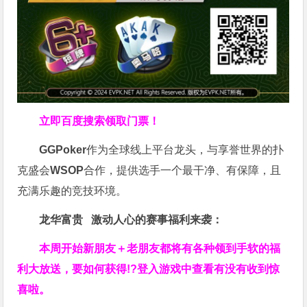
立即百度搜索领取门票！
GGPoker
作为全球线上平台龙头，与享誉世界的扑
克盛会
WSOP
合作，提供选手一个最干净、有保障，且
充满乐趣的竞技环境。
龙华富贵 激动人心的赛事福利来袭：
本周开始新朋友＋老朋友都将有各种领到手软的福
利大放送，要如何获得!?登入游戏中查看有没有收到惊
喜啦。