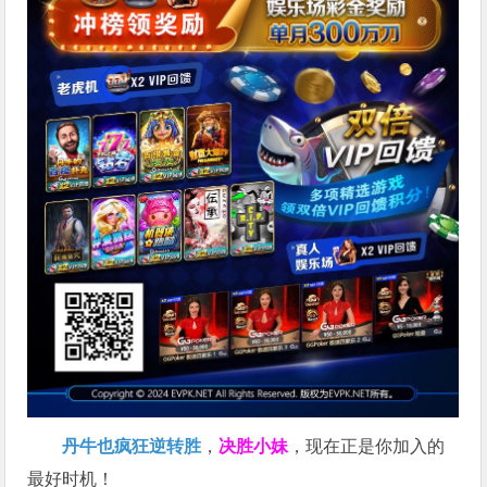
丹牛也疯狂逆转胜
，
决胜小妹
，现在正是你加入的
最好时机！