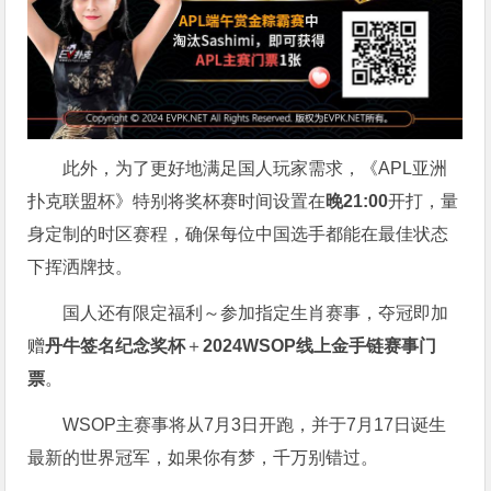
此外，为了更好地满足国人玩家需求，《APL亚洲
扑克联盟杯》特别将奖杯赛时间设置在
晚21:00
开打，量
身定制的时区赛程，确保每位中国选手都能在最佳状态
下挥洒牌技。
国人还有限定福利～参加指定生肖赛事，夺冠即加
赠
丹牛签名纪念奖杯
＋
2024WSOP线上金手链赛事门
票
。
WSOP主赛事将从7月3日开跑，并于7月17日诞生
最新的世界冠军，如果你有梦，千万别错过。