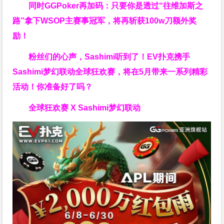
同时GGPoker再加码：只要你是透过“往维加斯之
路”拿下WSOP主赛事冠军，将再斩获
100w刀
额外奖
励！
粉丝们的心声，Sashimi听到了！EV扑克携手
Sashimi梦幻联动全球狂欢赛，将在5月带来一系列精彩
活动！你准备好了吗？
全球狂欢赛 X Sashimi梦幻联动