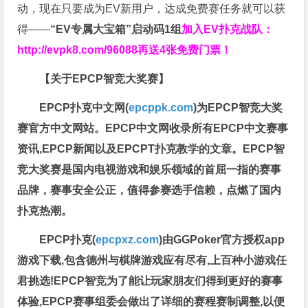
动，现在只要成为EV新用户，达成免费赛任务就可以获
得——
“EV专属大宝箱”启动码1组
加入EV扑克战队：
http://evpk8.com/96088
再送4张免费门票！
【关于EPCP智竞大奖赛】
EPCP扑克中文网(
epcppk.com
)为EPCP智竞大奖
赛官方中文网站。EPCP中文网收录所有EPCP中文赛事
资讯,EPCP新闻以及EPCPT扑克教学的文章。EPCP智
竞大奖赛是国内电视游戏和娱乐领域的首屈一指的赛事
品牌，赛事安全公正，值得参赛选手信赖，点燃了国内
扑克热潮。
EPCP扑克(
epcpxz.com
)由GGPoker官方授权app
游戏下载,包含德州与棋牌游戏应有尽有,上百种小游戏任
君挑选!EPCP智竞为了能让玩家朋友们得到更好的赛事
体验,EPCP赛事组委会做出了详细的赛程赛制调整,以便