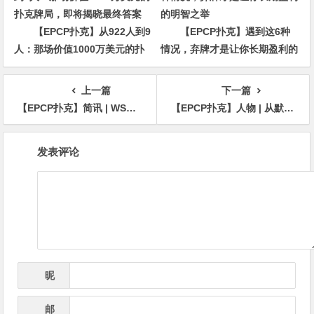
【EPCP扑克】从922人到9
【EPCP扑克】遇到这6种
人：那场价值1000万美元的扑
情况，弃牌才是让你长期盈利的
克牌局，即将揭晓最终答案
明智之举
上一篇
下一篇
【EPCP扑克】简讯 | WSOP神秘赏金赛两项100万美元奖金均已抽出！
【EPCP扑克】人物 | 从默默无闻，到潜在的WSOP年度玩家？
文
发表评论
章
导
航
昵
*
称
邮