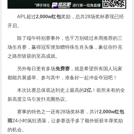
APL超过
2,000w红包
奖励，总共28场奖杯赛现已经
开启。
除了端午特别赛事外，也千万别错过本周推荐的三
场生肖赛，赢得冠军便加赠特殊生肖头像，象征你扑克
之路所斩获的至高成就。
另外每日更有多场
免费赛
，就是希望所有国人玩家
都能共襄盛举、参与其中，准备好一起冲金夺冠吧！
本次比赛总保底达到史上最高的
2亿
！前所未有的全
新高度立马引发扑克圈热议。
赛事的特色之一还有28场奖杯赛，共计
2,000w红包
雨
24小时疯狂洒落，让参赛选手多了额外斩获丰厚奖励
的机会。