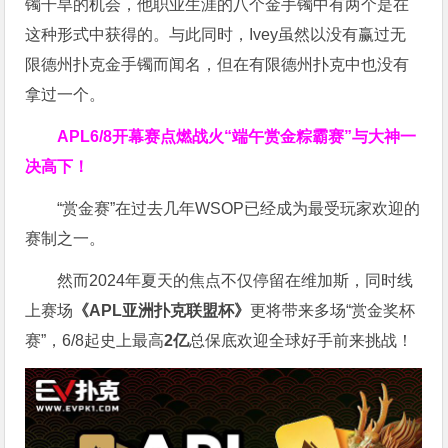
镯干旱的机会，他职业生涯的八个金手镯中有两个是在
这种形式中获得的。与此同时，Ivey虽然以没有赢过无
限德州扑克金手镯而闻名，但在有限德州扑克中也没有
拿过一个。
APL
6/8开幕赛点燃战火
“端午赏金粽霸赛”
与大神一
决高下！
“赏金赛”在过去几年WSOP已经成为最受玩家欢迎的
赛制之一。
然而2024年夏天的焦点不仅停留在维加斯，同时线
上赛场
《APL亚洲扑克联盟杯》
更将带来多场“赏金奖杯
赛”，6/8起史上最高
2亿
总保底欢迎全球好手前来挑战！