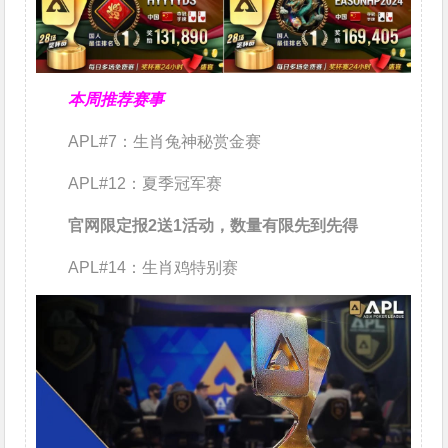
本周推荐赛事
APL#7：生肖兔神秘赏金赛
APL#12：夏季冠军赛
官网限定报2送1活动，数量有限先到先得
APL#14：生肖鸡特别赛