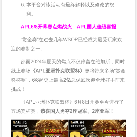
本平台对该活动有最终解释以及修改的权
利。
APL
6/8开幕赛点燃战火 APL国人佳绩喜报
“赏金赛”在过去几年WSOP已经成为最受玩家欢
迎的赛制之一。
然而2024年夏天的焦点不仅停留在维加斯，同时
线上赛场
《APL亚洲扑克联盟杯》
更将带来多场“赏金
奖杯赛”，6/8起史上最高
2亿
总保底欢迎全球好手前来
挑战！
《APL亚洲扑克联盟杯》6月8日开赛至今进行了
五场奖杯赛，
恭喜国人勇夺2座冠军、2座亚军！