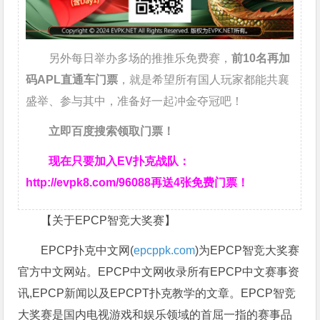
另外每日举办多场的推推乐免费赛，
前10名再加
码APL直通车门票
，就是希望所有国人玩家都能共襄
盛举、参与其中，准备好一起冲金夺冠吧！
立即百度搜索领取门票！
现在只要加入EV扑克战队：
http://evpk8.com/96088
再送4张免费门票！
【关于EPCP智竞大奖赛】
EPCP扑克中文网(
epcppk.com
)为EPCP智竞大奖赛
官方中文网站。EPCP中文网收录所有EPCP中文赛事资
讯,EPCP新闻以及EPCPT扑克教学的文章。EPCP智竞
大奖赛是国内电视游戏和娱乐领域的首屈一指的赛事品