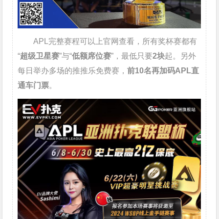
APL完整赛程可以上官网查看，所有奖杯赛都有
“
超级卫星赛
”与“
低额席位赛
”，最低只要
2块
起。另外
每日举办多场的推推乐免费赛，
前10名再加码APL直
通车门票
。