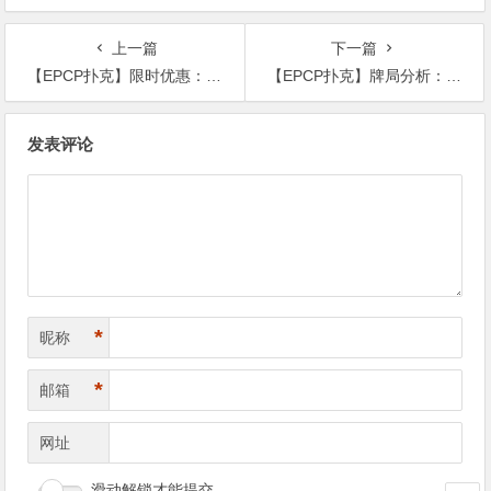
与未来趋势
上一篇
下一篇
【EPCP扑克】限时优惠：6/13-6/28支付宝存款手续费全免
【EPCP扑克】牌局分析：被鱼的迷踪拳打晕
文
发表评论
章
导
航
*
昵称
*
邮箱
网址
滑动解锁才能提交