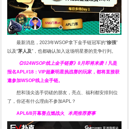
最新消息，2023年WSOP拿下金手链冠军的“
徐强
”
以及“
茅人及
”，也都确认加入这场明星赛的竞争行列。
《2024WSOP线上金手链赛》8月即将来袭！
凡是
报名APL#18：VIP超豪明星挑战赛的玩家，都将直接获
邀参加WSOP线上金手链。
想和顶尖选手切磋的朋友，亮点、福利都安排到位
了，你还有什么理由不参加APL？
APL
6/8开幕赛点燃战火
本周推荐赛事