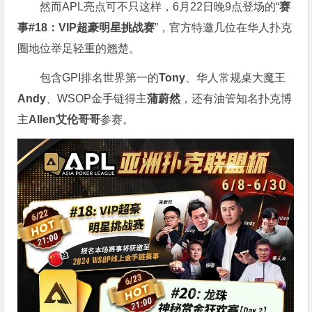
然而APL亮点可不只这样，6月22日晚9点登场的“
赛
事#18：VIP超豪明星挑战赛
”，官方特邀几位在华人扑克
圈地位举足轻重的翘楚。
包含GPI排名世界第一的
Tony
、华人常规桌大魔王
Andy
、WSOP金手链得主
蒲蔚然
，还有油管知名扑克博
主
Allen艾伦哥哥
参赛。