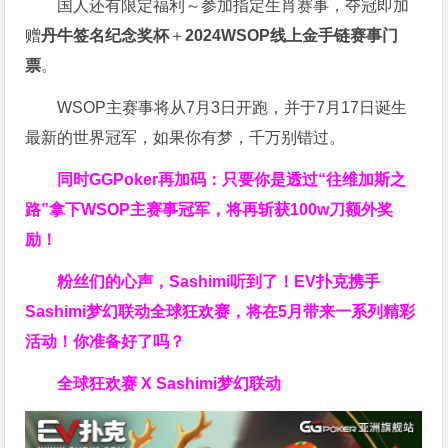
国人还有限定福利～参加指定生肖赛事，夺冠即加
赠
丹牛签名纪念奖杯
＋
2024WSOP线上金手链赛事门
票
。
WSOP主赛事将从7月3日开跑，并于7月17日诞生
最新的世界冠军，如果你有梦，千万别错过。
同时GGPoker再加码：只要你是透过“往维加斯之
路”拿下WSOP主赛事冠军，将再斩获
100w刀
额外奖
励！
粉丝们的心声，Sashimi听到了！EV扑克携手
Sashimi梦幻联动全球狂欢赛，将在5月带来一系列精彩
活动！你准备好了吗？
全球狂欢赛 X Sashimi梦幻联动