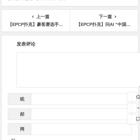
创新与未来趋势
上一篇
下一篇
【EPCP扑克】豪客赛选手没看到丹牛还在意外盖牌， WSOP的裁决被吐槽“最脑残”
【EPCP扑克】问AI “中国WSOP冠军都有谁”，被它回答气笑了！
文
发表评论
章
导
航
昵
*
称
邮
*
箱
网