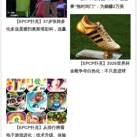
事“拖时间门”：为躺赚2万美
金，他磨了整整17分钟
【EPCP扑克】37岁张帅多
伦多送蛋横扫奥斯塔彭科，连赢
10局强势晋级
【EPCP扑克】2026世界杯
金靴争夺白热化：不只是进球
数，三大指标正在重新定义射手
价值
【EPCP扑克】从排行榜看
电子游戏进化：技术升级、体验