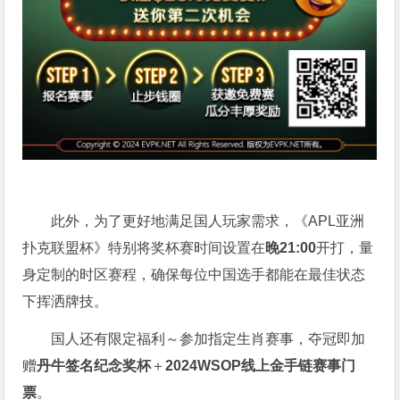
此外，为了更好地满足国人玩家需求，《APL亚洲
扑克联盟杯》特别将奖杯赛时间设置在
晚21:00
开打，量
身定制的时区赛程，确保每位中国选手都能在最佳状态
下挥洒牌技。
国人还有限定福利～参加指定生肖赛事，夺冠即加
赠
丹牛签名纪念奖杯
＋
2024WSOP线上金手链赛事门
票
。