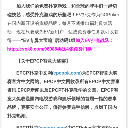
加入我们的免费扑克游戏，和全球的牌手们一起切
磋技艺，感受扑克游戏的乐趣吧！
EV扑克作为GGPoker
在国内新开设的旗舰品牌，每月不断推出福利反馈活
动，现在只要成为EV新用户，达成免费赛任务就可以获
得——
“EV专属大宝箱”启动码1组
加入EV扑克战队：
http://evpk8.com/96088
再送4张免费门票！
【关于EPCP智竞大奖赛】
EPCP扑克中文网(
epcppk.com
)为EPCP智竞大奖
赛官方中文网站。EPCP中文网收录所有EPCP中文赛事
资讯,EPCP新闻以及EPCPT扑克教学的文章。EPCP智
竞大奖赛是国内电视游戏和娱乐领域的首屈一指的赛事
品牌，赛事安全公正，值得参赛选手信赖，点燃了国内
扑克热潮。
EPCP扑克(
epcpxz.com
)由GGPoker官方授权app