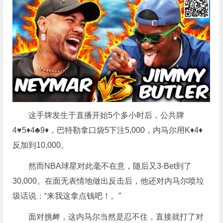
这手牌发生于直播开始5个多小时后，公共牌
4♥5♦4♣9♦，巴特勒拿口袋5下注5,000，内马尔用K♦4♦
反加到10,000。
然而NBA球星对此毫不在意，随后又3-Bet到了
30,000。在面无表情地做出反击后，他还对内马尔喷垃
圾话说：“来我这拿点钱吧！。”
面对挑衅，这内马尔当然是忍不住，直接就打了对