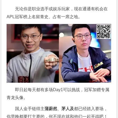
无论你是职业选手或娱乐玩家，现在通通有机会在
APL冠军榜上名留青史、占有一席之地。
即日起每天都有多场Day1可以挑战，冠军加赠专属
青龙头像。
国人金手链得主
蒲蔚然
、
茅人及
都已经踏入赛场，
你早晚都要打主赛的，何不现在就和他们一起开战吧！