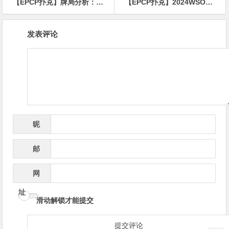
【EPCP扑克】牌局分析：河牌猜猜乐，能不能call？
【EPCP扑克】2024WSOP｜金手链大爆发 五场比赛诞生冠军 Yuri Dzivielevski斩获第5条金手链
文
发表评论
章
导
航
昵
*
称
邮
*
箱
网
址
滑动解锁才能提交