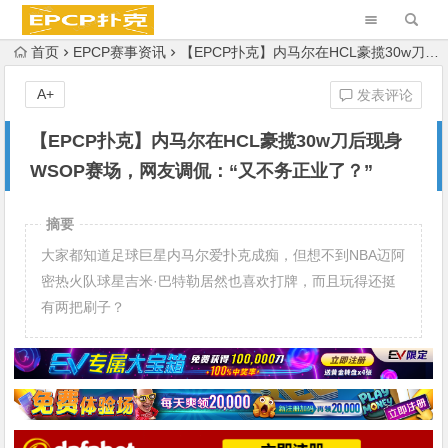
首页
EPCP赛事资讯
【EPCP扑克】内马尔在HCL豪揽30w刀后现身WSOP赛场，网友调侃：“又不务正业了？”
A+
发表评论
【EPCP扑克】内马尔在HCL豪揽30w刀后现身
WSOP赛场，网友调侃：“又不务正业了？”
摘要
大家都知道足球巨星内马尔爱扑克成痴，但想不到NBA迈阿
密热火队球星吉米·巴特勒居然也喜欢打牌，而且玩得还挺
有两把刷子？