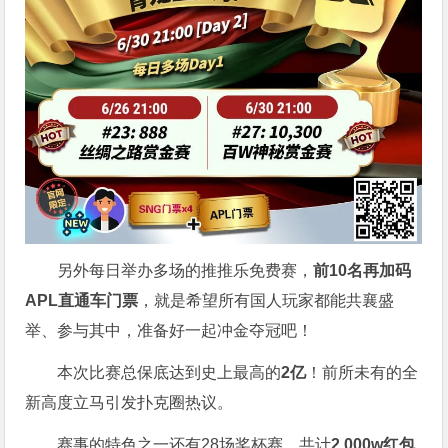
另外每日举办多场的推推乐免费赛，
前10名再加码
APL直通车门票
，就是希望所有国人玩家都能共襄盛
举、参与其中，准备好一起冲金夺冠吧！
本次比赛总保底达到史上最高的
2亿
！前所未有的全
新高度立马引发扑克圈热议。
赛事的特色之一还有28场奖杯赛，共计
2,000w红包