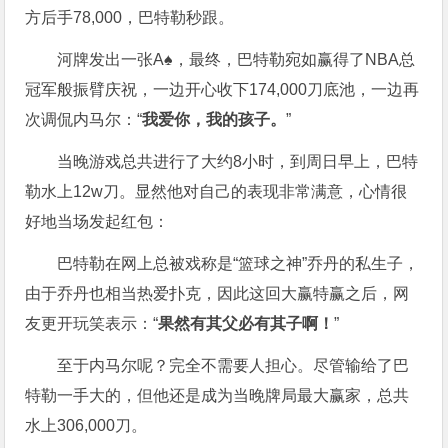
方后手78,000，巴特勒秒跟。
河牌发出一张A♠，最终，巴特勒宛如赢得了NBA总
冠军般振臂庆祝，一边开心收下174,000刀底池，一边再
次调侃内马尔：“
我爱你，我的孩子。
”
当晚游戏总共进行了大约8小时，到周日早上，巴特
勒水上12w刀。显然他对自己的表现非常满意，心情很
好地当场发起红包：
巴特勒在网上总被戏称是“篮球之神”乔丹的私生子，
由于乔丹也相当热爱扑克，因此这回大赢特赢之后，网
友更开玩笑表示：“
果然有其父必有其子啊！
”
至于内马尔呢？完全不需要人担心。尽管输给了巴
特勒一手大的，但他还是成为当晚牌局最大赢家，总共
水上306,000刀。