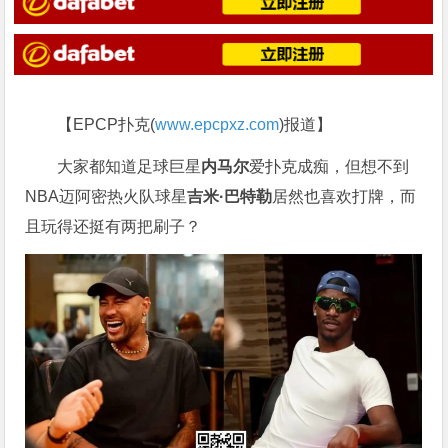
【EPCP扑克(
www.epcpxz.com
)报道】
大家都知道足球巨星
内马尔
爱扑克成痴，但想不到
NBA迈阿密热火队球星
吉米·巴特勒
居然也喜欢打牌，而
且玩得还挺有两把刷子？