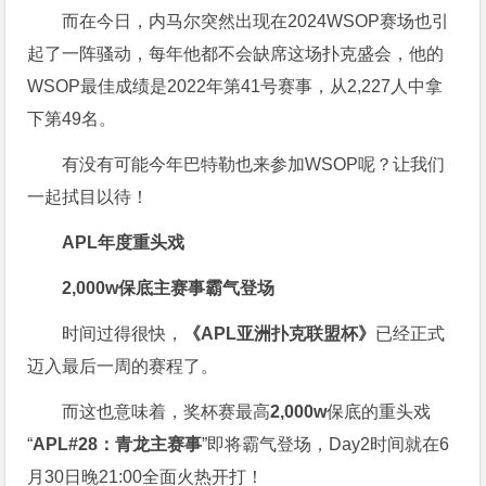
而在今日，内马尔突然出现在2024WSOP赛场也引
起了一阵骚动，每年他都不会缺席这场扑克盛会，他的
WSOP最佳成绩是2022年第41号赛事，从2,227人中拿
下第49名。
有没有可能今年巴特勒也来参加WSOP呢？让我们
一起拭目以待！
APL年度重头戏
2,000w保底
主赛事
霸气登场
时间过得很快，
《APL亚洲扑克联盟杯》
已经正式
迈入最后一周的赛程了。
而这也意味着，奖杯赛最高
2,000w
保底的重头戏
“
APL#28：青龙主赛事
”即将霸气登场，Day2时间就在6
月30日晚21:00全面火热开打！