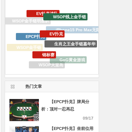
EV扑克
EPCP扑克
生肖之王金手链嘉年华
锦标赛
WSOP金手链
GoG黄金游戏
2023线上金手链主赛事
WSOP天堂岛
APT亚洲扑克巡回赛
双旦嘉年华
热门文章
【EPCP扑克】牌局分
析：顶对一忍再忍
09/17
【EPCP扑克】坐前位用