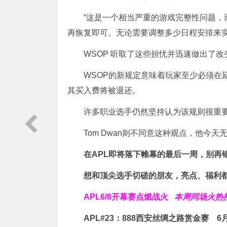
“这是一个相当严重的游戏完整性问题
再恢复即可。无论需要调整多少日程安排来实
WSOP 听取了这些担忧并迅速做出了改
WSOP的新规定意味着玩家至少必须在
其买入费将被退还。
许多职业选手仍然坚持认为该规则很重
Tom Dwan则不同意这种观点，他今
在APL即将落下帷幕的最后一周，别再
想和顶尖选手切磋的朋友，亮点、福利都
APL
6/8开幕赛点燃战火
本周同场火热
APL#23：888西安丝绸之路赏金赛
6月