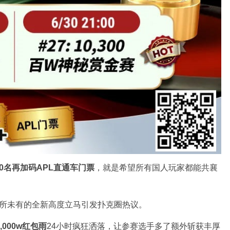
10名再加码APL直通车门票
，就是希望所有国人玩家都能共襄
所未有的全新高度立马引发扑克圈热议。
2,000w红包雨
24小时疯狂洒落，让参赛选手多了额外斩获丰厚