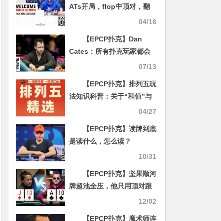
ATs开局，flop中顶对，翻
后能打三条街价值吗？
04/16
【EPCP扑克】Dan
Cates：所有扑克玩家都会
犯错，职业选手也不例外
07/13
【EPCP扑克】排列五玩
法知识科普：关于“和值”与
理性参与的那些事
04/27
【EPCP扑克】读牌到底
是读什么，怎么读？
10/31
【EPCP扑克】坚果顺河
牌超池全压，他只用顶对跟
注却无可厚非？
12/02
【EPCP扑克】魔术师连