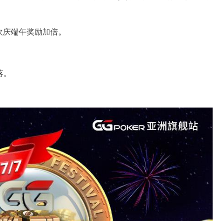
:00欢庆端午奖励加倍。
。
掉落。