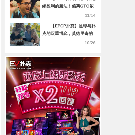
续盈利的魔法！偏离GTO依
然可以获胜的秘密是什么？
11/14
【Polk解析】
【EPCP扑克】足球与扑
克的双重博弈，莫德里奇的
竞技之道
10/26