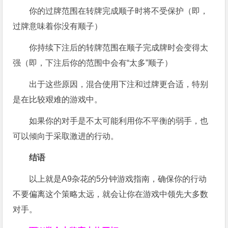
你的过牌范围在转牌完成顺子时将不受保护（即，
过牌意味着你没有顺子）
你持续下注后的转牌范围在顺子完成牌时会变得太
强（即，下注后你的范围中会有“太多”顺子）
出于这些原因，混合使用下注和过牌更合适，特别
是在比较艰难的游戏中。
如果你的对手是不太可能利用你不平衡的弱手，也
可以倾向于采取激进的行动。
结语
以上就是A9杂花的5分钟游戏指南，确保你的行动
不要偏离这个策略太远，就会让你在游戏中领先大多数
对手。