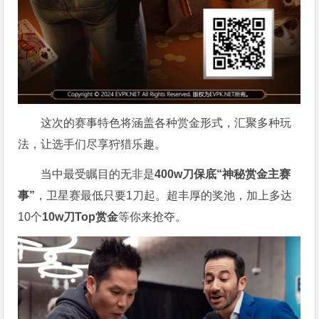
这次的赛事特色将涵盖各种赏金形式，汇聚多种玩
法，让选手们尽享狩猎乐趣。
当中最受瞩目的无非是
400w刀保底“神秘赏金主赛
事”
，卫星赛最低只要1刀起。超丰厚的奖池，加上多达
10个
10w刀Top赏金
等你来抢夺。