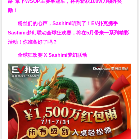
路”拿下WSOP主赛事冠军，将再斩获
100w刀
额外奖
励！
粉丝们的心声，Sashimi听到了！EV扑克携手
Sashimi梦幻联动全球狂欢赛，将在5月带来一系列精彩
活动！你准备好了吗？
全球狂欢赛 X Sashimi梦幻联动