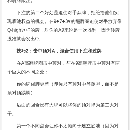
和听牌跟注。
下注的第二个好处是迫使对手弃牌，拒绝给他们实
现底池权益的机会。在9♣7♣3♥的翻牌圈迫使对手放弃像
Q-high这样的牌，对你的A9来说是一次胜利，因为转牌
没准就会发出Q。
技巧2：击中顶对A，混合使用下注和过牌
在A高翻牌圈击中顶对，与在9高翻牌击中顶对有两
个巨大的不同之处：
你的牌踢脚更差（即你只有顶对中等踢脚，而不是
顶对顶踢脚）
后面的回合没有大牌可以将你的顶对降为第二大对
子。
第一个不同点会让你不太倾向于建立底池（因为对