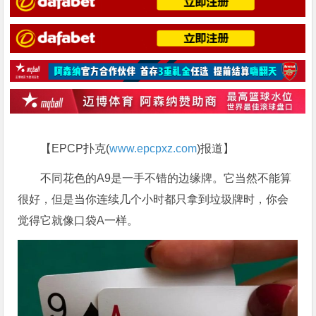
【EPCP扑克(
www.epcpxz.com
)报道】
不同花色的A9是一手不错的边缘牌。它当然不能算
很好，但是当你连续几个小时都只拿到垃圾牌时，你会
觉得它就像口袋A一样。