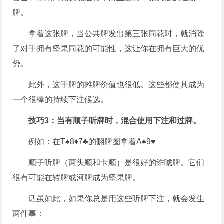
牌。
拿着这张牌，当公共牌发出第三张同花时，就消除
了对手拥有坚果同花的可能性，这让你在拥有巨大的优
势。
此外，这手牌的摊牌价值也很低。这些都使其成为
一个很棒的持续下注候选。
技巧3：当有顺子听牌时，混合使用下注和过牌。
例如：在T♠8♦7♣的翻牌圈拿着A♠9♥
顺子听牌（两头顺和卡顺）是很好的诈唬牌。它们
很有可能在转牌或河牌成为坚果牌。
话虽如此，如果你总是用这些听牌下注，就会发生
两件事：