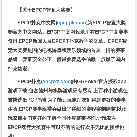
【关于EPCP智竞大奖赛】
EPCP扑克中文网(
epcppk.com
)为EPCP智竞大奖
赛官方中文网站。EPCP中文网收录所有EPCP中文赛事
资讯,EPCP新闻以及EPCPT扑克教学的文章。EPCP智
竞大奖赛是国内电视游戏和娱乐领域的首屈一指的赛事
品牌，赛事安全公正，值得参赛选手信赖，点燃了国内
扑克热潮。
EPCP扑克(
epcpxz.com
)由GGPoker官方授权app
游戏下载,包含德州与棋牌游戏应有尽有,上百种小游戏任
君挑选!EPCP智竞为了能让玩家朋友们得到更好的赛事
体验,EPCP赛事组委会做出了详细的赛程赛制调整,以便
玩家朋友们更好的了解全国扑克赛事咨询,让玩家在
EPCP智竞大奖赛中可以不断的进行欢乐无比的棋牌挑
战!