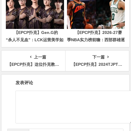
【EPCP扑克】Gen.G的
【EPCP扑克】2026-27赛
“杀人不见血”：LCK运营美学如
季NBA实力榜前瞻：西部群雄逐
何将击杀数压到极致
鹿，东部新贵崛起
上一篇
下一篇
【EPCP扑克】这位扑克教练的210刀是怎么通过比赛变成147,411刀的？
【EPCP扑克】2024TJPT Live造星直播秀角逐2025WSOP
文
发表评论
章
导
航