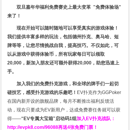
双旦嘉年华福利
免费赛史上最大变革
”免费体验场”
来了！
现在开始可以随时随地可以享受真实的游戏体验！
我们提供丰富多样的玩法，包括德州扑克、奥马哈、短
牌等等，让您尽情挑战自我，提高技巧。不仅如此，
可
以从游戏中获得体验币，所有玩家每日可以领取
20,000，新加入朋友还可额外获得20,000，助您迅速上
手。
加入我们的免费扑克游戏，和全球的牌手们一起切
磋技艺，感受扑克游戏的乐趣吧！
EV扑克作为GGPoker
在国内新开设的旗舰品牌，每月不断推出福利反馈活
动，现在只要成为EV新用户，达成免费赛任务就可以获
得——
“EV专属大宝箱”启动码1组
加入EV扑克战队：
http://evpk8.com/96088
再送4张免费门票！