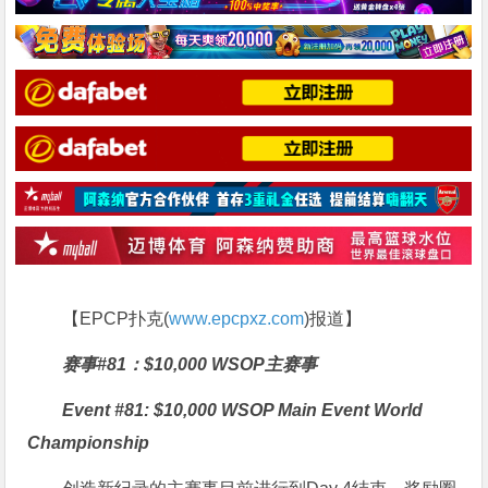
【EPCP扑克(
www.epcpxz.com
)报道】
赛事#81：$10,000 WSOP主赛事
Event #81: $10,000 WSOP Main Event World
Championship