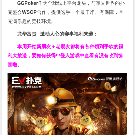
GGPoker
作为全球线上平台龙头，与享誉世界的扑
克盛会
WSOP
合作，提供选手一个最干净、有保障，且
充满乐趣的竞技环境。
龙华富贵 激动人心的赛事福利来袭：
本周开始新朋友＋老朋友都将有各种领到手软的福
利大放送，要如何获得!?登入游戏中查看有没有收到惊
喜啦。