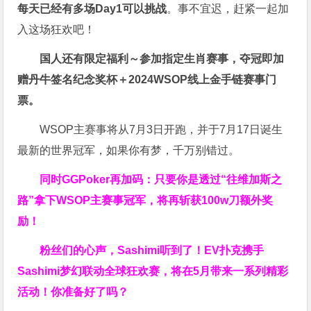
每天已经有多场Day1可以挑战
。事不宜迟，赶紧一起加
入这场狂欢吧！
国人还有限定福利～参加指定生肖赛事，夺冠即加
赠
丹牛签名纪念奖杯
＋
2024WSOP线上金手链赛事门
票
。
WSOP主赛事将从7月3日开跑，并于7月17日诞生
最新的世界冠军，如果你有梦，千万别错过。
同时GGPoker再加码：只要你是透过“往维加斯之
路”拿下WSOP主赛事冠军，将再斩获
100w刀
额外奖
励！
粉丝们的心声，Sashimi听到了！EV扑克携手
Sashimi梦幻联动全球狂欢赛，将在5月带来一系列精彩
活动！你准备好了吗？