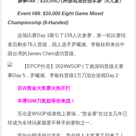
赛事#88：$10,000八种游戏混合冠军赛（6人桌）
Event #88: $10,000 Eight Game Mixed
Championship (6-Handed)
这场比赛Day 1吸引了158人次参赛，第一轮比赛结
束后剩余76人晋级，国人选手罗曦湘、李银桂和来自中
国台湾的James Chen成功晋级。
百W赏金大奖赛火热开打
丰厚
50M刀奖励
等你来战！
无论是WSOP或者线上赛场，“赏金赛”在过去几年已
经成为全球玩家最爱不释手的赛制之一。
而如今暌违超过半年，赏金猎人大奖赛又回来了！