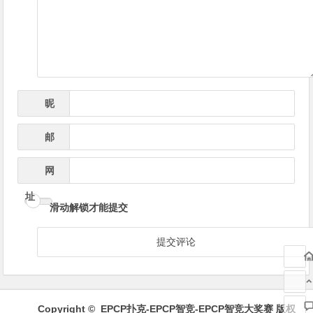
导
航
昵
*
称
邮
*
箱
网
址
滑动解锁才能提交
Copyright ©
EPCP扑克-EPCP智竞-EPCP智竞大奖赛
版权