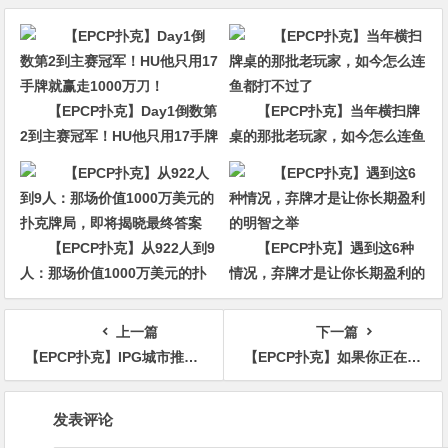
【EPCP扑克】Day1倒数第
【EPCP扑克】当年横扫牌
2到主赛冠军！HU他只用17手牌
桌的那批老玩家，如今怎么连鱼
就赢走1000万刀！
都打不过了
【EPCP扑克】从922人到9
【EPCP扑克】遇到这6种
人：那场价值1000万美元的扑
情况，弃牌才是让你长期盈利的
克牌局，即将揭晓最终答案
明智之举
上一篇
下一篇
【EPCP扑克】IPG城市推广赛合肥站 | 首轮战罢，主赛960人次参赛225人晋级，林建伟46.2万计分领跑C组
【EPCP扑克】如果你正在参加WSOP主赛，这是2012年冠军分享的一些经验
文
发表评论
章