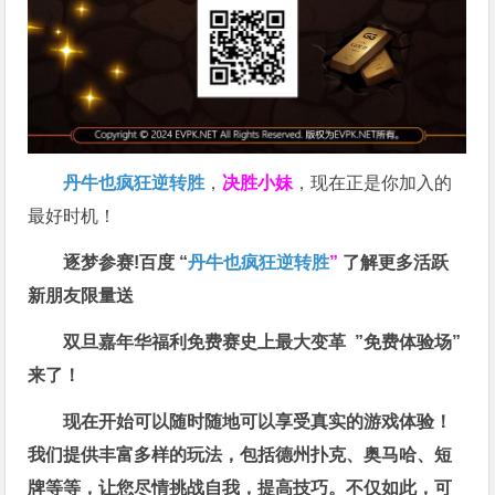
丹牛也疯狂逆转胜
，
决胜小妹
，现在正是你加入的
最好时机！
逐梦参赛!百度 “
丹牛也疯狂逆转胜
”
了解更多
活跃
新朋友限量送
双旦嘉年华福利
免费赛史上最大变革
”免费体验场”
来了！
现在开始可以随时随地可以享受真实的游戏体验！
我们提供丰富多样的玩法，包括德州扑克、奥马哈、短
牌等等，让您尽情挑战自我，提高技巧。不仅如此，
可