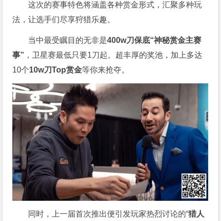
这次的赛事特色将涵盖各种赏金形式，汇聚多种玩
法，让选手们尽享狩猎乐趣。
当中最受瞩目的无非是
400w刀保底“神秘赏金主赛
事”
，卫星赛最低只要1刀起。超丰厚的奖池，加上多达
10个
10w刀Top赏金
等你来抢夺。
同时，上一届首次推出便引发玩家热烈讨论的“
猎人