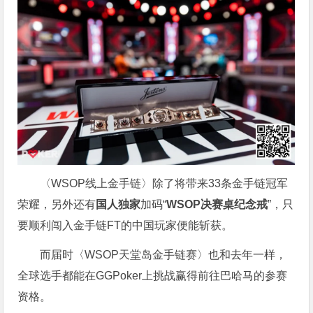
〈WSOP线上金手链〉除了将带来33条金手链冠军
荣耀，另外还有
国人独家
加码“
WSOP决赛桌纪念戒
”，只
要顺利闯入金手链FT的中国玩家便能斩获。
而届时〈WSOP天堂岛金手链赛〉也和去年一样，
全球选手都能在GGPoker上挑战赢得前往巴哈马的参赛
资格。