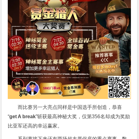
而比赛另一大亮点同样是中国选手所创造，恭喜
“
get A break
”斩获最高神秘大奖，仅第356名却成为奖励
比亚军还高的幸运赢家。
系列赛接下来还有两场超丰厚保底的重点赛事，数