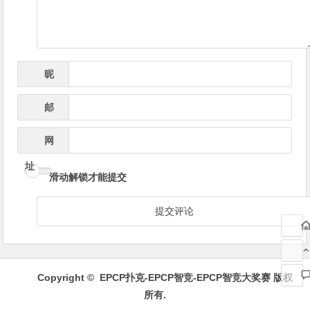
昵
*
称
邮
*
箱
网
址
滑动解锁才能提交
Copyright ©
EPCP扑克-EPCP智竞-EPCP智竞大奖赛
版权
所有.