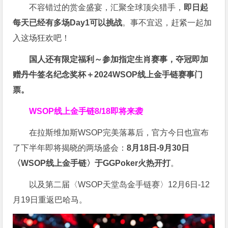
不容错过的赏金盛宴，汇聚全球顶尖猎手，
即日起
每天已经有多场Day1可以挑战
。事不宜迟，赶紧一起加
入这场狂欢吧！
国人还有限定福利～参加指定生肖赛事，夺冠即加
赠
丹牛签名纪念奖杯
＋
2024WSOP线上金手链赛事门
票
。
WSOP线上金手链8/18即将来袭
在拉斯维加斯WSOP完美落幕后，官方今日也宣布
了下半年即将揭晓的两场盛会：
8月18日-9月30日
〈WSOP线上金手链〉于GGPoker火热开打
。
以及第二届〈WSOP天堂岛金手链赛〉12月6日-12
月19日重返巴哈马。