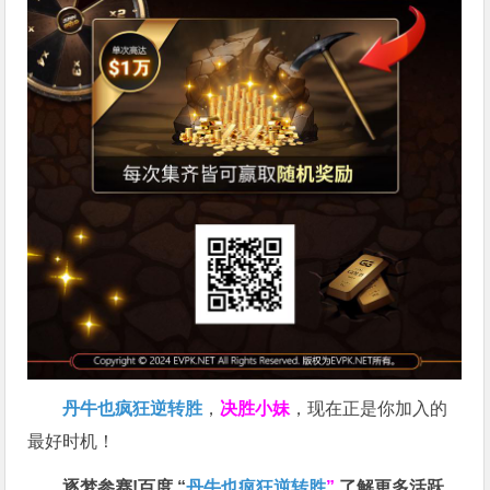
丹牛也疯狂逆转胜
，
决胜小妹
，现在正是你加入的
最好时机！
逐梦参赛!百度 “
丹牛也疯狂逆转胜
”
了解更多
活跃