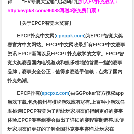
得——
“EV专属大宝箱”启动码1组
加入EV扑克战队：
http://evpk8.com/96088
再送4张免费门票！
【关于EPCP智竞大奖赛】
EPCP扑克中文网(
epcppk.com
)为EPCP智竞大奖
赛官方中文网站。EPCP中文网收录所有EPCP中文赛事
资讯,EPCP新闻以及EPCPT扑克教学的文章。EPCP智
竞大奖赛是国内电视游戏和娱乐领域的首屈一指的赛事
品牌，赛事安全公正，值得参赛选手信赖，点燃了国内
扑克热潮。
EPCP扑克(
epcpxz.com
)由GGPoker官方授权app
游戏下载,包含德州与棋牌游戏应有尽有,上百种小游戏任
君挑选!EPCP智竞为了能让玩家朋友们得到更好的赛事
体验,EPCP赛事组委会做出了详细的赛程赛制调整,以便
玩家朋友们更好的了解全国扑克赛事咨询,让玩家在