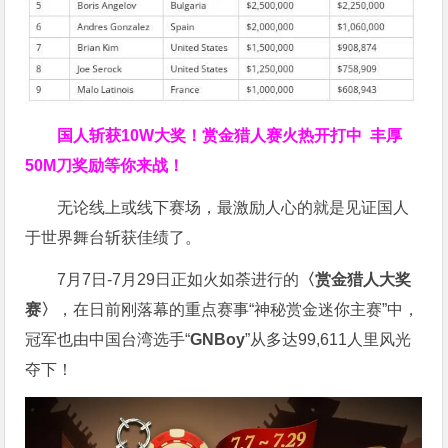
国人斩获
10W
大奖！
赏金猎人赛火热开打中 丰厚
50M刀奖励等你来战！
无论线上或线下赛场，最激励人心的就是见证国人
于世界舞台斩获佳绩了。
7月7日-7月29日正如火如荼进行的
〈赏金猎人大奖
赛〉
，在日前刚落幕的重点赛事“神秘赏金迷你主赛”中，
冠军也由中国台湾选手“
GNBoy
”从多达99,611人里风光
夺下！