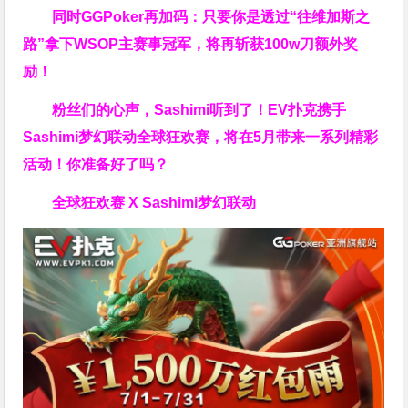
同时GGPoker再加码：只要你是透过“往维加斯之
路”拿下WSOP主赛事冠军，将再斩获
100w刀
额外奖
励！
粉丝们的心声，Sashimi听到了！EV扑克携手
Sashimi梦幻联动全球狂欢赛，将在5月带来一系列精彩
活动！你准备好了吗？
全球狂欢赛 X Sashimi梦幻联动