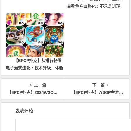
金靴争夺白热化：不只是进球
数，三大指标正在重新定义射手
价值
【EPCP扑克】从排行榜看
电子游戏进化：技术升级、体验
创新与未来趋势
上一篇
下一篇
【EPCP扑克】2024WSOP圆满落幕，美籍日裔Jonathan Tamayo主赛夺冠，收获千万奖金
【EPCP扑克】WSOP主赛亚军：如果当时知道冠军在使用模拟器，应该会告知工作人员
文
发表评论
章
导
航