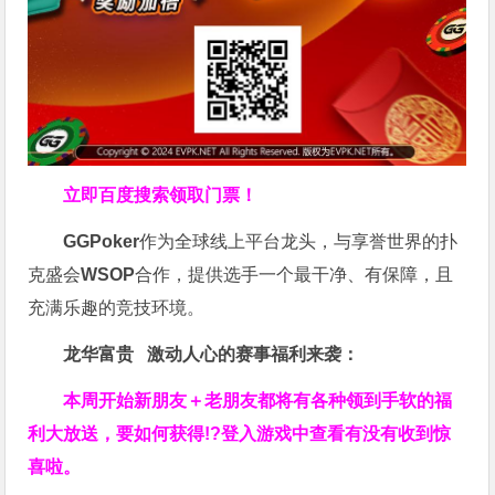
立即百度搜索领取门票！
GGPoker
作为全球线上平台龙头，与享誉世界的扑
克盛会
WSOP
合作，提供选手一个最干净、有保障，且
充满乐趣的竞技环境。
龙华富贵 激动人心的赛事福利来袭：
本周开始新朋友＋老朋友都将有各种领到手软的福
利大放送，要如何获得!?登入游戏中查看有没有收到惊
喜啦。