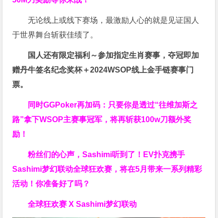
无论线上或线下赛场，最激励人心的就是见证国人
于世界舞台斩获佳绩了。
国人还有限定福利～参加指定生肖赛事，夺冠即加
赠
丹牛签名纪念奖杯
＋
2024WSOP线上金手链赛事门
票
。
同时GGPoker再加码：只要你是透过“往维加斯之
路”拿下WSOP主赛事冠军，将再斩获
100w刀
额外奖
励！
粉丝们的心声，Sashimi听到了！EV扑克携手
Sashimi梦幻联动全球狂欢赛，将在5月带来一系列精彩
活动！你准备好了吗？
全球狂欢赛 X Sashimi梦幻联动