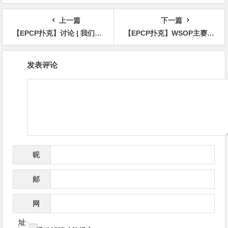
创新与未来趋势
上一篇
下一篇
【EPCP扑克】讨论 | 我们是否应该将“十一月九人组”带回来？
【EPCP扑克】WSOP主赛冠军回应争议：我还是闭嘴吧
文
发表评论
章
导
航
昵
*
称
邮
*
箱
网
址