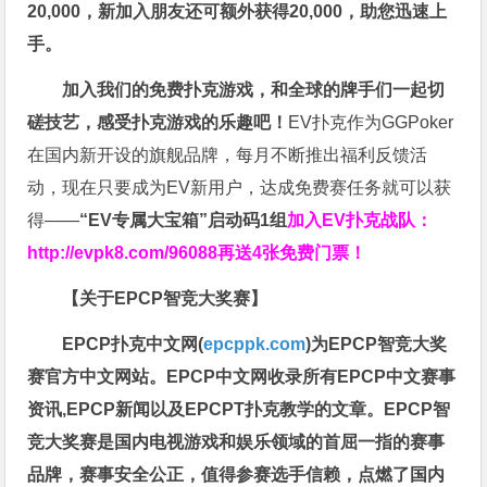
20,000，新加入朋友还可额外获得20,000，助您迅速上
手。
加入我们的免费扑克游戏，和全球的牌手们一起切
磋技艺，感受扑克游戏的乐趣吧！
EV扑克作为GGPoker
在国内新开设的旗舰品牌，每月不断推出福利反馈活
动，现在只要成为EV新用户，达成免费赛任务就可以获
得——
“EV专属大宝箱”启动码1组
加入EV扑克战队：
http://evpk8.com/96088
再送4张免费门票！
【关于EPCP智竞大奖赛】
EPCP扑克中文网(
epcppk.com
)为EPCP智竞大奖
赛官方中文网站。EPCP中文网收录所有EPCP中文赛事
资讯,EPCP新闻以及EPCPT扑克教学的文章。EPCP智
竞大奖赛是国内电视游戏和娱乐领域的首屈一指的赛事
品牌，赛事安全公正，值得参赛选手信赖，点燃了国内