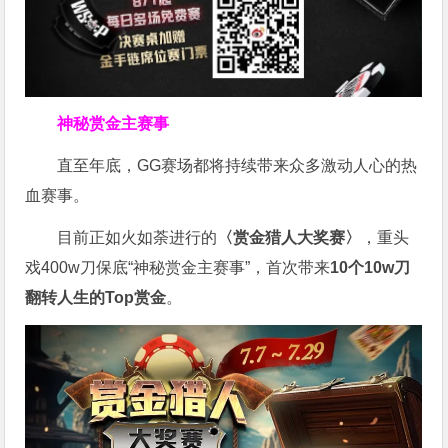
神秘赏金主赛事
直至年底，GG赛场都将持续带来众多激动人心的热
血赛事。
目前正如火如荼进行的
〈赏金猎人大奖赛〉
，重头
戏400w刀保底“神秘赏金主赛事”，首次带来
10个
10w刀
翻转人生的Top赏金
。