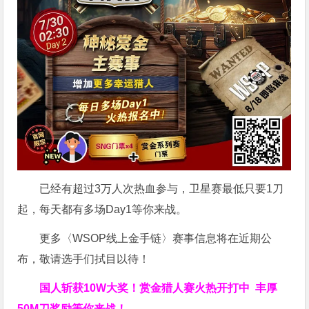
已经有超过3万人次热血参与，卫星赛最低只要1刀
起，每天都有多场Day1等你来战。
更多〈WSOP线上金手链〉赛事信息将在近期公
布，敬请选手们拭目以待！
国人斩获
10W
大奖！
赏金猎人赛火热开打中 丰厚
50M刀奖励等你来战！