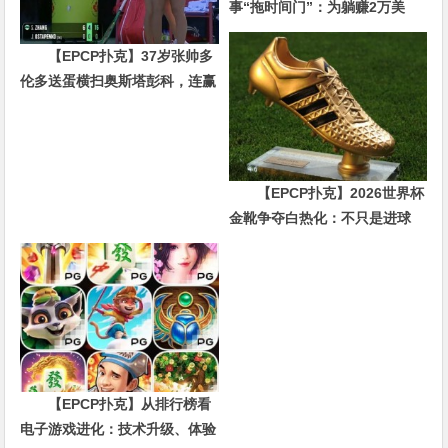
事“拖时间门”：为躺赚2万美
金，他磨了整整17分钟
【EPCP扑克】37岁张帅多
伦多送蛋横扫奥斯塔彭科，连赢
10局强势晋级
【EPCP扑克】2026世界杯
金靴争夺白热化：不只是进球
数，三大指标正在重新定义射手
价值
【EPCP扑克】从排行榜看
电子游戏进化：技术升级、体验