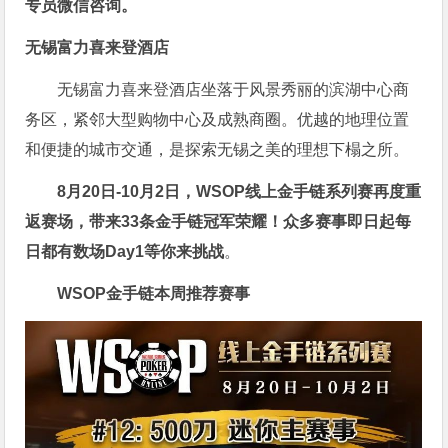
专员
微信咨询
。
无锡富力喜来登酒店
无锡富力喜来登酒店坐落于风景秀丽的滨湖中心商
务区，紧邻大型购物中心及成熟商圈。优越的地理位置
和便捷的城市交通，是探索无锡之美的理想下榻之所。
8月20日-10月2日，
WSOP线上金手链系列赛再度重
返赛场
，带来33条金手链冠军荣耀！众多赛事即日起每
日都有数场Day1等你来挑战
。
WSOP金手链
本周推荐赛事