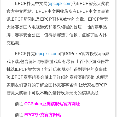
EPCP扑克中文网(
epcppk.com
)为EPCP智竞大奖赛
官方中文网站。EPCP中文网收录所有EPCP中文赛事资
讯,EPCP新闻以及EPCPT扑克教学的文章。EPCP智竞
大奖赛是国内电视游戏和娱乐领域的首屈一指的赛事品
牌，赛事安全公正，值得参赛选手信赖，点燃了国内扑
克热潮。
EPCP扑克(
epcpxz.com
)由GGPoker官方授权app游
戏下载,包含德州与棋牌游戏应有尽有,上百种小游戏任君
挑选!EPCP智竞为了能让玩家朋友们得到更好的赛事体
验,EPCP赛事组委会做出了详细的赛程赛制调整,以便玩
家朋友们更好的了解全国扑克赛事咨询,让玩家在EPCP
智竞大奖赛中可以不断的进行欢乐无比的棋牌挑战!
前往
GGPoker亚洲旗舰站
官方网址
前往
EPCP扑克官方网站