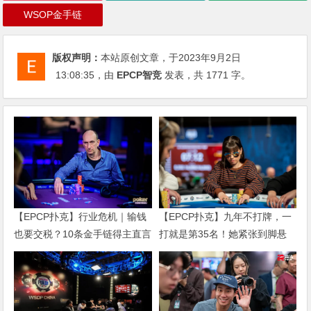
WSOP金手链
版权声明：
本站原创文章，于2023年9月2日
13:08:35
，由
EPCP智竞
发表，共 1771 字。
【EPCP扑克】行业危机｜输钱
【EPCP扑克】九年不打牌，一
也要交税？10条金手链得主直言
打就是第35名！她紧张到脚悬
“扛不住”，主动砍掉四分之三比
空，但全世界以为她很淡定
赛