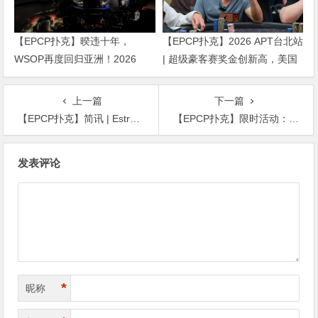
【EPCP扑克】暌违十年，
【EPCP扑克】2026 APT台北站
WSOP再度回归亚洲！2026
| 超级豪客赛奖金创新高，美国
APL济州站6月19-28日盛大登
选手Ethan “Rampage” Yau领跑
场！
全场！
上一篇
下一篇
【EPCP扑克】简讯 | Estrellas巡回赛Lucien Cohen主赛登顶，孙云升豪客赛收获季军
【EPCP扑克】限时活动：前注德扑疯狂红包雨 见者有份靓牌奖励红包雨加倍
文
发表评论
章
导
航
*
昵称