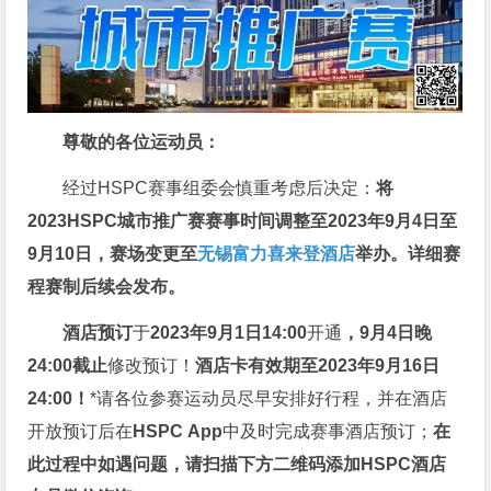
尊敬的各位运动员：
经过HSPC赛事组委会慎重考虑后决定：
将
2023HSPC城市推广赛赛事时间调整至
2023年9月4日至
9月10日
，
赛场变更至
无锡富力喜来登酒店
举办
。详细赛
程赛制后续会发布。
酒店预订
于
2023年9
月1日14:00
开通
，9
月4日晚
24:00
截止
修改预订！
酒店卡有效期至
2023年9月16日
24:00！
*请各位参赛运动员尽早安排好行程，并在酒店
开放预订后在
HSPC
App
中及时完成赛事酒店预订；
在
此过程中如遇问题，请扫描下方二维码添加
HSPC
酒店