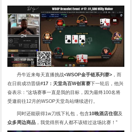
丹牛近来每天直播挑战
<WSOP金手链系列赛>
，而
在日前成功晋级
#17：天堂岛百W创富赛
下一轮后，他兴
奋表示：“这场赛事一直是我的目标，因为最终100名将
受邀前往12月的WSOP天堂岛站继续进行。
同时还能获得1w刀线下礼包，包含
10晚酒店住宿
及
众多周边商品
，我觉得所有人都不该错过这场比赛！”