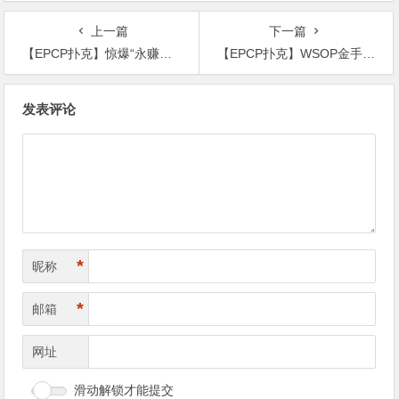
APL济州站6月19-28日盛大登
选手Ethan “Rampage” Yau领跑
场！
全场！
上一篇
下一篇
【EPCP扑克】惊爆“永赚教授”Wesley打造人设招摇撞骗买凶入室行窃！
【EPCP扑克】WSOP金手链国人首冠诞生！击败丹牛、Jorstad一票大神，豪揽奖励12W刀
文
发表评论
章
导
航
*
昵称
*
邮箱
网址
滑动解锁才能提交