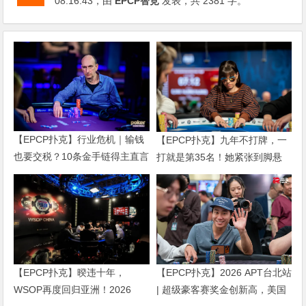
08:16:43
，由
EPCP智竞
发表，共 2381 字。
【EPCP扑克】行业危机｜输钱
【EPCP扑克】九年不打牌，一
也要交税？10条金手链得主直言
打就是第35名！她紧张到脚悬
“扛不住”，主动砍掉四分之三比
空，但全世界以为她很淡定
赛
【EPCP扑克】暌违十年，
【EPCP扑克】2026 APT台北站
WSOP再度回归亚洲！2026
| 超级豪客赛奖金创新高，美国