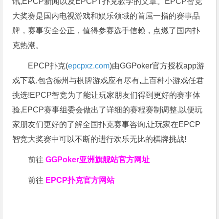
讯,EPCP新闻以及EPCPT扑克教学的文章。EPCP智竞
大奖赛是国内电视游戏和娱乐领域的首屈一指的赛事品
牌，赛事安全公正，值得参赛选手信赖，点燃了国内扑
克热潮。
EPCP扑克(
epcpxz.com
)由GGPoker官方授权app游
戏下载,包含德州与棋牌游戏应有尽有,上百种小游戏任君
挑选!EPCP智竞为了能让玩家朋友们得到更好的赛事体
验,EPCP赛事组委会做出了详细的赛程赛制调整,以便玩
家朋友们更好的了解全国扑克赛事咨询,让玩家在EPCP
智竞大奖赛中可以不断的进行欢乐无比的棋牌挑战!
前往
GGPoker亚洲旗舰站
官方网址
前往
EPCP扑克官方网站