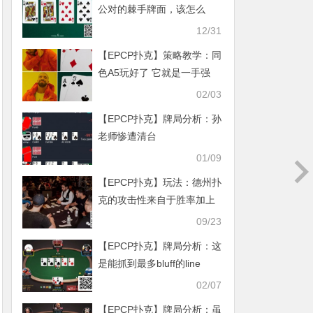
公对的棘手牌面，该怎么
打？
12/31
【EPCP扑克】策略教学：同
色A5玩好了 它就是一手强
牌！
02/03
【EPCP扑克】牌局分析：孙
老师惨遭清台
01/09
【EPCP扑克】玩法：德州扑
克的攻击性来自于胜率加上
你的弃牌率
09/23
【EPCP扑克】牌局分析：这
是能抓到最多bluff的line
02/07
【EPCP扑克】牌局分析：虽